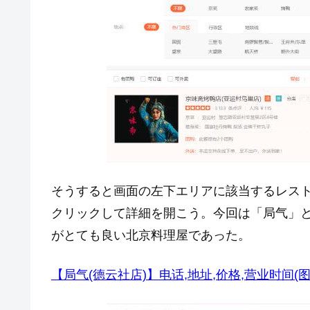
そうすると画面の左下エリアに該当するレス
クリックして詳細を開こう。今回は「局气」
がとても良い北京料理屋であった。
【局气(德云社店)】电话,地址,价格,营业时间(图)