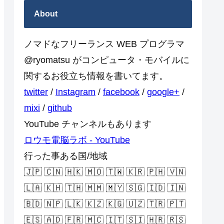
About
ノマドなフリーランス WEB プログラマ
@ryomatsu がコンピュータ・モバイルに
関するお役立ち情報を書いてます。
twitter
/
Instagram
/
facebook
/
google+
/
mixi
/
github
YouTube チャンネルもあります
ロウモ電脳ラボ - YouTube
行った事ある国/地域
🇯🇵 🇨🇳 🇭🇰 🇲🇴 🇹🇼 🇰🇷 🇵🇭 🇻🇳
🇱🇦 🇰🇭 🇹🇭 🇲🇲 🇲🇾 🇸🇬 🇮🇩 🇮🇳
🇧🇩 🇳🇵 🇱🇰 🇰🇿 🇰🇬 🇺🇿 🇹🇷 🇵🇹
🇪🇸 🇦🇩 🇫🇷 🇲🇨 🇮🇹 🇸🇮 🇭🇷 🇷🇸