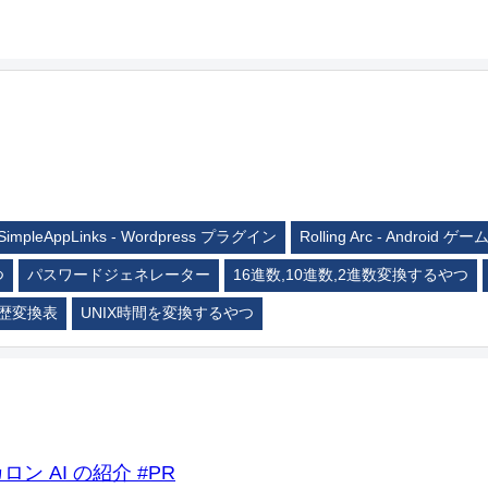
SimpleAppLinks - Wordpress プラグイン
Rolling Arc - Android ゲー
つ
パスワードジェネレーター
16進数,10進数,2進数変換するやつ
歴変換表
UNIX時間を変換するやつ
ロン AI の紹介 #PR