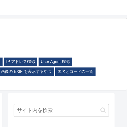
ム
IP アドレス確認
User Agent 確認
画像の EXIF を表示するやつ
国名とコードの一覧