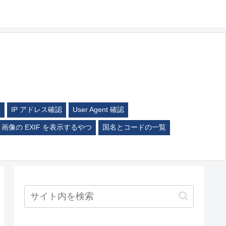
ム
IP アドレス確認
User Agent 確認
画像の EXIF を表示するやつ
国名とコードの一覧