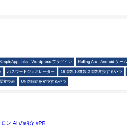
SimpleAppLinks - Wordpress プラグイン
Rolling Arc - Android ゲー
つ
パスワードジェネレーター
16進数,10進数,2進数変換するやつ
歴変換表
UNIX時間を変換するやつ
ロン AI の紹介 #PR