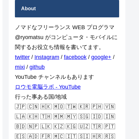
About
ノマドなフリーランス WEB プログラマ
@ryomatsu がコンピュータ・モバイルに
関するお役立ち情報を書いてます。
twitter
/
Instagram
/
facebook
/
google+
/
mixi
/
github
YouTube チャンネルもあります
ロウモ電脳ラボ - YouTube
行った事ある国/地域
🇯🇵 🇨🇳 🇭🇰 🇲🇴 🇹🇼 🇰🇷 🇵🇭 🇻🇳
🇱🇦 🇰🇭 🇹🇭 🇲🇲 🇲🇾 🇸🇬 🇮🇩 🇮🇳
🇧🇩 🇳🇵 🇱🇰 🇰🇿 🇰🇬 🇺🇿 🇹🇷 🇵🇹
🇪🇸 🇦🇩 🇫🇷 🇲🇨 🇮🇹 🇸🇮 🇭🇷 🇷🇸