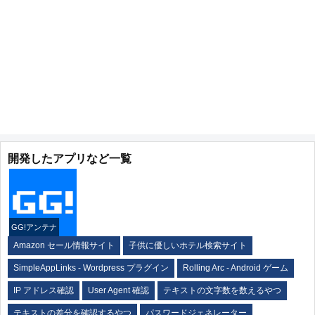
開発したアプリなど一覧
GG!アンテナ
Amazon セール情報サイト
子供に優しいホテル検索サイト
SimpleAppLinks - Wordpress プラグイン
Rolling Arc - Android ゲーム
IP アドレス確認
User Agent 確認
テキストの文字数を数えるやつ
テキストの差分を確認するやつ
パスワードジェネレーター