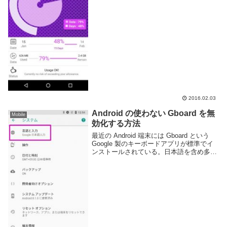
見過ぎるなどあまり無計画に使っていると
後々困る事になりますね。Android でも
iP...
2016.02.03
Android の使わない Gboard を無
Mobile
効化する方法
最近の Android 端末には Gboard という
Google 製のキーボードアプリが標準でイ
ンストールされている。日本語を含め多数
の言語に対応しており翻訳や検索など様々
な機能もあり便利なアプリだが、 ATOK
や POBox のよう...