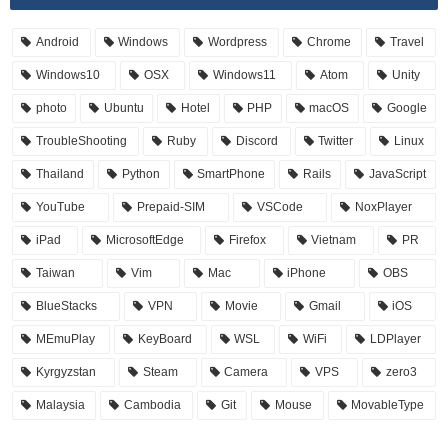
Android
Windows
Wordpress
Chrome
Travel
Windows10
OSX
Windows11
Atom
Unity
photo
Ubuntu
Hotel
PHP
macOS
Google
TroubleShooting
Ruby
Discord
Twitter
Linux
Thailand
Python
SmartPhone
Rails
JavaScript
YouTube
Prepaid-SIM
VSCode
NoxPlayer
iPad
MicrosoftEdge
Firefox
Vietnam
PR
Taiwan
Vim
Mac
iPhone
OBS
BlueStacks
VPN
Movie
Gmail
iOS
MEmuPlay
KeyBoard
WSL
WiFi
LDPlayer
Kyrgyzstan
Steam
Camera
VPS
zero3
Malaysia
Cambodia
Git
Mouse
MovableType