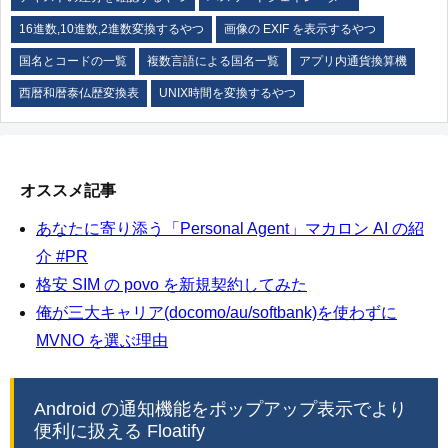
16進数,10進数,2進数変換するやつ
画像の EXIF を表示するやつ
国名とコードの一覧
複数言語による国名一覧
アプリ内通貨換算機
西暦和暦泰仏歴変換表
UNIX時間を変換するやつ
オススメ記事
あなたに寄り添う「Personal Agent」マカロン AI の紹
介 #PR
格安 SIM の povo を新規契約してみた
俺が三大キャリア(docomo/au/softbank)を使わずに
MVNO を選ぶ理由
Android の通知機能をポップアップ表示でより
便利に扱える Floatify