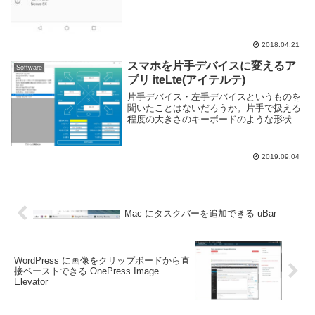
2018.04.21
スマホを片手デバイスに変えるア
Software
プリ iteLte(アイテルテ)
片手デバイス・左手デバイスというものを
聞いたことはないだろうか。片手で扱える
程度の大きさのキーボードのような形状で
カスタマイズ性が高く、ゲームやフォトシ
ョップ等のショートカットキーを多用する
アプリケーションを頻繁に利用する人向け
2019.09.04
のデバイスだ...
Mac にタスクバーを追加できる uBar
WordPress に画像をクリップボードから直
接ペーストできる OnePress Image
Elevator