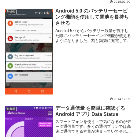
2015.02.20
だった。もちろん本体の音量を調節すれば
ちゃんと音が鳴るが、自分は常にマナーモ
Android 5.0 のバッテリーセービ
Mobile
ード...
ング機能を使用して電池を長持ち
させる
Android 5.0 からバッテリー残量が低下し
た際にバッテリーセービング機能が使える
ようになりました。割と頻繁に充電してた
ので今まで見る機会がなかったのですが先
日バッテリー残量が15%以下になったとき
に出てきたので試してみました。バッテ...
2014.12.09
データ通信量 を簡単に確認する
Mobile
Android アプリ Data Status
スマートフォンを使う上で気になるのがデ
ータ通信量です。多くの通信プランでは高
速に通信できる容量が決まっていてそれを
超えると低速になってしまいます。動画を