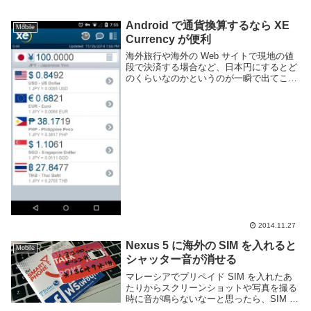
Android で通貨換算するなら XE
Mobile
Currency が便利
海外旅行や海外の Web サイトで現地の値
段で決済する場合など、日本円にするとど
のくらいなのかというのが一瞬で出てこな
くて困る事があります。USD であれば目
にする機会の多さや計算のしやすさですぐ
わかる事も多いですが、今僕がいるフィリ
ピンの...
2014.11.27
Nexus 5 に海外の SIM を入れると
Mobile
シャッター音が消せる
マレーシアでプリペイド SIM を入れたあ
たりからスクリーンショットや写真を撮る
時に音が鳴らないなーと思ったら、SIM に
よって音を出すか否かを制御しているよう