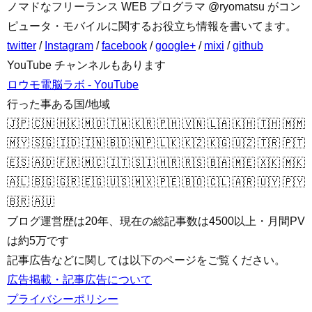
ノマドなフリーランス WEB プログラマ @ryomatsu がコン
ピュータ・モバイルに関するお役立ち情報を書いてます。
twitter
/
Instagram
/
facebook
/
google+
/
mixi
/
github
YouTube チャンネルもあります
ロウモ電脳ラボ - YouTube
行った事ある国/地域
🇯🇵 🇨🇳 🇭🇰 🇲🇴 🇹🇼 🇰🇷 🇵🇭 🇻🇳 🇱🇦 🇰🇭 🇹🇭 🇲🇲
🇲🇾 🇸🇬 🇮🇩 🇮🇳 🇧🇩 🇳🇵 🇱🇰 🇰🇿 🇰🇬 🇺🇿 🇹🇷 🇵🇹
🇪🇸 🇦🇩 🇫🇷 🇲🇨 🇮🇹 🇸🇮 🇭🇷 🇷🇸 🇧🇦 🇲🇪 🇽🇰 🇲🇰
🇦🇱 🇧🇬 🇬🇷 🇪🇬 🇺🇸 🇲🇽 🇵🇪 🇧🇴 🇨🇱 🇦🇷 🇺🇾 🇵🇾
🇧🇷 🇦🇺
ブログ運営歴は20年、現在の総記事数は4500以上・月間PV
は約5万です
記事広告などに関しては以下のページをご覧ください。
広告掲載・記事広告について
プライバシーポリシー