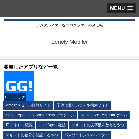
MENU
デジタルノマドなプログラマーのメモ帳
Lonely Mobiler
開発したアプリなど一覧
GG!アンテナ
Amazon セール情報サイト
子供に優しいホテル検索サイト
SimpleAppLinks - Wordpress プラグイン
Rolling Arc - Android ゲーム
IP アドレス確認
User Agent 確認
テキストの文字数を数えるやつ
テキストの差分を確認するやつ
パスワードジェネレーター