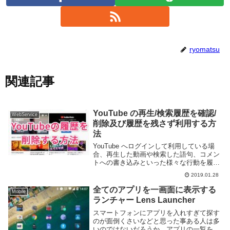
ryomatsu
関連記事
YouTube の再生/検索履歴を確認/
WebService
削除及び履歴を残さず利用する方
法
YouTube へログインして利用している場
合、再生した動画や検索した語句、コメン
トへの書き込みといった様々な行動を履歴
に残すことができる。この履歴は後から行
2019.01.28
動を見返す際に便利なだけではなく、表示
されるおすすめ動画にも変化を及ぼす。一
全てのアプリを一画面に表示する
Mobile
方で履...
ランチャー Lens Launcher
スマートフォンにアプリを入れすぎて探す
のが面倒くさいなどと思った事ある人は多
いのではないだろうか。アプリの一覧をス