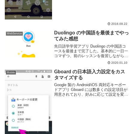
2016.09.22
Duolingo の中国語を最後までやっ
WebService
てみた感想
先日語学学習アプリ Duolingo の中国語コ
ースを最後まで完了した。基本的に一日一
コマずつ、前のレッスンを復習しながら進
めて一年ぐらいかかったと思う。なかなか
2020.01.10
長かった。折角なので Duolingo の一コー
スを完了させた感想でも書いてみ...
Gboard の日本語入力設定をカス
Mobile
タマイズする
Google 製の Android/iOS 両対応キーボー
ドアプリ Gboard には数多くの設定項目が
用意されており、好みに応じて設定を変更
する事ができる。このブログを見ていると
いう事は日本語ネイティブもしくは日本語
に堪能な方だと思う。G...