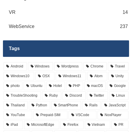
VR
14
WebService
237
Tags
Android
Windows
Wordpress
Chrome
Travel
Windows10
OSX
Windows11
Atom
Unity
photo
Ubuntu
Hotel
PHP
macOS
Google
TroubleShooting
Ruby
Discord
Twitter
Linux
Thailand
Python
SmartPhone
Rails
JavaScript
YouTube
Prepaid-SIM
VSCode
NoxPlayer
iPad
MicrosoftEdge
Firefox
Vietnam
PR