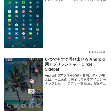
クロールしたり、カテゴリ分けにしてもア
プリによってはどこのグループに属してい
るのかわからず混乱する事もあります。そ
んなときは ...
2016.06.15
いつでもすぐ呼び出せる Android
Mobile
用アプリランチャー Circle
Sidebar
Android でアプリを起動する際、多くの場
合はホーム画面に表示してあるアイコンを
タップしたり、アプリ一覧画面から探す事
になると思う。一々ホーム画面に戻ったり
多数あるアプリの中から目的のものを探す
のは結構面倒くさい。そういった欠点を解
消す...