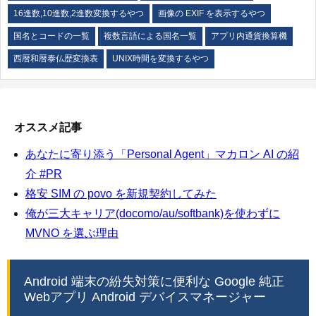
16進数,10進数,2進数変換するやつ
画像の EXIF を表示するやつ
国名とコードの一覧
複数言語による国名一覧
アプリ内通貨換算機
西暦和暦泰仏歴変換表
UNIX時間を変換するやつ
オススメ記事
あなたに寄り添う「Personal Agent」マカロン AI の紹
介 #PR
格安 SIM の povo を新規契約してみた
俺が三大キャリア(docomo/au/softbank)を使わずに
MVNO を選ぶ理由
Android 端末の紛失対策に便利な Google 純正
Webアプリ Android デバイスマネージャー