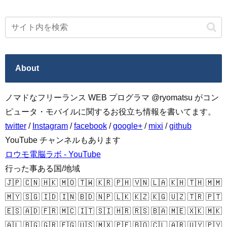
About
ノマドなフリーランス WEB プログラマ @ryomatsu がコン
ピュータ・モバイルに関するお役立ち情報を書いてます。
twitter
/
Instagram
/
facebook
/
google+
/
mixi
/
github
YouTube チャンネルもあります
ロウモ電脳ラボ - YouTube
行った事ある国/地域
🇯🇵 🇨🇳 🇭🇰 🇲🇴 🇹🇼 🇰🇷 🇵🇭 🇻🇳 🇱🇦 🇰🇭 🇹🇭 🇲🇲
🇲🇾 🇸🇬 🇮🇩 🇮🇳 🇧🇩 🇳🇵 🇱🇰 🇰🇿 🇰🇬 🇺🇿 🇹🇷 🇵🇹
🇪🇸 🇦🇩 🇫🇷 🇲🇨 🇮🇹 🇸🇮 🇭🇷 🇷🇸 🇧🇦 🇲🇪 🇽🇰 🇲🇰
🇦🇱 🇧🇬 🇬🇷 🇪🇬 🇺🇸 🇲🇽 🇵🇪 🇧🇴 🇨🇱 🇦🇷 🇺🇾 🇵🇾