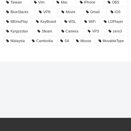
Taiwan
Vim
Mac
iPhone
OBS
BlueStacks
VPN
Movie
Gmail
iOS
MEmuPlay
KeyBoard
WSL
WiFi
LDPlayer
Kyrgyzstan
Steam
Camera
VPS
zero3
Malaysia
Cambodia
Git
Mouse
MovableType