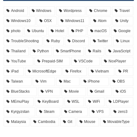
Android
Windows
Wordpress
Chrome
Travel
Windows10
OSX
Windows11
Atom
Unity
photo
Ubuntu
Hotel
PHP
macOS
Google
TroubleShooting
Ruby
Discord
Twitter
Linux
Thailand
Python
SmartPhone
Rails
JavaScript
YouTube
Prepaid-SIM
VSCode
NoxPlayer
iPad
MicrosoftEdge
Firefox
Vietnam
PR
Taiwan
Vim
Mac
iPhone
OBS
BlueStacks
VPN
Movie
Gmail
iOS
MEmuPlay
KeyBoard
WSL
WiFi
LDPlayer
Kyrgyzstan
Steam
Camera
VPS
zero3
Malaysia
Cambodia
Git
Mouse
MovableType