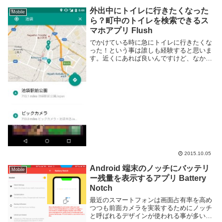
外出中にトイレに行きたくなった
Mobile
ら？町中のトイレを検索できるス
マホアプリ Flush
でかけている時に急にトイレに行きたくな
った！という事は誰しも経験すると思いま
す。近くにあれば良いんですけど、なかな
か見つからない事も・・・スマートフォン
が使えるなら Flush というアプリを使うと
トイレが見つかるかもしれません。このア
プリ...
2015.10.05
Android 端末のノッチにバッテリ
Mobile
ー残量を表示するアプリ Battery
Notch
最近のスマートフォンは画面占有率を高め
つつも前面カメラを実装するためにノッチ
と呼ばれるデザインが使われる事が多い。