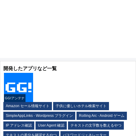
開発したアプリなど一覧
GG!アンテナ
Amazon セール情報サイト
子供に優しいホテル検索サイト
SimpleAppLinks - Wordpress プラグイン
Rolling Arc - Android ゲーム
IP アドレス確認
User Agent 確認
テキストの文字数を数えるやつ
テキストの差分を確認するやつ
パスワードジェネレーター