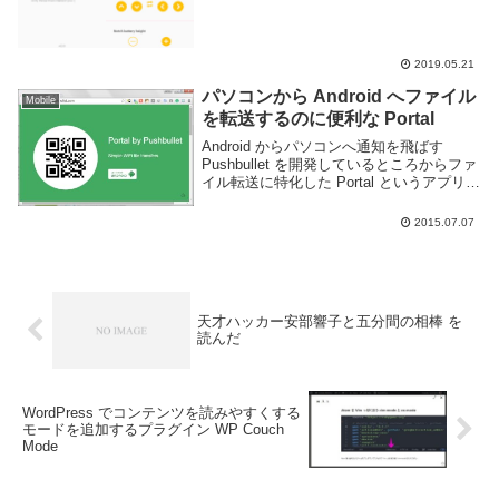
画面上部の一部分を切り取った見た目で個
人的には好みではないが面白い試みだとは
思う。もしノッチ付きのスマートフォンを
利用している...
2019.05.21
パソコンから Android へファイル
Mobile
を転送するのに便利な Portal
Android からパソコンへ通知を飛ばす
Pushbullet を開発しているところからファ
イル転送に特化した Portal というアプリが
出ていたので試してみた。アプリを起動
し、Webサイトに表示される QR コードを
2015.07.07
読み込み、ブラウザ...
天才ハッカー安部響子と五分間の相棒 を
読んだ
WordPress でコンテンツを読みやすくする
モードを追加するプラグイン WP Couch
Mode