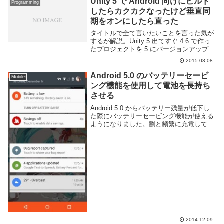
Unity 5 で Android 向けにビルド
Programming
したらカクカクなったけど垂直同
期をオンにしたら直った
タイトルで全て言いたいことを言った気が
するが解説。Unity 5 出てすぐ 4.6 で作っ
たプロジェクトを 5 にバージョンアップさ
せたわけだけど、Android 向けにビルドし
2015.03.08
たら何故かものすごく動作がカクカクして
いた。あれこれイジった結...
Android 5.0 のバッテリーセービ
Mobile
ング機能を使用して電池を長持ち
させる
Android 5.0 からバッテリー残量が低下し
た際にバッテリーセービング機能が使える
ようになりました。割と頻繁に充電してた
ので今まで見る機会がなかったのですが先
日バッテリー残量が15%以下になったとき
に出てきたので試してみました。バッテ...
2014.12.09