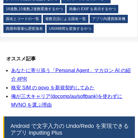
16進数,10進数,2進数変換するやつ
画像の EXIF を表示するやつ
国名とコードの一覧
複数言語による国名一覧
アプリ内通貨換算機
西暦和暦泰仏歴変換表
UNIX時間を変換するやつ
オススメ記事
あなたに寄り添う「Personal Agent」マカロン AI の紹
介 #PR
格安 SIM の povo を新規契約してみた
俺が三大キャリア(docomo/au/softbank)を使わずに
MVNO を選ぶ理由
Android で文字入力の Undo/Redo を実現できる
アプリ Inputting Plus