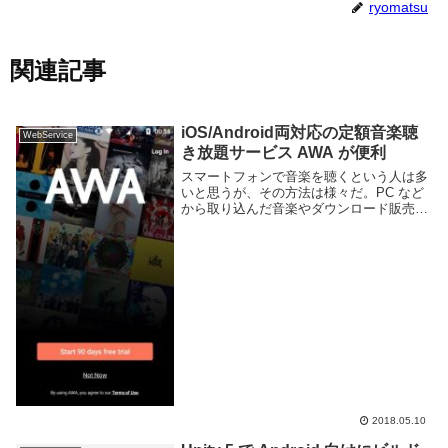
ryomatsu
関連記事
iOS/Android両対応の定額音楽聴
WebService
き放題サービス AWA が便利
スマートフォンで音楽を聴くという人は多
いと思うが、その方法は様々だ。PC など
から取り込んだ音楽やダウンロード販売し
たものを聴いたり、ネットラジオや
Spotify のようなストリーミングサービス
を利用する人もいるだろう。今回紹介する
AW...
2018.05.10