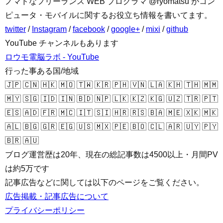
ノマドなフリーランス WEB プログラマ @ryomatsu がコン
ピュータ・モバイルに関するお役立ち情報を書いてます。
twitter
/
Instagram
/
facebook
/
google+
/
mixi
/
github
YouTube チャンネルもあります
ロウモ電脳ラボ - YouTube
行った事ある国/地域
🇯🇵 🇨🇳 🇭🇰 🇲🇴 🇹🇼 🇰🇷 🇵🇭 🇻🇳 🇱🇦 🇰🇭 🇹🇭 🇲🇲
🇲🇾 🇸🇬 🇮🇩 🇮🇳 🇧🇩 🇳🇵 🇱🇰 🇰🇿 🇰🇬 🇺🇿 🇹🇷 🇵🇹
🇪🇸 🇦🇩 🇫🇷 🇲🇨 🇮🇹 🇸🇮 🇭🇷 🇷🇸 🇧🇦 🇲🇪 🇽🇰 🇲🇰
🇦🇱 🇧🇬 🇬🇷 🇪🇬 🇺🇸 🇲🇽 🇵🇪 🇧🇴 🇨🇱 🇦🇷 🇺🇾 🇵🇾
🇧🇷 🇦🇺
ブログ運営歴は20年、現在の総記事数は4500以上・月間PV
は約5万です
記事広告などに関しては以下のページをご覧ください。
広告掲載・記事広告について
プライバシーポリシー