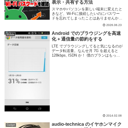
表示・共有する方法
スマホやパソコンを新しい端末に変えたと
きなど、Wi-Fiに接続したいのにパスワー
ドを忘れてしまったことはありませんか？
Android では、現在接続しているWi-Fiのパ
2026.06.23
スワードを画面上で簡単に確認することが
できます。 今回は、Andro...
Android でのブラウジングを高速
Mobile
化 + 通信量の節約をする
LTE でブラウジングしてると気になるのが
データ転送量。なんせ月 7G を超えると
128kbps, ISDN か！ 僕のプランはもっと
低くて 3G で制限です。実際そんなに使わ
ないんで良いんですけどね。というわけで
とても簡単にできる通信量...
2014.02.08
audio-technica のイヤホンマイク
Gadget