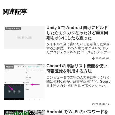
関連記事
Unity 5 で Android 向けにビルド
Programming
したらカクカクなったけど垂直同
期をオンにしたら直った
タイトルで全て言いたいことを言った気が
するが解説。Unity 5 出てすぐ 4.6 で作っ
たプロジェクトを 5 にバージョンアップさ
せたわけだけど、Android 向けにビルドし
2015.03.08
たら何故かものすごく動作がカクカクして
いた。あれこれイジった結...
Gboard の単語リスト機能を使い
Mobile
辞書登録を利用する方法
コンピュータで文字の入力を効率よく行う
際に便利なのが、辞書登録機能だ。Google
日本語入力や MS-IME, ATOK といった入
力ソフトウェアには辞書機能が搭載されて
おり、好きな語句を登録して素早く変換す
る事ができる。特に文字入力が遅...
2018.04.17
Android で Wi-Fi のパスワードを
Mobile