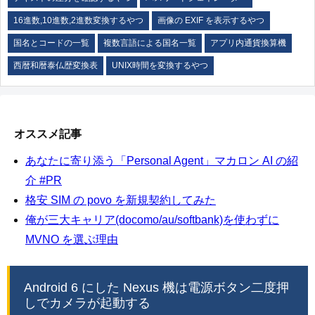
16進数,10進数,2進数変換するやつ
画像の EXIF を表示するやつ
国名とコードの一覧
複数言語による国名一覧
アプリ内通貨換算機
西暦和暦泰仏歴変換表
UNIX時間を変換するやつ
オススメ記事
あなたに寄り添う「Personal Agent」マカロン AI の紹
介 #PR
格安 SIM の povo を新規契約してみた
俺が三大キャリア(docomo/au/softbank)を使わずに
MVNO を選ぶ理由
Android 6 にした Nexus 機は電源ボタン二度押
しでカメラが起動する