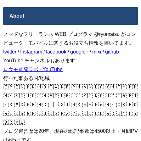
About
ノマドなフリーランス WEB プログラマ @ryomatsu がコン
ピュータ・モバイルに関するお役立ち情報を書いてます。
twitter
/
Instagram
/
facebook
/
google+
/
mixi
/
github
YouTube チャンネルもあります
ロウモ電脳ラボ - YouTube
行った事ある国/地域
🇯🇵 🇨🇳 🇭🇰 🇲🇴 🇹🇼 🇰🇷 🇵🇭 🇻🇳 🇱🇦 🇰🇭 🇹🇭 🇲🇲
🇲🇾 🇸🇬 🇮🇩 🇮🇳 🇧🇩 🇳🇵 🇱🇰 🇰🇿 🇰🇬 🇺🇿 🇹🇷 🇵🇹
🇪🇸 🇦🇩 🇫🇷 🇲🇨 🇮🇹 🇸🇮 🇭🇷 🇷🇸 🇧🇦 🇲🇪 🇽🇰 🇲🇰
🇦🇱 🇧🇬 🇬🇷 🇪🇬 🇺🇸 🇲🇽 🇵🇪 🇧🇴 🇨🇱 🇦🇷 🇺🇾 🇵🇾
🇧🇷 🇦🇺
ブログ運営歴は20年、現在の総記事数は4500以上・月間PV
は約5万です