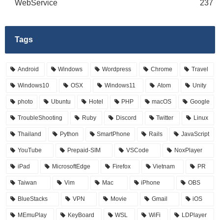
WebService
237
Tags
Android
Windows
Wordpress
Chrome
Travel
Windows10
OSX
Windows11
Atom
Unity
photo
Ubuntu
Hotel
PHP
macOS
Google
TroubleShooting
Ruby
Discord
Twitter
Linux
Thailand
Python
SmartPhone
Rails
JavaScript
YouTube
Prepaid-SIM
VSCode
NoxPlayer
iPad
MicrosoftEdge
Firefox
Vietnam
PR
Taiwan
Vim
Mac
iPhone
OBS
BlueStacks
VPN
Movie
Gmail
iOS
MEmuPlay
KeyBoard
WSL
WiFi
LDPlayer