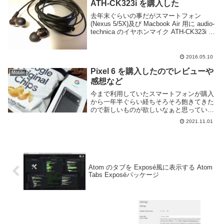
ATH-CK323i を購入した
去年末ぐらいの事だがスマートフォン
(Nexus 5/5X)及び Macbook Air 用に audio-
technica のイヤホンマイク ATH-CK323i を
購入した。購入してから半年以上経過して
しまって今更感あるけど特徴や使用感等...
2016.05.10
Pixel 6 を購入したのでレビューや
Mobile
感想など
今まで利用していたスマートフォンが購入
から一年半ぐらい経ちそろそろ飽きてきた
ので新しいものが欲しいなぁと思っていた
ところ、Google から Pixel シリーズの最
2021.11.01
新作 Pixel 6/6 Pro が発売されたので勢い
で購入してしまった。...
Atom のタブを Exposé風に表示する Atom
Tabs Exposéパッケージ