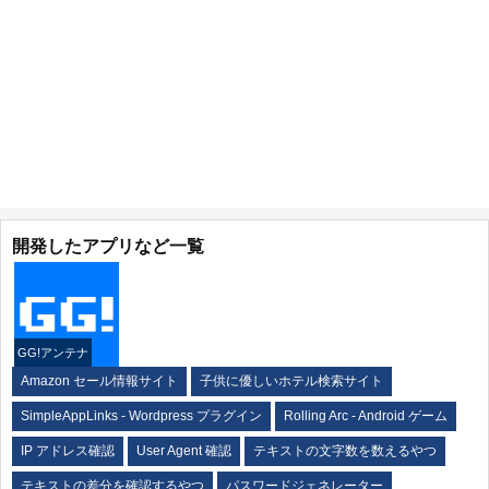
開発したアプリなど一覧
GG!アンテナ
Amazon セール情報サイト
子供に優しいホテル検索サイト
SimpleAppLinks - Wordpress プラグイン
Rolling Arc - Android ゲーム
IP アドレス確認
User Agent 確認
テキストの文字数を数えるやつ
テキストの差分を確認するやつ
パスワードジェネレーター