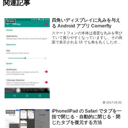
関連記事
四角いディスプレイに丸みを与え
Mobile
る Android アプリ Cornerfly
スマートフォンの本体は適度な丸みを帯び
ていて握りやすくなっていますし、その画
面で表示される UI でも角を丸くしたボタ
ンなどが採用される事は多いです。しか
し、ディスプレイそのものはどの端末であ
っても同じように完全な長方形となってい
ます。An...
2017.03.02
iPhone/iPad の Safari でタブを一
Mobile
括で閉じる・自動的に閉じる・閉
じたタブを復元する方法