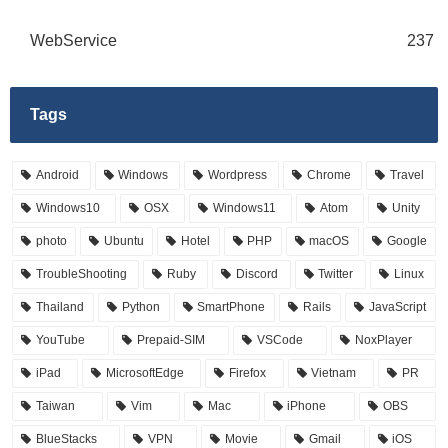
WebService
237
Tags
Android
Windows
Wordpress
Chrome
Travel
Windows10
OSX
Windows11
Atom
Unity
photo
Ubuntu
Hotel
PHP
macOS
Google
TroubleShooting
Ruby
Discord
Twitter
Linux
Thailand
Python
SmartPhone
Rails
JavaScript
YouTube
Prepaid-SIM
VSCode
NoxPlayer
iPad
MicrosoftEdge
Firefox
Vietnam
PR
Taiwan
Vim
Mac
iPhone
OBS
BlueStacks
VPN
Movie
Gmail
iOS