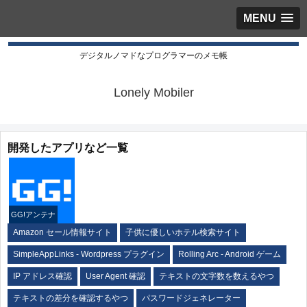
MENU
デジタルノマドなプログラマーのメモ帳
Lonely Mobiler
開発したアプリなど一覧
GG!アンテナ
Amazon セール情報サイト
子供に優しいホテル検索サイト
SimpleAppLinks - Wordpress プラグイン
Rolling Arc - Android ゲーム
IP アドレス確認
User Agent 確認
テキストの文字数を数えるやつ
テキストの差分を確認するやつ
パスワードジェネレーター