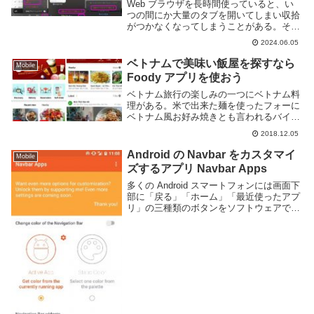
Web ブラウザを長時間使っていると、い
つの間にか大量のタブを開いてしまい収拾
がつかなくなってしまうことがある。そう
いう時は思い切ってすべてのタブを閉じて
2024.06.05
しまうと良い。iPhone/iPad 版 Safari では
全てのタブを閉じる機能が少...
ベトナムで美味い飯屋を探すなら
Mobile
Foody アプリを使おう
ベトナム旅行の楽しみの一つにベトナム料
理がある。米で出来た麺を使ったフォーに
ベトナム風お好み焼きとも言われるバイン
セオ、フランス伝来のパンを用いたバイン
2018.12.05
ミー、砕いた米に豚肉を合わせたコムタ
ム、飲み物はベトナム珈琲など、様々な美
Android の Navbar をカスタマイ
Mobile
味しい料理を楽...
ズするアプリ Navbar Apps
多くの Android スマートフォンには画面下
部に「戻る」「ホーム」「最近使ったアプ
リ」の三種類のボタンをソフトウェアで表
示している、Navbar と呼ばれる領域があ
ります。この部分は基本的には黒背景に
△○□といった記号のみが表示されてお...