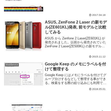
2017.04.18
ASUS, ZenFone 2 Laser の新モデ
Gadget
ル(ZE601KL)発表, 前モデルと比較
してみる
ASUS から Zenfone 2 Laser(ZE601KL) が
発売されました。以前から発売されていた
ZenFone 2 Laser(ZE500KL) の新モデルの
ようですね。スペックは以下の通り。従来
のモデルである ZE500KLも...
2015.11.12
Google Keep のメモにラベルを付
WebService
けて整理する
Google Keep にはメモにラベルを付けてグ
ループ分けするなどして整理する事ができ
る。検索をする際の絞り込みにも利用でき
る。便利なので使い方を覚えておくと良
2018.05.01
い。以下は Web ブラウザ版を利用するが
スマートフォンアプリでもほぼ同様の操...