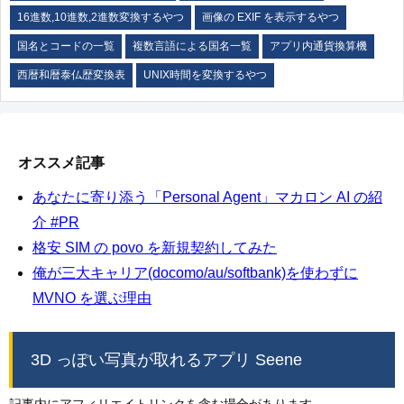
16進数,10進数,2進数変換するやつ
画像の EXIF を表示するやつ
国名とコードの一覧
複数言語による国名一覧
アプリ内通貨換算機
西暦和暦泰仏歴変換表
UNIX時間を変換するやつ
オススメ記事
あなたに寄り添う「Personal Agent」マカロン AI の紹
介 #PR
格安 SIM の povo を新規契約してみた
俺が三大キャリア(docomo/au/softbank)を使わずに
MVNO を選ぶ理由
3D っぽい写真が取れるアプリ Seene
記事内にアフィリエイトリンクを含む場合があります