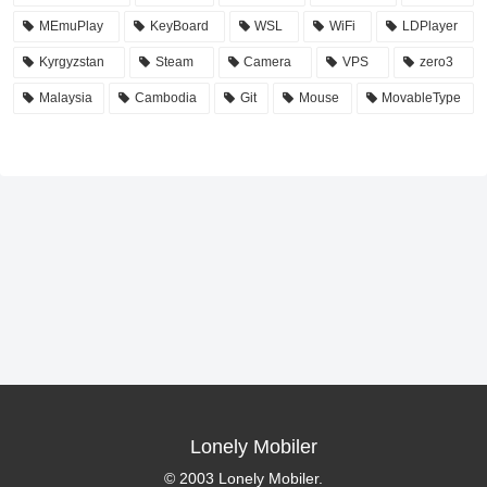
MEmuPlay
KeyBoard
WSL
WiFi
LDPlayer
Kyrgyzstan
Steam
Camera
VPS
zero3
Malaysia
Cambodia
Git
Mouse
MovableType
Lonely Mobiler
© 2003 Lonely Mobiler.