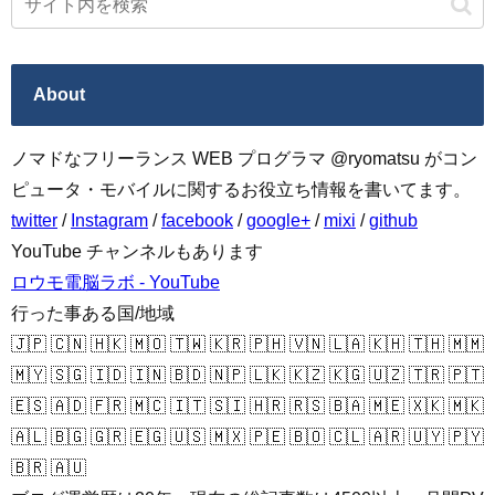
About
ノマドなフリーランス WEB プログラマ @ryomatsu がコン
ピュータ・モバイルに関するお役立ち情報を書いてます。
twitter
/
Instagram
/
facebook
/
google+
/
mixi
/
github
YouTube チャンネルもあります
ロウモ電脳ラボ - YouTube
行った事ある国/地域
🇯🇵 🇨🇳 🇭🇰 🇲🇴 🇹🇼 🇰🇷 🇵🇭 🇻🇳 🇱🇦 🇰🇭 🇹🇭 🇲🇲
🇲🇾 🇸🇬 🇮🇩 🇮🇳 🇧🇩 🇳🇵 🇱🇰 🇰🇿 🇰🇬 🇺🇿 🇹🇷 🇵🇹
🇪🇸 🇦🇩 🇫🇷 🇲🇨 🇮🇹 🇸🇮 🇭🇷 🇷🇸 🇧🇦 🇲🇪 🇽🇰 🇲🇰
🇦🇱 🇧🇬 🇬🇷 🇪🇬 🇺🇸 🇲🇽 🇵🇪 🇧🇴 🇨🇱 🇦🇷 🇺🇾 🇵🇾
🇧🇷 🇦🇺