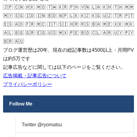
🇯🇵 🇨🇳 🇭🇰 🇲🇴 🇹🇼 🇰🇷 🇵🇭 🇻🇳 🇱🇦 🇰🇭 🇹🇭 🇲🇲
🇲🇾 🇸🇬 🇮🇩 🇮🇳 🇧🇩 🇳🇵 🇱🇰 🇰🇿 🇰🇬 🇺🇿 🇹🇷 🇵🇹
🇪🇸 🇦🇩 🇫🇷 🇲🇨 🇮🇹 🇸🇮 🇭🇷 🇷🇸 🇧🇦 🇲🇪 🇽🇰 🇲🇰
🇦🇱 🇧🇬 🇬🇷 🇪🇬 🇺🇸 🇲🇽 🇵🇪 🇧🇴 🇨🇱 🇦🇷 🇺🇾 🇵🇾
🇧🇷 🇦🇺
ブログ運営歴は20年、現在の総記事数は4500以上・月間PV
は約5万です
記事広告などに関しては以下のページをご覧ください。
広告掲載・記事広告について
プライバシーポリシー
Follow Me
Twitter @ryomatsu