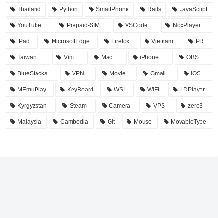
Thailand
Python
SmartPhone
Rails
JavaScript
YouTube
Prepaid-SIM
VSCode
NoxPlayer
iPad
MicrosoftEdge
Firefox
Vietnam
PR
Taiwan
Vim
Mac
iPhone
OBS
BlueStacks
VPN
Movie
Gmail
iOS
MEmuPlay
KeyBoard
WSL
WiFi
LDPlayer
Kyrgyzstan
Steam
Camera
VPS
zero3
Malaysia
Cambodia
Git
Mouse
MovableType