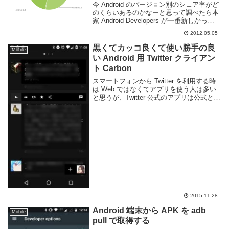
今 Android のバージョン別のシェア率がど
のくらいあるのかなーと思って調べたら本
家 Android Developers が一番新しかっ
た。現時点では 2.3.3 >>> 2.2 > 2.1 >
2012.05.05
4.0.3 > その他 という感じ。ま...
黒くてカッコ良くて使い勝手の良
Mobile
い Android 用 Twitter クライアン
ト Carbon
スマートフォンから Twitter を利用する時
は Web ではなくてアプリを使う人は多い
と思うが、Twitter 公式のアプリは公式とは
思えないぐらいアホみたいに使いにくい。
なのでサードパーティ製のクライアントを
使う人が多く、様々なアプリ...
2015.11.28
Android 端末から APK を adb
Mobile
pull で取得する