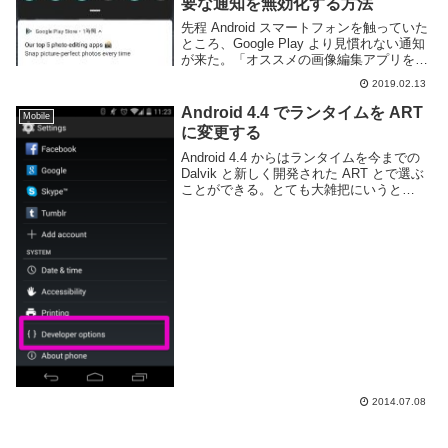
要な通知を無効化する方法
先程 Android スマートフォンを触っていた
ところ、Google Play より見慣れない通知
が来た。「オススメの画像編集アプリを紹
介しよう」ということらしい、大変おせっ
2019.02.13
かいな通知だ。そんなものは欲しくなった
ときに自分で調べるものであっ...
Android 4.4 でランタイムを ART
Mobile
に変更する
Android 4.4 からはランタイムを今までの
Dalvik と新しく開発された ART とで選ぶ
ことができる。とても大雑把にいうと
ART にすると以下のようなメリットとデ
メリットがある。メリット動作が少し速く
なる電池の持ちが少し良く...
2014.07.08