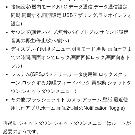
接続設定(機内モード,NFC,データ通信,データ通信設定,
同期,同期する,同期設定,USBテザリング,ラジオインフォ
設定)
サウンド(無音,バイブ,無音-バイブトグル,サウンド設定,
音楽の再生/停止/次へ/前へ)
ディスプレイ(明度メニュー,明度モード,明度,画面オフま
での時間,画面オンでロック,画面回転ロック,画面向きト
グル)
システム(GPS,バッテリー,データ使用量,ロックスクリ
ーン,ロックする,物理フィードバック,再起動,シャットダ
ウン,シャットダウンメニュー)
その他(フラッシュライト,カメラ,アラーム,壁紙,最近使
用したアプリ,ホーム画面,2つ目のNotification Toggle)
再起動,シャットダウン,シャットダウンメニューはルートが
必要のようです。