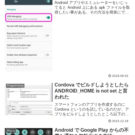
Android アプリやエミュレーターをいじっ
てると Android 上にある apk ファイルを取
得したい事がある。その方法を簡単にでは
あるが解説しよう。Android SDK をインス
トールするAndroid 端末から apk ファイ
ル...
2018.06.02
Cordova でビルドしようとしたら
Programming
ANDROID_HOME is not set と言
われた
スマートフォンのアプリを作成するのに
Cordova というのを試しているのだが、ア
プリをビルドしようとしたところ以下のよ
うなエラーが出た。正確なエラーメッセー
2015.12.19
ジはコマンドプロンプトが流れてしまった
ので不明だが、ぐぐって見た感じ多分上記
Android で Google Play からの不
Mobile
のよ...