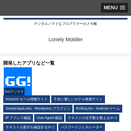
MENU
デジタルノマドなプログラマーのメモ帳
Lonely Mobiler
開発したアプリなど一覧
GG!アンテナ
Amazon セール情報サイト
子供に優しいホテル検索サイト
SimpleAppLinks - Wordpress プラグイン
Rolling Arc - Android ゲーム
IP アドレス確認
User Agent 確認
テキストの文字数を数えるやつ
テキストの差分を確認するやつ
パスワードジェネレーター