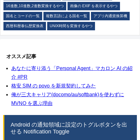
16進数,10進数,2進数変換するやつ
画像の EXIF を表示するやつ
国名とコードの一覧
複数言語による国名一覧
アプリ内通貨換算機
西暦和暦泰仏歴変換表
UNIX時間を変換するやつ
オススメ記事
あなたに寄り添う「Personal Agent」マカロン AI の紹
介 #PR
格安 SIM の povo を新規契約してみた
俺が三大キャリア(docomo/au/softbank)を使わずに
MVNO を選ぶ理由
Android の通知領域に設定のトグルボタンを出
せる Notification Toggle