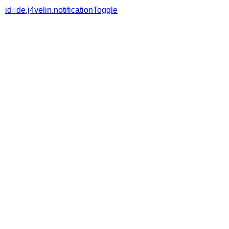
id=de.j4velin.notificationToggle