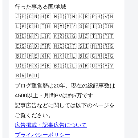
行った事ある国/地域
🇯🇵 🇨🇳 🇭🇰 🇲🇴 🇹🇼 🇰🇷 🇵🇭 🇻🇳
🇱🇦 🇰🇭 🇹🇭 🇲🇲 🇲🇾 🇸🇬 🇮🇩 🇮🇳
🇧🇩 🇳🇵 🇱🇰 🇰🇿 🇰🇬 🇺🇿 🇹🇷 🇵🇹
🇪🇸 🇦🇩 🇫🇷 🇲🇨 🇮🇹 🇸🇮 🇭🇷 🇷🇸
🇧🇦 🇲🇪 🇽🇰 🇲🇰 🇦🇱 🇧🇬 🇬🇷 🇪🇬
🇺🇸 🇲🇽 🇵🇪 🇧🇴 🇨🇱 🇦🇷 🇺🇾 🇵🇾
🇧🇷 🇦🇺
ブログ運営歴は20年、現在の総記事数は
4500以上・月間PVは約5万です
記事広告などに関しては以下のページを
ご覧ください。
広告掲載・記事広告について
プライバシーポリシー