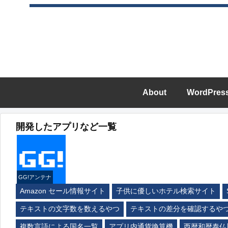
About
WordPres
開発したアプリなど一覧
GG!アンテナ
Amazon セール情報サイト
子供に優しいホテル検索サイト
テキストの文字数を数えるやつ
テキストの差分を確認するや
複数言語による国名一覧
アプリ内通貨換算機
西暦和暦泰仏