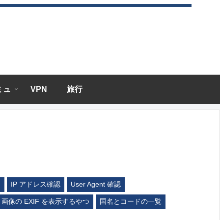
エミュ
VPN
旅行
ム
IP アドレス確認
User Agent 確認
画像の EXIF を表示するやつ
国名とコードの一覧