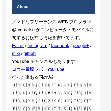
About
ノマドなフリーランス WEB プログラマ
@ryomatsu がコンピュータ・モバイルに
関するお役立ち情報を書いてます。
twitter
/
Instagram
/
facebook
/
google+
/
mixi
/
github
YouTube チャンネルもあります
ロウモ電脳ラボ - YouTube
行った事ある国/地域
🇯🇵 🇨🇳 🇭🇰 🇲🇴 🇹🇼 🇰🇷 🇵🇭 🇻🇳
🇱🇦 🇰🇭 🇹🇭 🇲🇲 🇲🇾 🇸🇬 🇮🇩 🇮🇳
🇧🇩 🇳🇵 🇱🇰 🇰🇿 🇰🇬 🇺🇿 🇹🇷 🇵🇹
🇪🇸 🇦🇩 🇫🇷 🇲🇨 🇮🇹 🇸🇮 🇭🇷 🇷🇸