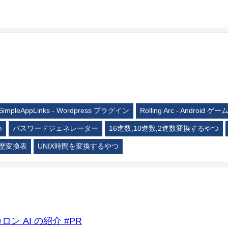
SimpleAppLinks - Wordpress プラグイン
Rolling Arc - Android ゲー
つ
パスワードジェネレーター
16進数,10進数,2進数変換するやつ
歴変換表
UNIX時間を変換するやつ
ロン AI の紹介 #PR