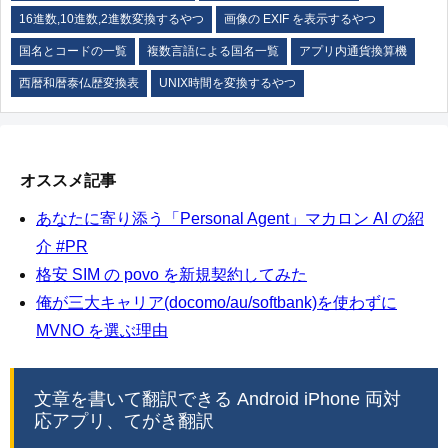
16進数,10進数,2進数変換するやつ
画像の EXIF を表示するやつ
国名とコードの一覧
複数言語による国名一覧
アプリ内通貨換算機
西暦和暦泰仏歴変換表
UNIX時間を変換するやつ
オススメ記事
あなたに寄り添う「Personal Agent」マカロン AI の紹
介 #PR
格安 SIM の povo を新規契約してみた
俺が三大キャリア(docomo/au/softbank)を使わずに
MVNO を選ぶ理由
文章を書いて翻訳できる Android iPhone 両対
応アプリ、てがき翻訳