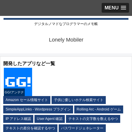
MENU
デジタルノマドなプログラマーのメモ帳
Lonely Mobiler
開発したアプリなど一覧
GG!アンテナ
Amazon セール情報サイト
子供に優しいホテル検索サイト
SimpleAppLinks - Wordpress プラグイン
Rolling Arc - Android ゲーム
IP アドレス確認
User Agent 確認
テキストの文字数を数えるやつ
テキストの差分を確認するやつ
パスワードジェネレーター