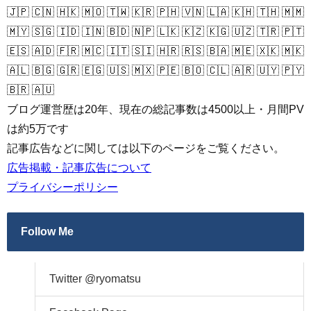
🇯🇵 🇨🇳 🇭🇰 🇲🇴 🇹🇼 🇰🇷 🇵🇭 🇻🇳 🇱🇦 🇰🇭 🇹🇭 🇲🇲
🇲🇾 🇸🇬 🇮🇩 🇮🇳 🇧🇩 🇳🇵 🇱🇰 🇰🇿 🇰🇬 🇺🇿 🇹🇷 🇵🇹
🇪🇸 🇦🇩 🇫🇷 🇲🇨 🇮🇹 🇸🇮 🇭🇷 🇷🇸 🇧🇦 🇲🇪 🇽🇰 🇲🇰
🇦🇱 🇧🇬 🇬🇷 🇪🇬 🇺🇸 🇲🇽 🇵🇪 🇧🇴 🇨🇱 🇦🇷 🇺🇾 🇵🇾
🇧🇷 🇦🇺
ブログ運営歴は20年、現在の総記事数は4500以上・月間PV
は約5万です
記事広告などに関しては以下のページをご覧ください。
広告掲載・記事広告について
プライバシーポリシー
Follow Me
Twitter @ryomatsu