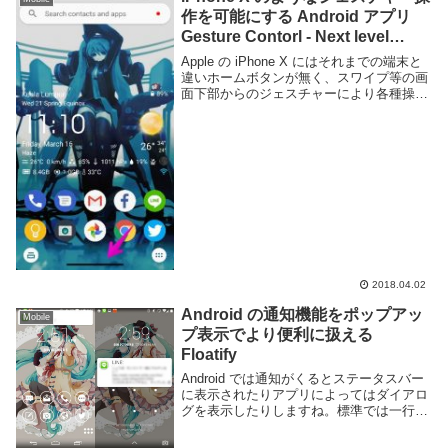
作を可能にする Android アプリ
Gesture Contorl - Next level
navigation
Apple の iPhone X にはそれまでの端末と
違いホームボタンが無く、スワイプ等の画
面下部からのジェスチャーにより各種操作
を行う事が可能となっています。好みがわ
かれるところですがボタンを必要としない
分画面の表示領域が増えますし慣れれ...
2018.04.02
Android の通知機能をポップアッ
Mobile
プ表示でより便利に扱える
Floatify
Android では通知がくるとステータスバー
に表示されたりアプリによってはダイアロ
グを表示したりしますね。標準では一行上
に表示されるだけでフルスクリーンのゲー
ムをやってる時やホーム画面の設定でステ