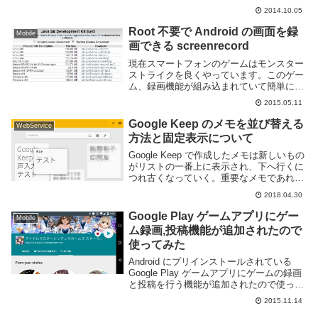
ータスバーを非表示にしてれば見れなかっ
2014.10.05
たり...
Root 不要で Android の画面を録
Mobile
画できる screenrecord
現在スマートフォンのゲームはモンスター
ストライクを良くやっています。このゲー
ム、録画機能が組み込まれていて簡単にプ
レイ動画を録画して投稿する事が可能で
2015.05.11
す。が、ゴジラ等のコラボキャラは録画に
含める事ができずちょっと困っていた。別
Google Keep のメモを並び替える
WebService
に公開する目的...
方法と固定表示について
Google Keep で作成したメモは新しいもの
がリストの一番上に表示され、下へ行くに
つれ古くなっていく。重要なメモであれば
上に表示したり、関連するメモは隣同士に
2018.04.30
配置したいという場合もあるだろう。この
記事では Google Keep でメ...
Google Play ゲームアプリにゲー
Mobile
ム録画,投稿機能が追加されたので
使ってみた
Android にプリインストールされている
Google Play ゲームアプリにゲームの録画
と投稿を行う機能が追加されたので使って
みました。ゲームが Google Play ゲームに
2015.11.14
対応している必要がありますが、簡単にゲ