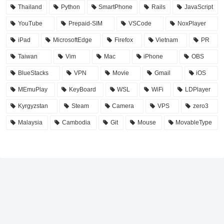
Thailand
Python
SmartPhone
Rails
JavaScript
YouTube
Prepaid-SIM
VSCode
NoxPlayer
iPad
MicrosoftEdge
Firefox
Vietnam
PR
Taiwan
Vim
Mac
iPhone
OBS
BlueStacks
VPN
Movie
Gmail
iOS
MEmuPlay
KeyBoard
WSL
WiFi
LDPlayer
Kyrgyzstan
Steam
Camera
VPS
zero3
Malaysia
Cambodia
Git
Mouse
MovableType