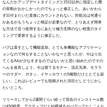
なんだかアップデートタイミングと25日以外に指定した際
の挙動がおかしかったのでちょっと修正した。あいかわら
ず日付またいだ直後にカウントされない。対処法は何通り
かあるがもうちょっと検証が必要なので、とりあえず簡単
な方法で且つ使用するにあたり極力支障のない程度のタイ
ミングで更新するように修正した。
バグは直すとして機能追加。とても単機能なアプリケーシ
ョンなので何もすることないかなーと思ったが、やはり出
てくるAAが少なすぎるのではないかと思い始めたのでその
へんを改良しよう。今は寝てるモナー、流石兄弟、モララ
ーのマダー、ガタッ、イヤッホウ！の5種類だけととても寂
しい。これはレビューでも指摘された項目だしどうにかし
たいところ。
リリースしてから2週間ぐらい経って現在のインストール数
は450程度。アクティブだと結構減るがバグってたしこんな