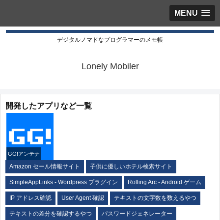
MENU
デジタルノマドなプログラマーのメモ帳
Lonely Mobiler
開発したアプリなど一覧
GG!アンテナ
Amazon セール情報サイト
子供に優しいホテル検索サイト
SimpleAppLinks - Wordpress プラグイン
Rolling Arc - Android ゲーム
IP アドレス確認
User Agent 確認
テキストの文字数を数えるやつ
テキストの差分を確認するやつ
パスワードジェネレーター