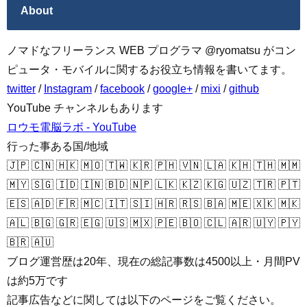
About
ノマドなフリーランス WEB プログラマ @ryomatsu がコン
ピュータ・モバイルに関するお役立ち情報を書いてます。
twitter
/
Instagram
/
facebook
/
google+
/
mixi
/
github
YouTube チャンネルもあります
ロウモ電脳ラボ - YouTube
行った事ある国/地域
🇯🇵 🇨🇳 🇭🇰 🇲🇴 🇹🇼 🇰🇷 🇵🇭 🇻🇳 🇱🇦 🇰🇭 🇹🇭 🇲🇲
🇲🇾 🇸🇬 🇮🇩 🇮🇳 🇧🇩 🇳🇵 🇱🇰 🇰🇿 🇰🇬 🇺🇿 🇹🇷 🇵🇹
🇪🇸 🇦🇩 🇫🇷 🇲🇨 🇮🇹 🇸🇮 🇭🇷 🇷🇸 🇧🇦 🇲🇪 🇽🇰 🇲🇰
🇦🇱 🇧🇬 🇬🇷 🇪🇬 🇺🇸 🇲🇽 🇵🇪 🇧🇴 🇨🇱 🇦🇷 🇺🇾 🇵🇾
🇧🇷 🇦🇺
ブログ運営歴は20年、現在の総記事数は4500以上・月間PV
は約5万です
記事広告などに関しては以下のページをご覧ください。