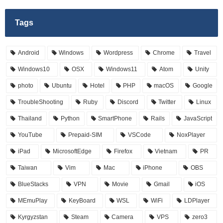
Tags
Android
Windows
Wordpress
Chrome
Travel
Windows10
OSX
Windows11
Atom
Unity
photo
Ubuntu
Hotel
PHP
macOS
Google
TroubleShooting
Ruby
Discord
Twitter
Linux
Thailand
Python
SmartPhone
Rails
JavaScript
YouTube
Prepaid-SIM
VSCode
NoxPlayer
iPad
MicrosoftEdge
Firefox
Vietnam
PR
Taiwan
Vim
Mac
iPhone
OBS
BlueStacks
VPN
Movie
Gmail
iOS
MEmuPlay
KeyBoard
WSL
WiFi
LDPlayer
Kyrgyzstan
Steam
Camera
VPS
zero3