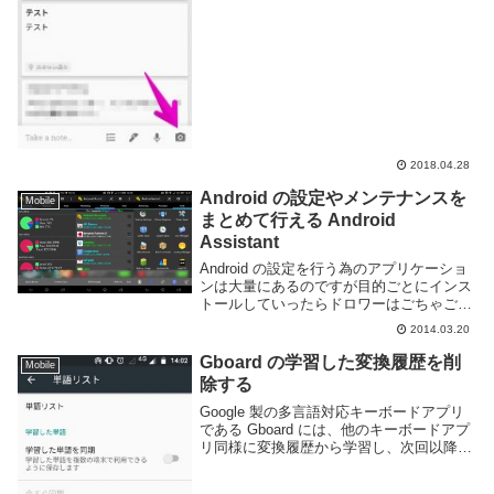
ろう。Google Keep の画像内...
2018.04.28
Android の設定やメンテナンスを
Mobile
まとめて行える Android
Assistant
Android の設定を行う為のアプリケーショ
ンは大量にあるのですが目的ごとにインス
トールしていったらドロワーはごちゃごち
ゃするし容量は食うしなんか常駐してるし
2014.03.20
というあんまり嬉しくない状態になる。あ
まり使わないような機能はまとまっている
Gboard の学習した変換履歴を削
Mobile
とあ...
除する
Google 製の多言語対応キーボードアプリ
である Gboard には、他のキーボードアプ
リ同様に変換履歴から学習し、次回以降の
変換を効率よく行う機能を搭載している。
しかし、ミスタッチなどで間違った語句を