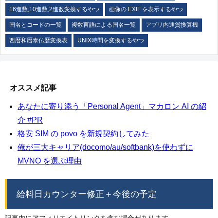
16進数,10進数,2進数変換するやつ
画像の EXIF を表示するやつ
国名とコードの一覧
複数言語による国名一覧
アプリ内通貨換算機
西暦和暦泰仏歴変換表
UNIX時間を変換するやつ
オススメ記事
あなたに寄り添う「Personal Agent」マカロン AI の紹
介 #PR
格安 SIM の povo を新規契約してみた
俺が三大キャリア(docomo/au/softbank)を使わずに
MVNO を選ぶ理由
給料日カウンター修正＋今後の予定
記事内にアフィリエイトリンクを含む場合があります