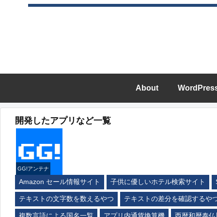
About
WordPres
開発したアプリなど一覧
GG!アンテナ
Amazon セール情報サイト
子供に優しいホテル検索サイト
テキストの文字数を数えるやつ
テキストの差分を確認するや
複数言語による国名一覧
アプリ内通貨換算機
西暦和暦泰仏