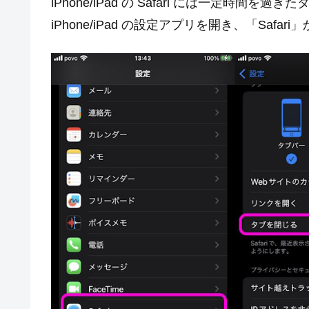
iPhone/iPad の Safari には一定時
iPhone/iPad の設定アプリを開き、「Saf