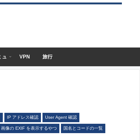
エミュ
VPN
旅行
ム
IP アドレス確認
User Agent 確認
画像の EXIF を表示するやつ
国名とコードの一覧