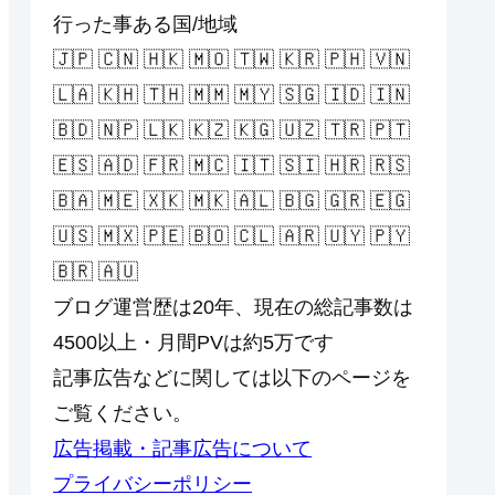
行った事ある国/地域
🇯🇵 🇨🇳 🇭🇰 🇲🇴 🇹🇼 🇰🇷 🇵🇭 🇻🇳
🇱🇦 🇰🇭 🇹🇭 🇲🇲 🇲🇾 🇸🇬 🇮🇩 🇮🇳
🇧🇩 🇳🇵 🇱🇰 🇰🇿 🇰🇬 🇺🇿 🇹🇷 🇵🇹
🇪🇸 🇦🇩 🇫🇷 🇲🇨 🇮🇹 🇸🇮 🇭🇷 🇷🇸
🇧🇦 🇲🇪 🇽🇰 🇲🇰 🇦🇱 🇧🇬 🇬🇷 🇪🇬
🇺🇸 🇲🇽 🇵🇪 🇧🇴 🇨🇱 🇦🇷 🇺🇾 🇵🇾
🇧🇷 🇦🇺
ブログ運営歴は20年、現在の総記事数は
4500以上・月間PVは約5万です
記事広告などに関しては以下のページを
ご覧ください。
広告掲載・記事広告について
プライバシーポリシー