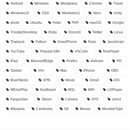
Android
Windows
Wordpress
Chrome
Travel
Windows10
OSX
Windows11
Atom
Unity
photo
Ubuntu
Hotel
PHP
macOS
Google
TroubleShooting
Ruby
Discord
Twitter
Linux
Thailand
Python
SmartPhone
Rails
JavaScript
YouTube
Prepaid-SIM
VSCode
NoxPlayer
iPad
MicrosoftEdge
Firefox
Vietnam
PR
Taiwan
Vim
Mac
iPhone
OBS
BlueStacks
VPN
Movie
Gmail
iOS
MEmuPlay
KeyBoard
WSL
WiFi
LDPlayer
Kyrgyzstan
Steam
Camera
VPS
zero3
Malaysia
Cambodia
Git
Mouse
MovableType