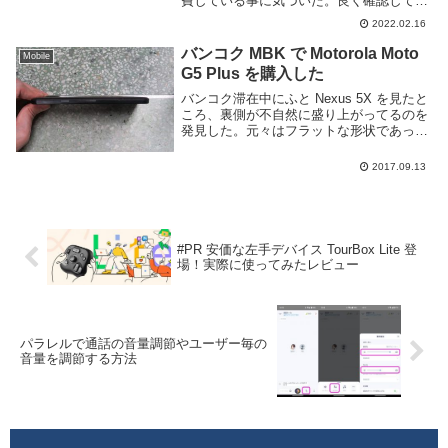
費している事に気づいた。良く確認してみ
ると、未圧縮状態の写真がアップロードさ
2022.02.16
れているようだった。現在利用している
Pixel 6 では写真を圧縮してアップロ...
バンコク MBK で Motorola Moto
Mobile
G5 Plus を購入した
バンコク滞在中にふと Nexus 5X を見たと
ころ、裏側が不自然に盛り上がってるのを
発見した。元々はフラットな形状であった
為バッテリーが膨らんでいるようだ。この
まま使い続けるのは危険だし、最近は謎の
2017.09.13
フリーズも多発していた為、新たにスマー
ト...
#PR 安価な左手デバイス TourBox Lite 登
場！実際に使ってみたレビュー
パラレルで通話の音量調節やユーザー毎の
音量を調節する方法