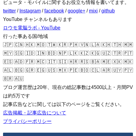
ピュータ・モバイルに関するお役立ち情報を書いてます。
twitter
/
Instagram
/
facebook
/
google+
/
mixi
/
github
YouTube チャンネルもあります
ロウモ電脳ラボ - YouTube
行った事ある国/地域
🇯🇵 🇨🇳 🇭🇰 🇲🇴 🇹🇼 🇰🇷 🇵🇭 🇻🇳 🇱🇦 🇰🇭 🇹🇭 🇲🇲
🇲🇾 🇸🇬 🇮🇩 🇮🇳 🇧🇩 🇳🇵 🇱🇰 🇰🇿 🇰🇬 🇺🇿 🇹🇷 🇵🇹
🇪🇸 🇦🇩 🇫🇷 🇲🇨 🇮🇹 🇸🇮 🇭🇷 🇷🇸 🇧🇦 🇲🇪 🇽🇰 🇲🇰
🇦🇱 🇧🇬 🇬🇷 🇪🇬 🇺🇸 🇲🇽 🇵🇪 🇧🇴 🇨🇱 🇦🇷 🇺🇾 🇵🇾
🇧🇷 🇦🇺
ブログ運営歴は20年、現在の総記事数は4500以上・月間PV
は約5万です
記事広告などに関しては以下のページをご覧ください。
広告掲載・記事広告について
プライバシーポリシー