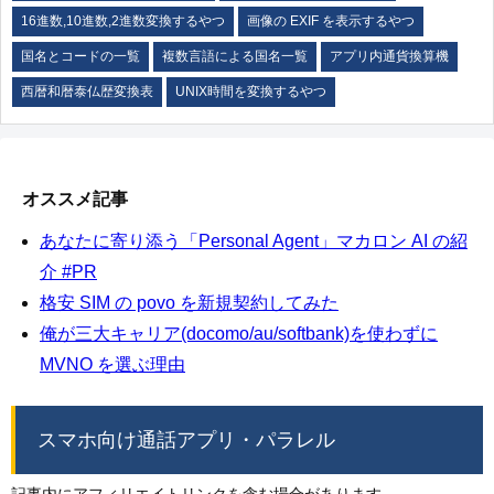
16進数,10進数,2進数変換するやつ
画像の EXIF を表示するやつ
国名とコードの一覧
複数言語による国名一覧
アプリ内通貨換算機
西暦和暦泰仏歴変換表
UNIX時間を変換するやつ
オススメ記事
あなたに寄り添う「Personal Agent」マカロン AI の紹
介 #PR
格安 SIM の povo を新規契約してみた
俺が三大キャリア(docomo/au/softbank)を使わずに
MVNO を選ぶ理由
スマホ向け通話アプリ・パラレル
記事内にアフィリエイトリンクを含む場合があります