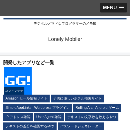
MENU
デジタルノマドなプログラマーのメモ帳
Lonely Mobiler
開発したアプリなど一覧
GG!アンテナ
Amazon セール情報サイト
子供に優しいホテル検索サイト
SimpleAppLinks - Wordpress プラグイン
Rolling Arc - Android ゲーム
IP アドレス確認
User Agent 確認
テキストの文字数を数えるやつ
テキストの差分を確認するやつ
パスワードジェネレーター