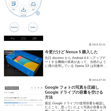
変わる新たなアプリ無いかなーと思ってい
たら Tomi File Manager というのがよさ気
だったのでメ...
2014.10.21
今更だけど Nexus 5 購入した
Gadget
先日 docomo から Android 4.4 へアップデ
ートする機種の発表があって、当然のよう
に僕の使用している Xperia SX は対象外だ
ったのでその日のうちに Nexus 5 を
Google Play でポチりました。まーこう...
2014.07.03
Google フォトの写真を圧縮し
WebService
Google ドライブの容量を空ける
方法
最近 Google ドライブの使用容量を確認し
たところ、思っていたより写真が容量を消