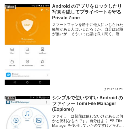
Android のアプリをロックしたり
Mobile
写真を隠してプライベートを守る
Private Zone
スマートフォンを勝手に他人にいじられた
経験がある人はいるだろうか。自分は経験
が無いが、そういった話は良く聞く。勝手
に他人のものをいじるなんてとんでもな
い。とくにスマートフォン内にはプライベ
ートな内容が多く保存されている。中には
見られたくない...
2017.04.23
シンプルで使いやすい Android の
Mobile
ファイラー Tomi File Manager
(Explorer)
ファイラーは普段は使わないけどあると何
かと便利なものです。自分はよく ES File
Manager を使用していたのですけどそれに