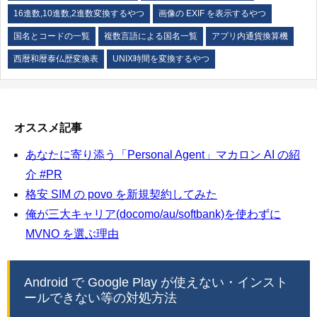
16進数,10進数,2進数変換するやつ
画像の EXIF を表示するやつ
国名とコードの一覧
複数言語による国名一覧
アプリ内通貨換算機
西暦和暦泰仏歴変換表
UNIX時間を変換するやつ
オススメ記事
あなたに寄り添う「Personal Agent」マカロン AI の紹
介 #PR
格安 SIM の povo を新規契約してみた
俺が三大キャリア(docomo/au/softbank)を使わずに
MVNO を選ぶ理由
Android で Google Play が使えない・インスト
ールできない等の対処方法