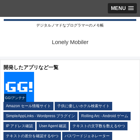
MENU
デジタルノマドなプログラマーのメモ帳
Lonely Mobiler
開発したアプリなど一覧
GG!アンテナ
Amazon セール情報サイト
子供に優しいホテル検索サイト
SimpleAppLinks - Wordpress プラグイン
Rolling Arc - Android ゲーム
IP アドレス確認
User Agent 確認
テキストの文字数を数えるやつ
テキストの差分を確認するやつ
パスワードジェネレーター