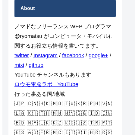
About
ノマドなフリーランス WEB プログラマ
@ryomatsu がコンピュータ・モバイルに
関するお役立ち情報を書いてます。
twitter
/
Instagram
/
facebook
/
google+
/
mixi
/
github
YouTube チャンネルもあります
ロウモ電脳ラボ - YouTube
行った事ある国/地域
🇯🇵 🇨🇳 🇭🇰 🇲🇴 🇹🇼 🇰🇷 🇵🇭 🇻🇳
🇱🇦 🇰🇭 🇹🇭 🇲🇲 🇲🇾 🇸🇬 🇮🇩 🇮🇳
🇧🇩 🇳🇵 🇱🇰 🇰🇿 🇰🇬 🇺🇿 🇹🇷 🇵🇹
🇪🇸 🇦🇩 🇫🇷 🇲🇨 🇮🇹 🇸🇮 🇭🇷 🇷🇸