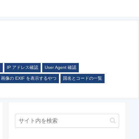
ム
IP アドレス確認
User Agent 確認
画像の EXIF を表示するやつ
国名とコードの一覧