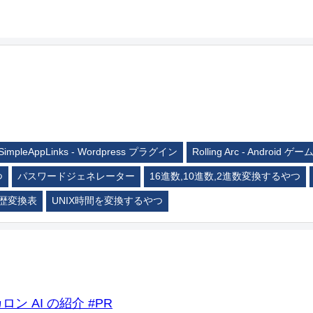
SimpleAppLinks - Wordpress プラグイン
Rolling Arc - Android ゲー
つ
パスワードジェネレーター
16進数,10進数,2進数変換するやつ
歴変換表
UNIX時間を変換するやつ
ロン AI の紹介 #PR