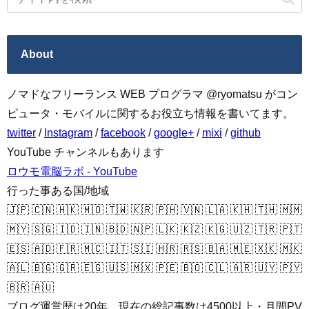
About
ノマドなフリーランス WEB プログラマ @ryomatsu がコン
ピュータ・モバイルに関するお役立ち情報を書いてます。
twitter
/
Instagram
/
facebook
/
google+
/
mixi
/
github
YouTube チャンネルもあります
ロウモ電脳ラボ - YouTube
行った事ある国/地域
🇯🇵 🇨🇳 🇭🇰 🇲🇴 🇹🇼 🇰🇷 🇵🇭 🇻🇳 🇱🇦 🇰🇭 🇹🇭 🇲🇲
🇲🇾 🇸🇬 🇮🇩 🇮🇳 🇧🇩 🇳🇵 🇱🇰 🇰🇿 🇰🇬 🇺🇿 🇹🇷 🇵🇹
🇪🇸 🇦🇩 🇫🇷 🇲🇨 🇮🇹 🇸🇮 🇭🇷 🇷🇸 🇧🇦 🇲🇪 🇽🇰 🇲🇰
🇦🇱 🇧🇬 🇬🇷 🇪🇬 🇺🇸 🇲🇽 🇵🇪 🇧🇴 🇨🇱 🇦🇷 🇺🇾 🇵🇾
🇧🇷 🇦🇺
ブログ運営歴は20年、現在の総記事数は4500以上・月間PV