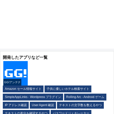
開発したアプリなど一覧
GG!アンテナ
Amazon セール情報サイト
子供に優しいホテル検索サイト
SimpleAppLinks - Wordpress プラグイン
Rolling Arc - Android ゲーム
IP アドレス確認
User Agent 確認
テキストの文字数を数えるやつ
テキストの差分を確認するやつ
パスワードジェネレーター