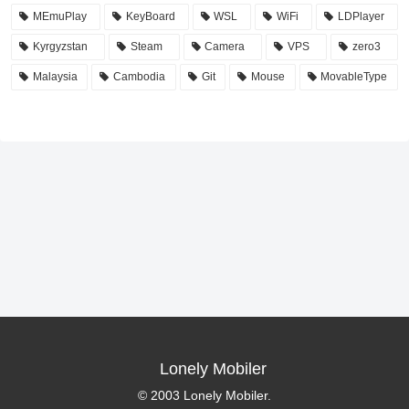
MEmuPlay
KeyBoard
WSL
WiFi
LDPlayer
Kyrgyzstan
Steam
Camera
VPS
zero3
Malaysia
Cambodia
Git
Mouse
MovableType
Lonely Mobiler
© 2003 Lonely Mobiler.