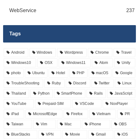
WebService
237
Tags
Android
Windows
Wordpress
Chrome
Travel
Windows10
OSX
Windows11
Atom
Unity
photo
Ubuntu
Hotel
PHP
macOS
Google
TroubleShooting
Ruby
Discord
Twitter
Linux
Thailand
Python
SmartPhone
Rails
JavaScript
YouTube
Prepaid-SIM
VSCode
NoxPlayer
iPad
MicrosoftEdge
Firefox
Vietnam
PR
Taiwan
Vim
Mac
iPhone
OBS
BlueStacks
VPN
Movie
Gmail
iOS