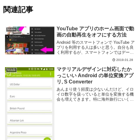
関連記事
YouTube アプリのホーム画面で動
Mobile
画の自動再生をオフにする方法
Android 等のスマートフォンで YouTube ア
プリを利用する人は多いと思う。自分も良
く利用するが、スマートフォンではデータ
通信量の制限もあり、特に Wi-Fi が使えな
2019.01.28
い環境ではなるべく動画の再生は避けたい
と思う事もある。YouT...
マテリアルデザインに対応したか
Mobile
っこいい Android の単位変換アプ
リ, S Converter
あんまり使う頻度は少ないんだけど、イロ
イロ数字を扱っていると単位を変換する機
会も増えてきます。特に海外旅行にいくと
通貨の計算や服のサイズ等普段見慣れない
数字が多く変換するのが大変です。単位を
変換するアプリは沢山ありますがマテリア
ルデザインに...