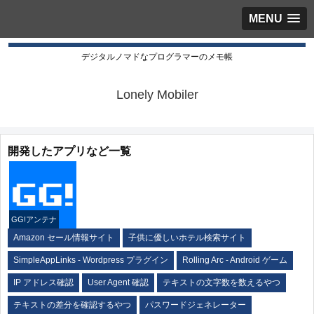
MENU
デジタルノマドなプログラマーのメモ帳
Lonely Mobiler
開発したアプリなど一覧
GG!アンテナ
Amazon セール情報サイト
子供に優しいホテル検索サイト
SimpleAppLinks - Wordpress プラグイン
Rolling Arc - Android ゲーム
IP アドレス確認
User Agent 確認
テキストの文字数を数えるやつ
テキストの差分を確認するやつ
パスワードジェネレーター