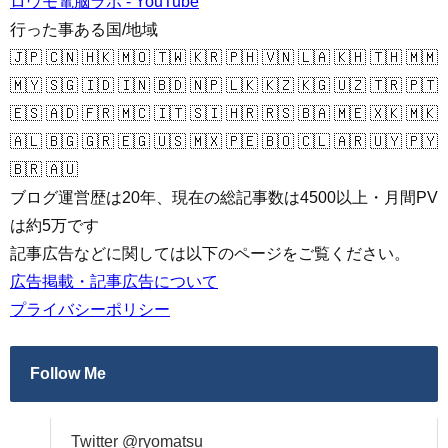
ロウモ電脳ラボ - YouTube
行った事ある国/地域
🇯🇵 🇨🇳 🇭🇰 🇲🇴 🇹🇼 🇰🇷 🇵🇭 🇻🇳 🇱🇦 🇰🇭 🇹🇭 🇲🇲
🇲🇾 🇸🇬 🇮🇩 🇮🇳 🇧🇩 🇳🇵 🇱🇰 🇰🇿 🇰🇬 🇺🇿 🇹🇷 🇵🇹
🇪🇸 🇦🇩 🇫🇷 🇲🇨 🇮🇹 🇸🇮 🇭🇷 🇷🇸 🇧🇦 🇲🇪 🇽🇰 🇲🇰
🇦🇱 🇧🇬 🇬🇷 🇪🇬 🇺🇸 🇲🇽 🇵🇪 🇧🇴 🇨🇱 🇦🇷 🇺🇾 🇵🇾
🇧🇷 🇦🇺
ブログ運営歴は20年、現在の総記事数は4500以上・月間PV
は約5万です
記事広告などに関しては以下のページをご覧ください。
広告掲載・記事広告について
プライバシーポリシー
Follow Me
Twitter @ryomatsu