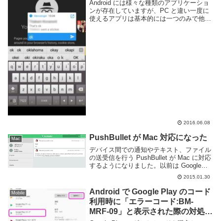
Android には様々な種類のアプリケーショ
ンが存在していますが、PC と違い一度に
使えるアプリは基本的には一つのみで他の
アプリを使おうと思ったら「最近使ったア
プリ」等から切り替える必要があります。
が、そこは自由度の高い Android,...
2016.06.08
PushBullet が Mac 対応になった
Mac
デバイス間での通知やテキスト、ファイル
の送受信を行う PushBullet が Mac に対応
するようになりました。以前は Google
Chrome や Firefox 等ブラウザの拡張機能
2015.01.30
として動いてたのですが、OS X ネイティ
ブのア...
Android で Google Play のコード
Mobile
利用時に「エラーコード:BM-
MRF-09」と表示された際の対処方