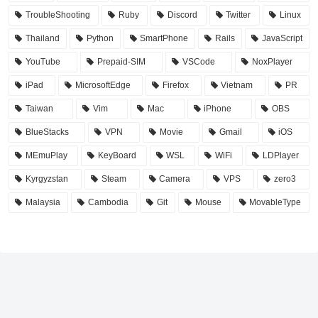
TroubleShooting
Ruby
Discord
Twitter
Linux
Thailand
Python
SmartPhone
Rails
JavaScript
YouTube
Prepaid-SIM
VSCode
NoxPlayer
iPad
MicrosoftEdge
Firefox
Vietnam
PR
Taiwan
Vim
Mac
iPhone
OBS
BlueStacks
VPN
Movie
Gmail
iOS
MEmuPlay
KeyBoard
WSL
WiFi
LDPlayer
Kyrgyzstan
Steam
Camera
VPS
zero3
Malaysia
Cambodia
Git
Mouse
MovableType