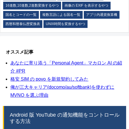
16進数,10進数,2進数変換するやつ
画像の EXIF を表示するやつ
国名とコードの一覧
複数言語による国名一覧
アプリ内通貨換算機
西暦和暦泰仏歴変換表
UNIX時間を変換するやつ
オススメ記事
あなたに寄り添う「Personal Agent」マカロン AI の紹
介 #PR
格安 SIM の povo を新規契約してみた
俺が三大キャリア(docomo/au/softbank)を使わずに
MVNO を選ぶ理由
Android 版 YouTube の通知機能をコントロール
する方法