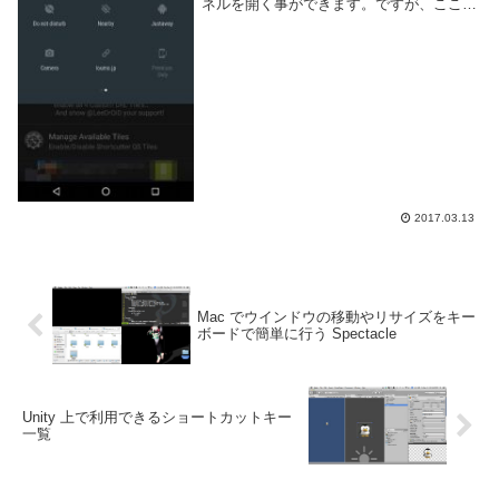
ネルを開く事ができます。ですが、ここに
置けるボタンは Android が用意したものし
かなく、意外と自由度が低いです。
Shortcutter というアプリを...
2017.03.13
Mac でウインドウの移動やリサイズをキー
ボードで簡単に行う Spectacle
Unity 上で利用できるショートカットキー
一覧