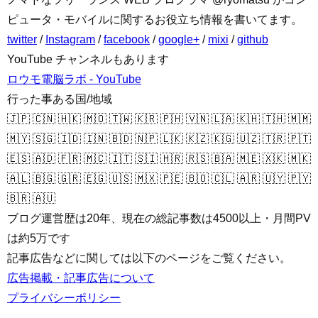
ピュータ・モバイルに関するお役立ち情報を書いてます。
twitter
/
Instagram
/
facebook
/
google+
/
mixi
/
github
YouTube チャンネルもあります
ロウモ電脳ラボ - YouTube
行った事ある国/地域
🇯🇵 🇨🇳 🇭🇰 🇲🇴 🇹🇼 🇰🇷 🇵🇭 🇻🇳 🇱🇦 🇰🇭 🇹🇭 🇲🇲
🇲🇾 🇸🇬 🇮🇩 🇮🇳 🇧🇩 🇳🇵 🇱🇰 🇰🇿 🇰🇬 🇺🇿 🇹🇷 🇵🇹
🇪🇸 🇦🇩 🇫🇷 🇲🇨 🇮🇹 🇸🇮 🇭🇷 🇷🇸 🇧🇦 🇲🇪 🇽🇰 🇲🇰
🇦🇱 🇧🇬 🇬🇷 🇪🇬 🇺🇸 🇲🇽 🇵🇪 🇧🇴 🇨🇱 🇦🇷 🇺🇾 🇵🇾
🇧🇷 🇦🇺
ブログ運営歴は20年、現在の総記事数は4500以上・月間PV
は約5万です
記事広告などに関しては以下のページをご覧ください。
広告掲載・記事広告について
プライバシーポリシー