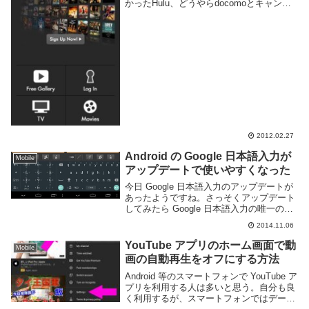
かったHulu、どうやらdocomoとキャンペ
ーンやってるようで、2月末までに申し込
んだら3ヶ月ほど無料で使える様です。な
のでギリギリの今登録してみました。アプ
リケ...
2012.02.27
Android の Google 日本語入力が
Mobile
アップデートで使いやすくなった
今日 Google 日本語入力のアップデートが
あったようですね。さっそくアップデート
してみたら Google 日本語入力の唯一の難
点だと思っていた点が解決しました。この
2014.11.06
スクリーンショットだととてもわかりにく
いですが、画面左下にある日本語フリ...
YouTube アプリのホーム画面で動
Mobile
画の自動再生をオフにする方法
Android 等のスマートフォンで YouTube ア
プリを利用する人は多いと思う。自分も良
く利用するが、スマートフォンではデータ