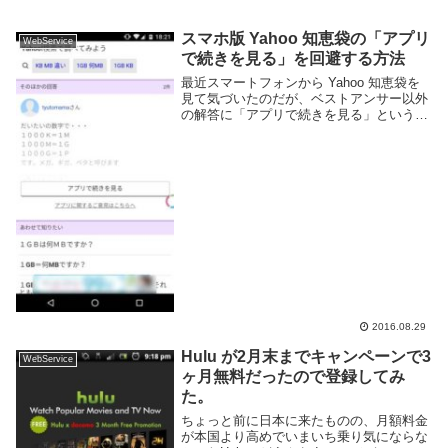
スマホ版 Yahoo 知恵袋の「アプリ
WebService
で続きを見る」を回避する方法
最近スマートフォンから Yahoo 知恵袋を
見て気づいたのだが、ベストアンサー以外
の解答に「アプリで続きを見る」という表
記が出てブラウザでは続きを見られなくな
ったようだ。アプリをインストールさせた
いのだろうが本来 Web ブラウザのみで完
結...
2016.08.29
Hulu が2月末までキャンペーンで3
WebService
ヶ月無料だったので登録してみ
た。
ちょっと前に日本に来たものの、月額料金
が本国より高めでいまいち乗り気にならな