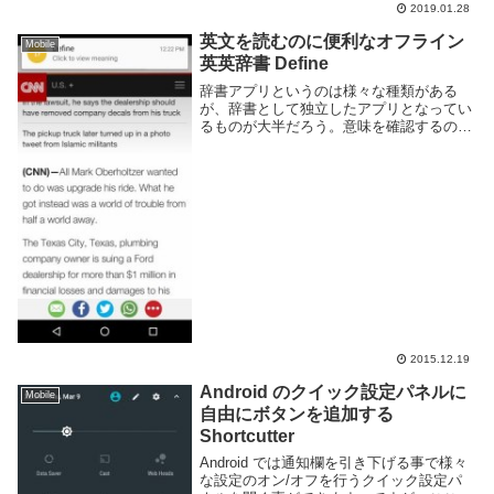
通信量の制限もあり、特に Wi-Fi が使えな
2019.01.28
い環境ではなるべく動画の再生は避けたい
と思う事もある。YouT...
英文を読むのに便利なオフライン
Mobile
英英辞書 Define
辞書アプリというのは様々な種類がある
が、辞書として独立したアプリとなってい
るものが大半だろう。意味を確認するのに
一々アプリ間を行ったり来たりするのは面
倒くさい。Define というアプリを利用する
と、文字列をコピーするだけで辞書アプリ
が起動...
2015.12.19
Android のクイック設定パネルに
Mobile
自由にボタンを追加する
Shortcutter
Android では通知欄を引き下げる事で様々
な設定のオン/オフを行うクイック設定パ