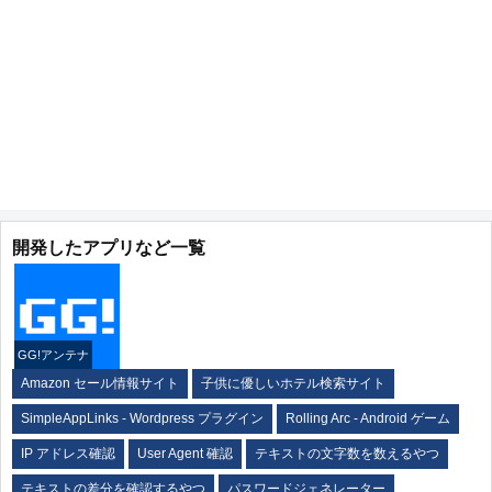
開発したアプリなど一覧
GG!アンテナ
Amazon セール情報サイト
子供に優しいホテル検索サイト
SimpleAppLinks - Wordpress プラグイン
Rolling Arc - Android ゲーム
IP アドレス確認
User Agent 確認
テキストの文字数を数えるやつ
テキストの差分を確認するやつ
パスワードジェネレーター