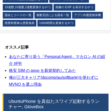
16進数,10進数,2進数変換するやつ
画像の EXIF を表示するやつ
国名とコードの一覧
複数言語による国名一覧
アプリ内通貨換算機
西暦和暦泰仏歴変換表
UNIX時間を変換するやつ
オススメ記事
あなたに寄り添う「Personal Agent」マカロン AI の紹
介 #PR
格安 SIM の povo を新規契約してみた
俺が三大キャリア(docomo/au/softbank)を使わずに
MVNO を選ぶ理由
UbuntuPhone を真似たスワイプ起動するラン
チャー, GloveBox