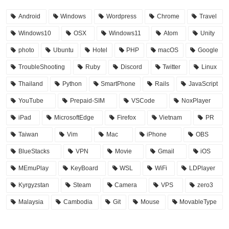
Android
Windows
Wordpress
Chrome
Travel
Windows10
OSX
Windows11
Atom
Unity
photo
Ubuntu
Hotel
PHP
macOS
Google
TroubleShooting
Ruby
Discord
Twitter
Linux
Thailand
Python
SmartPhone
Rails
JavaScript
YouTube
Prepaid-SIM
VSCode
NoxPlayer
iPad
MicrosoftEdge
Firefox
Vietnam
PR
Taiwan
Vim
Mac
iPhone
OBS
BlueStacks
VPN
Movie
Gmail
iOS
MEmuPlay
KeyBoard
WSL
WiFi
LDPlayer
Kyrgyzstan
Steam
Camera
VPS
zero3
Malaysia
Cambodia
Git
Mouse
MovableType