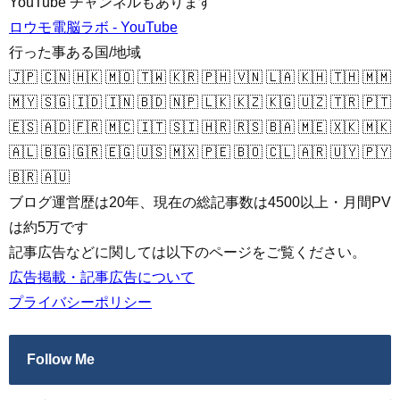
YouTube チャンネルもあります
ロウモ電脳ラボ - YouTube
行った事ある国/地域
🇯🇵 🇨🇳 🇭🇰 🇲🇴 🇹🇼 🇰🇷 🇵🇭 🇻🇳 🇱🇦 🇰🇭 🇹🇭 🇲🇲
🇲🇾 🇸🇬 🇮🇩 🇮🇳 🇧🇩 🇳🇵 🇱🇰 🇰🇿 🇰🇬 🇺🇿 🇹🇷 🇵🇹
🇪🇸 🇦🇩 🇫🇷 🇲🇨 🇮🇹 🇸🇮 🇭🇷 🇷🇸 🇧🇦 🇲🇪 🇽🇰 🇲🇰
🇦🇱 🇧🇬 🇬🇷 🇪🇬 🇺🇸 🇲🇽 🇵🇪 🇧🇴 🇨🇱 🇦🇷 🇺🇾 🇵🇾
🇧🇷 🇦🇺
ブログ運営歴は20年、現在の総記事数は4500以上・月間PV
は約5万です
記事広告などに関しては以下のページをご覧ください。
広告掲載・記事広告について
プライバシーポリシー
Follow Me