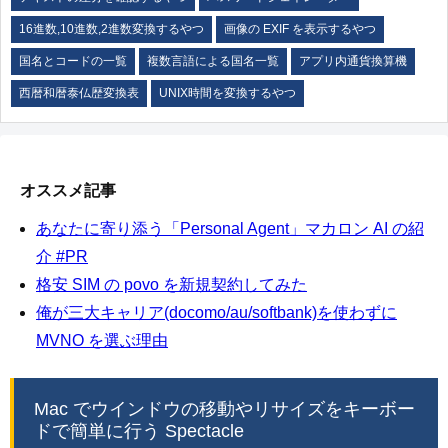
16進数,10進数,2進数変換するやつ
画像の EXIF を表示するやつ
国名とコードの一覧
複数言語による国名一覧
アプリ内通貨換算機
西暦和暦泰仏歴変換表
UNIX時間を変換するやつ
オススメ記事
あなたに寄り添う「Personal Agent」マカロン AI の紹
介 #PR
格安 SIM の povo を新規契約してみた
俺が三大キャリア(docomo/au/softbank)を使わずに
MVNO を選ぶ理由
Mac でウインドウの移動やリサイズをキーボー
ドで簡単に行う Spectacle