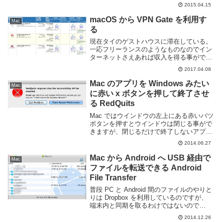
2015.04.15
Gmail が出ていたので使ってみました。
無...
macOS から VPN Gate を利用す
Mac
る
現在タイのゲストハウスに滞在している。
一応フリーランスのようなものなのでイン
ターネットさえあれば収入を得る事ができ
る。が、インターネットへ接続する際に以
2017.04.08
下のような問題点がある。宿やカフェなど
の無料 Wi-Fi は不特定多数が接続する為に
Mac のアプリを Windows みたい
Mac
セキ...
に赤い x ボタンを押して終了させ
る RedQuits
Mac ではウインドウの左上にある赤いバツ
ボタンを押すとウインドウは閉じる事がで
きますが、閉じるだけで終了しないアプリ
ケーションが多いです。なので、Windows
2014.06.27
のノリでもう不要だからとバツボタンを押
しても command + tab の...
Mac から Android へ USB 経由で
Mac
ファイルを転送できる Android
File Transfer
普段 PC と Android 間のファイルのやりと
りは Dropbox を利用しているのですが、
端末内と同期を取るわけではないので
Android 端末にファイルを保存したい場合
2014.12.26
には向かないです。Android へ USB 経由