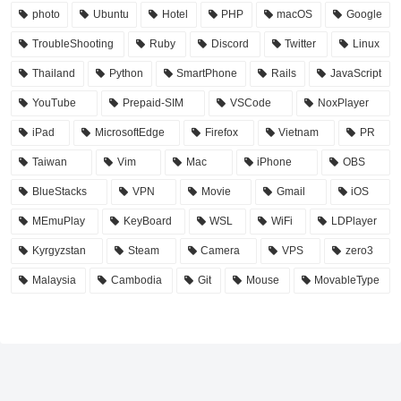
photo
Ubuntu
Hotel
PHP
macOS
Google
TroubleShooting
Ruby
Discord
Twitter
Linux
Thailand
Python
SmartPhone
Rails
JavaScript
YouTube
Prepaid-SIM
VSCode
NoxPlayer
iPad
MicrosoftEdge
Firefox
Vietnam
PR
Taiwan
Vim
Mac
iPhone
OBS
BlueStacks
VPN
Movie
Gmail
iOS
MEmuPlay
KeyBoard
WSL
WiFi
LDPlayer
Kyrgyzstan
Steam
Camera
VPS
zero3
Malaysia
Cambodia
Git
Mouse
MovableType