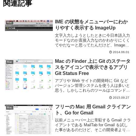
関連記事
IME の状態をメニューバーにわか
Mac
りやすく表示する ImageUp
文字入力しようとしたときに今日本語入力
モードなのか直接入力なのかわかりにくく
てやだなーと思ってたんだけど、ImageUp
というフリーソフトを導入して少しマシに
2014.06.01
なった。アプリを起動するとメニューバー
の色が変化し、アルファベット時は赤、日
Mac の Finder 上に Git のステータ
Mac
本語...
スをアイコンで表示できるアプリ
Git Status Free
アプリや Web サイトの開発時に Git など
バージョン管理システムを使う人は多いと
思う。しかしこれらのツールはコマンドラ
イン上から扱う事を前提としており、なか
2015.09.27
なかとっつきにくい事もある。Git Status
Free は git を扱う...
フリーの Mac 用 Gmail クライアン
Mac
ト、Go for Gmail
以前メニューバー上に常駐する Gmail クラ
イアントである MailTab for Gmail を試し
た事があるのだけど、そこの開発者より新
たな Gmail 用クライアントである Go for