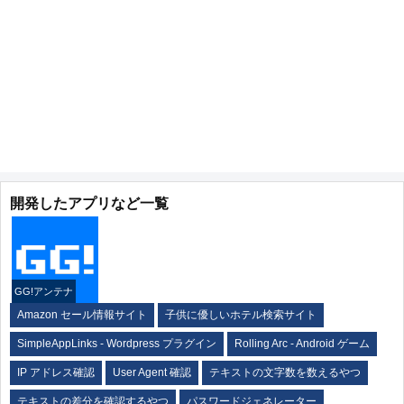
開発したアプリなど一覧
GG!アンテナ
Amazon セール情報サイト
子供に優しいホテル検索サイト
SimpleAppLinks - Wordpress プラグイン
Rolling Arc - Android ゲーム
IP アドレス確認
User Agent 確認
テキストの文字数を数えるやつ
テキストの差分を確認するやつ
パスワードジェネレーター