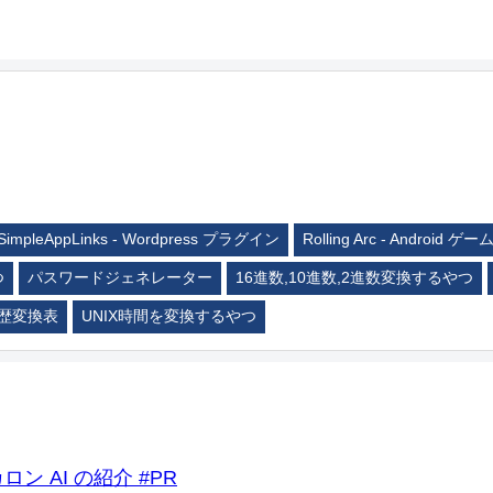
SimpleAppLinks - Wordpress プラグイン
Rolling Arc - Android ゲー
つ
パスワードジェネレーター
16進数,10進数,2進数変換するやつ
歴変換表
UNIX時間を変換するやつ
ロン AI の紹介 #PR