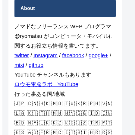
About
ノマドなフリーランス WEB プログラマ
@ryomatsu がコンピュータ・モバイルに
関するお役立ち情報を書いてます。
twitter
/
Instagram
/
facebook
/
google+
/
mixi
/
github
YouTube チャンネルもあります
ロウモ電脳ラボ - YouTube
行った事ある国/地域
🇯🇵 🇨🇳 🇭🇰 🇲🇴 🇹🇼 🇰🇷 🇵🇭 🇻🇳
🇱🇦 🇰🇭 🇹🇭 🇲🇲 🇲🇾 🇸🇬 🇮🇩 🇮🇳
🇧🇩 🇳🇵 🇱🇰 🇰🇿 🇰🇬 🇺🇿 🇹🇷 🇵🇹
🇪🇸 🇦🇩 🇫🇷 🇲🇨 🇮🇹 🇸🇮 🇭🇷 🇷🇸