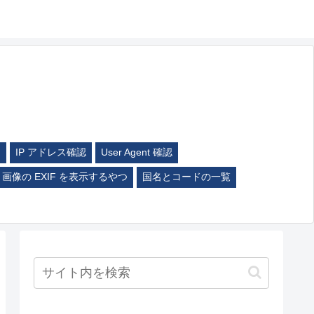
ム
IP アドレス確認
User Agent 確認
画像の EXIF を表示するやつ
国名とコードの一覧