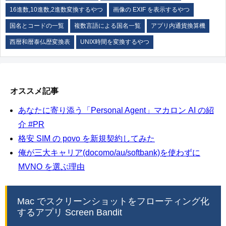
16進数,10進数,2進数変換するやつ
画像の EXIF を表示するやつ
国名とコードの一覧
複数言語による国名一覧
アプリ内通貨換算機
西暦和暦泰仏歴変換表
UNIX時間を変換するやつ
オススメ記事
あなたに寄り添う「Personal Agent」マカロン AI の紹
介 #PR
格安 SIM の povo を新規契約してみた
俺が三大キャリア(docomo/au/softbank)を使わずに
MVNO を選ぶ理由
Mac でスクリーンショットをフローティング化
するアプリ Screen Bandit