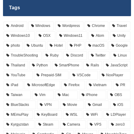
Tags
Android
Windows
Wordpress
Chrome
Travel
Windows10
OSX
Windows11
Atom
Unity
photo
Ubuntu
Hotel
PHP
macOS
Google
TroubleShooting
Ruby
Discord
Twitter
Linux
Thailand
Python
SmartPhone
Rails
JavaScript
YouTube
Prepaid-SIM
VSCode
NoxPlayer
iPad
MicrosoftEdge
Firefox
Vietnam
PR
Taiwan
Vim
Mac
iPhone
OBS
BlueStacks
VPN
Movie
Gmail
iOS
MEmuPlay
KeyBoard
WSL
WiFi
LDPlayer
Kyrgyzstan
Steam
Camera
VPS
zero3