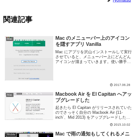
関連記事
Mac のメニューバー上のアイコン
Mac
を隠すアプリ Vanilla
Mac にアプリを沢山インストールして実行
させていると、メニューバー上にどんどん
アイコンが溜まっていきます。使い勝手を
向上させる為にアプリを入れているのに、
アイコンが多すぎると目的のものを探す手
間が大きくなり逆に使いにくくなってしま
います。...
2017.06.28
Macbook Air を El Capitan へアッ
Mac
プグレードした
起きたら El Capitan がリリースされていた
のでさっそく自分の Macbook Air (11-
inch`、Mid 2013) をアップグレードした。
今のところ快適に利用できている。El
2015.10.02
Capitan での変更点El Capita...
Mac で雨の通知もしてくれるメニ
Mobile