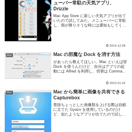
ューバー常駐の天気アプリ,
Drizzle
Mac App Store に新しい天気アプリが出て
いたので試してみた。メニューバーに常駐
し、雨が降りそうな時には通知もしてくれ
るらしい便利そうなアプリです。アプリを
起動すると以下のスクリーンショットのよ
うにメニューバー上に温度と共にアイコ...
2014.12.08
Mac の邪魔な Dock を消す方法
Mac
があったら教えてほしい。Mac といえば皆
Dock を使うんだけど、自分はアプリの起
動には Alfred を利用し、切替は Command
+ Tab を使うキーボード派の人なので
Dock は邪魔以外の何者でもない。が、こ
2015.01.02
のドック、消せ...
Mac から簡単に画像を共有できる
Mac
Capturebox
普段ちょっとした画像類を上げる際は自鯖
に立てた Gyazo を使用しているのだけ
ど、似たようなアプリが出てたので試して
みた。Gyazo と同じように画像を範囲指定
してそのままアップロード、URL を渡して
共有する事ができます。アプリとして常...