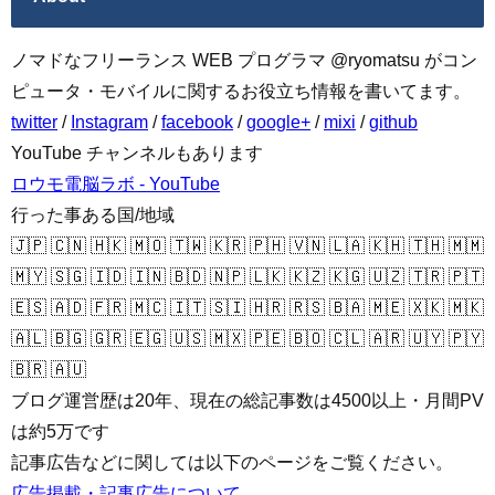
ノマドなフリーランス WEB プログラマ @ryomatsu がコン
ピュータ・モバイルに関するお役立ち情報を書いてます。
twitter
/
Instagram
/
facebook
/
google+
/
mixi
/
github
YouTube チャンネルもあります
ロウモ電脳ラボ - YouTube
行った事ある国/地域
🇯🇵 🇨🇳 🇭🇰 🇲🇴 🇹🇼 🇰🇷 🇵🇭 🇻🇳 🇱🇦 🇰🇭 🇹🇭 🇲🇲
🇲🇾 🇸🇬 🇮🇩 🇮🇳 🇧🇩 🇳🇵 🇱🇰 🇰🇿 🇰🇬 🇺🇿 🇹🇷 🇵🇹
🇪🇸 🇦🇩 🇫🇷 🇲🇨 🇮🇹 🇸🇮 🇭🇷 🇷🇸 🇧🇦 🇲🇪 🇽🇰 🇲🇰
🇦🇱 🇧🇬 🇬🇷 🇪🇬 🇺🇸 🇲🇽 🇵🇪 🇧🇴 🇨🇱 🇦🇷 🇺🇾 🇵🇾
🇧🇷 🇦🇺
ブログ運営歴は20年、現在の総記事数は4500以上・月間PV
は約5万です
記事広告などに関しては以下のページをご覧ください。
広告掲載・記事広告について