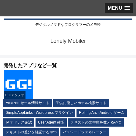
MENU
デジタルノマドなプログラマーのメモ帳
Lonely Mobiler
開発したアプリなど一覧
GG!アンテナ
Amazon セール情報サイト
子供に優しいホテル検索サイト
SimpleAppLinks - Wordpress プラグイン
Rolling Arc - Android ゲーム
IP アドレス確認
User Agent 確認
テキストの文字数を数えるやつ
テキストの差分を確認するやつ
パスワードジェネレーター