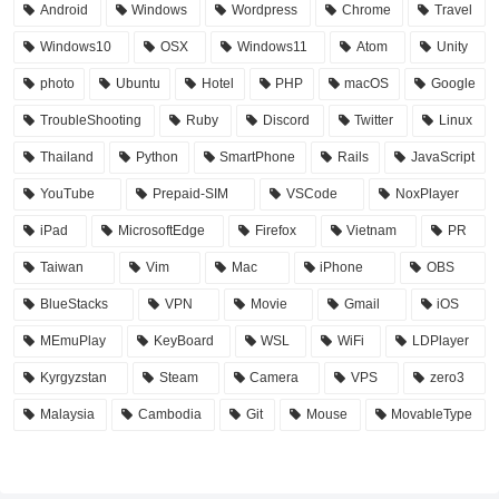
Android
Windows
Wordpress
Chrome
Travel
Windows10
OSX
Windows11
Atom
Unity
photo
Ubuntu
Hotel
PHP
macOS
Google
TroubleShooting
Ruby
Discord
Twitter
Linux
Thailand
Python
SmartPhone
Rails
JavaScript
YouTube
Prepaid-SIM
VSCode
NoxPlayer
iPad
MicrosoftEdge
Firefox
Vietnam
PR
Taiwan
Vim
Mac
iPhone
OBS
BlueStacks
VPN
Movie
Gmail
iOS
MEmuPlay
KeyBoard
WSL
WiFi
LDPlayer
Kyrgyzstan
Steam
Camera
VPS
zero3
Malaysia
Cambodia
Git
Mouse
MovableType