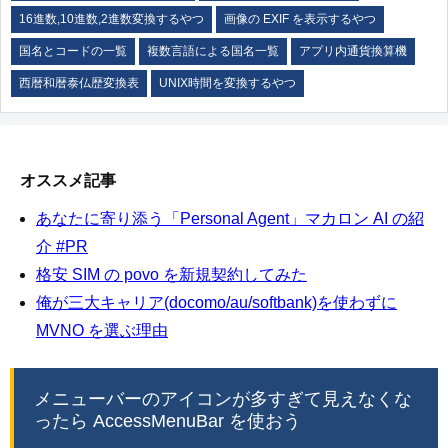
16進数,10進数,2進数変換するやつ
画像の EXIF を表示するやつ
国名とコードの一覧
複数言語による国名一覧
アプリ内通貨換算機
西暦和暦泰仏歴変換表
UNIX時間を変換するやつ
オススメ記事
あなたに寄り添う「Personal Agent」マカロン AI の紹
介 #PR
格安 SIM の povo を新規契約してみた
俺が三大キャリア(docomo/au/softbank)を使わずに
MVNO を選ぶ理由
メニューバーのアイコンが多すぎて見えなくな
ったら AccessMenuBar を使おう