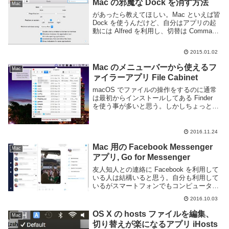
Mac の邪魔な Dock を消す方法
Mac
た際...
があったら教えてほしい。Mac といえば皆
Dock を使うんだけど、自分はアプリの起
動には Alfred を利用し、切替は Command
+ Tab を使うキーボード派の人なので
Dock は邪魔以外の何者でもない。が、こ
2015.01.02
のドック、消せ...
Mac のメニューバーから使えるフ
Mac
ァイラーアプリ File Cabinet
macOS でファイルの操作をするのに通常
は最初からインストールしてある Finder
を使う事が多いと思う。しかしちょっとし
た作業を行うだけであればもっと良いもの
がある。File Cabinet というアプリを利用
すると macOS のメ...
2016.11.24
Mac 用の Facebook Messenger
Mac
アプリ, Go for Messenger
友人知人との連絡に Facebook を利用して
いる人は結構いると思う。自分も利用して
いるがスマートフォンでもコンピュータ上
からでもメッセンジャーを利用でき、スタ
2016.10.03
ンプや写真、動画等も送れて便利だ。しか
し Facebook はコンピュータ向け...
OS X の hosts ファイルを編集、
Mac
切り替えが楽になるアプリ iHosts