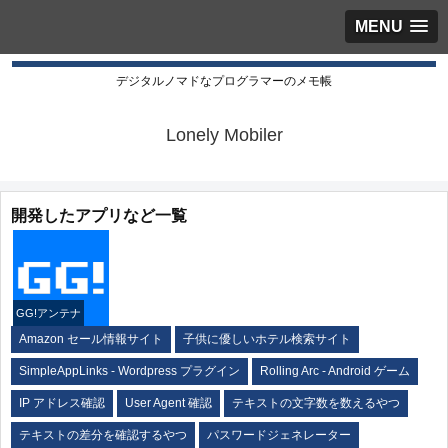
MENU
デジタルノマドなプログラマーのメモ帳
Lonely Mobiler
開発したアプリなど一覧
GG!アンテナ
Amazon セール情報サイト
子供に優しいホテル検索サイト
SimpleAppLinks - Wordpress プラグイン
Rolling Arc - Android ゲーム
IP アドレス確認
User Agent 確認
テキストの文字数を数えるやつ
テキストの差分を確認するやつ
パスワードジェネレーター