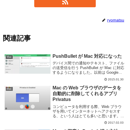
ryomatsu
関連記事
PushBullet が Mac 対応になった
Mac
デバイス間での通知やテキスト、ファイル
の送受信を行う PushBullet が Mac に対応
するようになりました。以前は Google
Chrome や Firefox 等ブラウザの拡張機能
2015.01.30
として動いてたのですが、OS X ネイティ
ブのア...
Mac の Web ブラウザのデータを
Mac
自動的に削除してくれるアプリ
Privatus
コンピュータを利用する際、Web ブラウ
ザを用いてインターネットへアクセスす
る、という人はとても多いと思います。
Web ブラウザはキャッシュや Cookie、履
2017.02.03
歴といったデータをコンピュータ内に保存
し続けています。次回以降 ページを開い