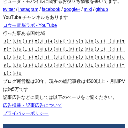
ピュータ・モバイルに関するお役立ち情報を書いてます。
twitter
/
Instagram
/
facebook
/
google+
/
mixi
/
github
YouTube チャンネルもあります
ロウモ電脳ラボ - YouTube
行った事ある国/地域
🇯🇵 🇨🇳 🇭🇰 🇲🇴 🇹🇼 🇰🇷 🇵🇭 🇻🇳 🇱🇦 🇰🇭 🇹🇭 🇲🇲
🇲🇾 🇸🇬 🇮🇩 🇮🇳 🇧🇩 🇳🇵 🇱🇰 🇰🇿 🇰🇬 🇺🇿 🇹🇷 🇵🇹
🇪🇸 🇦🇩 🇫🇷 🇲🇨 🇮🇹 🇸🇮 🇭🇷 🇷🇸 🇧🇦 🇲🇪 🇽🇰 🇲🇰
🇦🇱 🇧🇬 🇬🇷 🇪🇬 🇺🇸 🇲🇽 🇵🇪 🇧🇴 🇨🇱 🇦🇷 🇺🇾 🇵🇾
🇧🇷 🇦🇺
ブログ運営歴は20年、現在の総記事数は4500以上・月間PV
は約5万です
記事広告などに関しては以下のページをご覧ください。
広告掲載・記事広告について
プライバシーポリシー