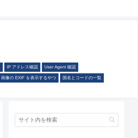
ム
IP アドレス確認
User Agent 確認
画像の EXIF を表示するやつ
国名とコードの一覧