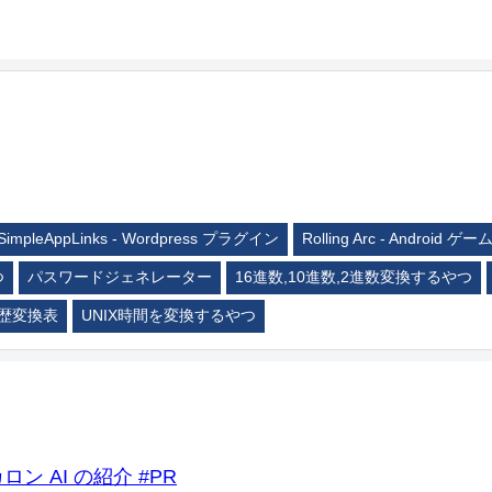
SimpleAppLinks - Wordpress プラグイン
Rolling Arc - Android ゲー
つ
パスワードジェネレーター
16進数,10進数,2進数変換するやつ
歴変換表
UNIX時間を変換するやつ
ロン AI の紹介 #PR