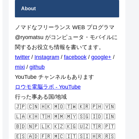
About
ノマドなフリーランス WEB プログラマ
@ryomatsu がコンピュータ・モバイルに
関するお役立ち情報を書いてます。
twitter
/
Instagram
/
facebook
/
google+
/
mixi
/
github
YouTube チャンネルもあります
ロウモ電脳ラボ - YouTube
行った事ある国/地域
🇯🇵 🇨🇳 🇭🇰 🇲🇴 🇹🇼 🇰🇷 🇵🇭 🇻🇳
🇱🇦 🇰🇭 🇹🇭 🇲🇲 🇲🇾 🇸🇬 🇮🇩 🇮🇳
🇧🇩 🇳🇵 🇱🇰 🇰🇿 🇰🇬 🇺🇿 🇹🇷 🇵🇹
🇪🇸 🇦🇩 🇫🇷 🇲🇨 🇮🇹 🇸🇮 🇭🇷 🇷🇸