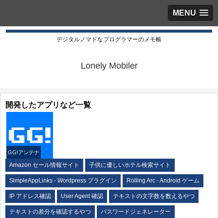
MENU
デジタルノマドなプログラマーのメモ帳
Lonely Mobiler
開発したアプリなど一覧
GG!アンテナ
Amazon セール情報サイト
子供に優しいホテル検索サイト
SimpleAppLinks - Wordpress プラグイン
Rolling Arc - Android ゲーム
IP アドレス確認
User Agent 確認
テキストの文字数を数えるやつ
テキストの差分を確認するやつ
パスワードジェネレーター