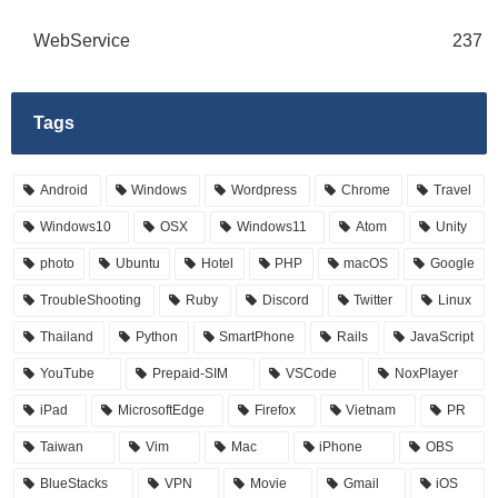
WebService
237
Tags
Android
Windows
Wordpress
Chrome
Travel
Windows10
OSX
Windows11
Atom
Unity
photo
Ubuntu
Hotel
PHP
macOS
Google
TroubleShooting
Ruby
Discord
Twitter
Linux
Thailand
Python
SmartPhone
Rails
JavaScript
YouTube
Prepaid-SIM
VSCode
NoxPlayer
iPad
MicrosoftEdge
Firefox
Vietnam
PR
Taiwan
Vim
Mac
iPhone
OBS
BlueStacks
VPN
Movie
Gmail
iOS