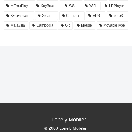
MEmuPlay
KeyBoard
WSL
WiFi
LDPlayer
Kyrgyzstan
Steam
Camera
VPS
zero3
Malaysia
Cambodia
Git
Mouse
MovableType
Lonely Mobiler
© 2003 Lonely Mobiler.