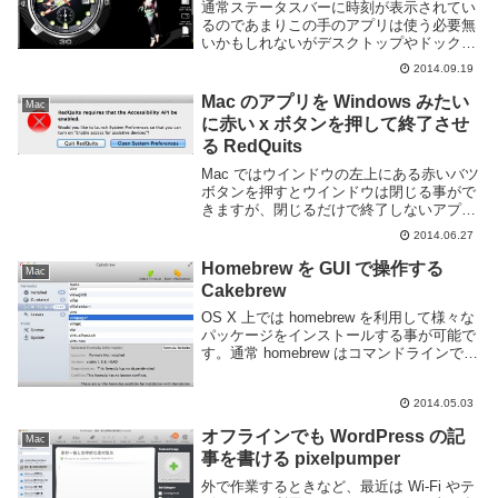
通常ステータスバーに時刻が表示されてい
るのであまりこの手のアプリは使う必要無
いかもしれないがデスクトップやドック上
に時計を表示するアプリがある事を知った
2014.09.19
のでメモ。ただアナログ時計を表示するだ
けならダッシュボードでもいいんだけど、
Mac のアプリを Windows みたい
Mac
このアプリは...
に赤い x ボタンを押して終了させ
る RedQuits
Mac ではウインドウの左上にある赤いバツ
ボタンを押すとウインドウは閉じる事がで
きますが、閉じるだけで終了しないアプリ
ケーションが多いです。なので、Windows
2014.06.27
のノリでもう不要だからとバツボタンを押
しても command + tab の...
Homebrew を GUI で操作する
Mac
Cakebrew
OS X 上では homebrew を利用して様々な
パッケージをインストールする事が可能で
す。通常 homebrew はコマンドラインで操
作する事が前提ですが、これを GUI で扱
う事ができる Cakebrew というソフトウェ
2014.05.03
アが出ました...
オフラインでも WordPress の記
Mac
事を書ける pixelpumper
外で作業するときなど、最近は Wi-Fi やテ