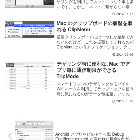
ザリングを利用してネットにつなぐ事も多
いです。しかし、ネットに繋がらない場所
に行く時や集中する時にわざとネットを切
2014.05.17
断する事もあります。そんな状態でもスタ
ンドアロンで動くアプリがあれば楽にブロ
Mac のクリップボードの履歴を取
Mac
グを...
れる ClipMenu
通常クリップボードには一つしか格納でき
ないのだけど、これを拡張してくれるのが
ClipMenu というアプリケーション。クリ
ップボードだけではなく、スニペットも利
2014.05.06
用できるし、クリップボード上にあるテキ
ストを編集して貼り付けとかもできて便利
テザリング時に便利な, Mac でア
Mac
そ...
プリ毎に通信制限ができる
TripMode
スマートフォンのテザリングやモバイル
Wifi ルータを利用してラップトップを使う
時に気になるのがデータ転送量。いつのま
にかバックグラウンドで大量に通信して今
2015.05.15
月の残り残量が無いという事もある。私は
今月入ってすぐ OS X のアップデートに
よ...
Android アプリをビルドする際 Debug
Certificate expired と言われた場合の対処