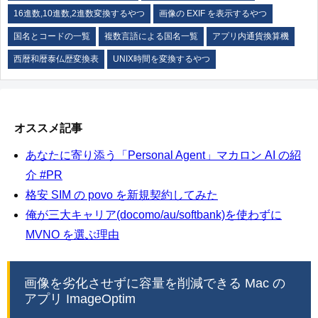
16進数,10進数,2進数変換するやつ
画像の EXIF を表示するやつ
国名とコードの一覧
複数言語による国名一覧
アプリ内通貨換算機
西暦和暦泰仏歴変換表
UNIX時間を変換するやつ
オススメ記事
あなたに寄り添う「Personal Agent」マカロン AI の紹
介 #PR
格安 SIM の povo を新規契約してみた
俺が三大キャリア(docomo/au/softbank)を使わずに
MVNO を選ぶ理由
画像を劣化させずに容量を削減できる Mac の
アプリ ImageOptim