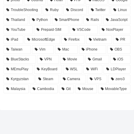
photo
Ubuntu
Hotel
PHP
macOS
Google
TroubleShooting
Ruby
Discord
Twitter
Linux
Thailand
Python
SmartPhone
Rails
JavaScript
YouTube
Prepaid-SIM
VSCode
NoxPlayer
iPad
MicrosoftEdge
Firefox
Vietnam
PR
Taiwan
Vim
Mac
iPhone
OBS
BlueStacks
VPN
Movie
Gmail
iOS
MEmuPlay
KeyBoard
WSL
WiFi
LDPlayer
Kyrgyzstan
Steam
Camera
VPS
zero3
Malaysia
Cambodia
Git
Mouse
MovableType