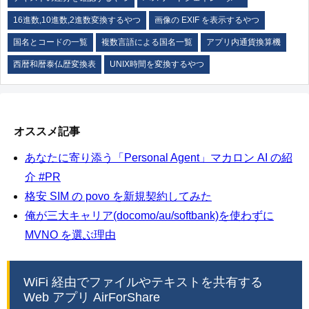
16進数,10進数,2進数変換するやつ
画像の EXIF を表示するやつ
国名とコードの一覧
複数言語による国名一覧
アプリ内通貨換算機
西暦和暦泰仏歴変換表
UNIX時間を変換するやつ
オススメ記事
あなたに寄り添う「Personal Agent」マカロン AI の紹
介 #PR
格安 SIM の povo を新規契約してみた
俺が三大キャリア(docomo/au/softbank)を使わずに
MVNO を選ぶ理由
WiFi 経由でファイルやテキストを共有する
Web アプリ AirForShare