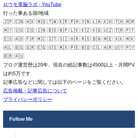
ロウモ電脳ラボ - YouTube
行った事ある国/地域
🇯🇵 🇨🇳 🇭🇰 🇲🇴 🇹🇼 🇰🇷 🇵🇭 🇻🇳 🇱🇦 🇰🇭 🇹🇭 🇲🇲
🇲🇾 🇸🇬 🇮🇩 🇮🇳 🇧🇩 🇳🇵 🇱🇰 🇰🇿 🇰🇬 🇺🇿 🇹🇷 🇵🇹
🇪🇸 🇦🇩 🇫🇷 🇲🇨 🇮🇹 🇸🇮 🇭🇷 🇷🇸 🇧🇦 🇲🇪 🇽🇰 🇲🇰
🇦🇱 🇧🇬 🇬🇷 🇪🇬 🇺🇸 🇲🇽 🇵🇪 🇧🇴 🇨🇱 🇦🇷 🇺🇾 🇵🇾
🇧🇷 🇦🇺
ブログ運営歴は20年、現在の総記事数は4500以上・月間PV
は約5万です
記事広告などに関しては以下のページをご覧ください。
広告掲載・記事広告について
プライバシーポリシー
Follow Me