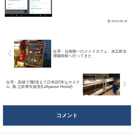
るだけで後は待っているだけでダウンロー
ドフォルダにファイルが保存されるためお
手軽だ。...
2019.08.29
台湾・台南唯一のメイドカフェ、末広町女
僕咖啡館へ行ってきた
台湾・高雄で3駅使えて日本語OKなホステ
ル, 風.之鈴青年旅舍(Luftpause Hostel)
コメント