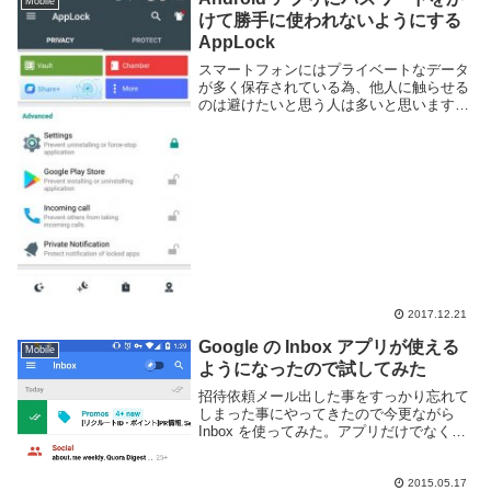
Mobile
けて勝手に使われないようにする
AppLock
スマートフォンにはプライベートなデータ
が多く保存されている為、他人に触らせる
のは避けたいと思う人は多いと思います。
しかし、ちょっとの間だけ貸す必要があっ
たり、目を離したすきに勝手に触られる、
寝ている間に指紋認証のロックを勝手に外
す、といった...
2017.12.21
Google の Inbox アプリが使える
Mobile
ようになったので試してみた
招待依頼メール出した事をすっかり忘れて
しまった事にやってきたので今更ながら
Inbox を使ってみた。アプリだけでなく、
Web ブラウザからも以下よりアクセスが
可能。従来の GMail や他のメールアプリと
くらべて以下の様な特徴があります。...
2015.05.17