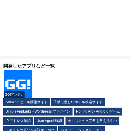
開発したアプリなど一覧
GG!アンテナ
Amazon セール情報サイト
子供に優しいホテル検索サイト
SimpleAppLinks - Wordpress プラグイン
Rolling Arc - Android ゲーム
IP アドレス確認
User Agent 確認
テキストの文字数を数えるやつ
テキストの差分を確認するやつ
パスワードジェネレーター