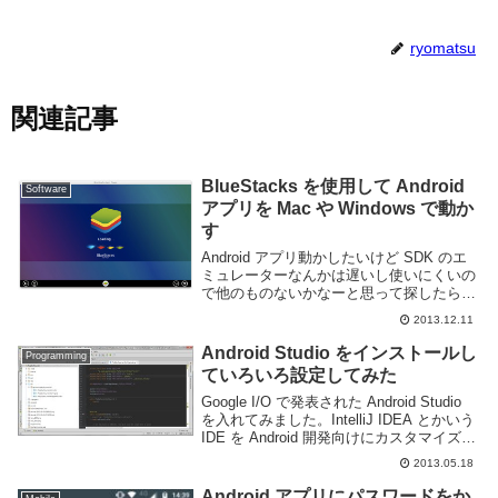
ryomatsu
関連記事
BlueStacks を使用して Android
Software
アプリを Mac や Windows で動か
す
Android アプリ動かしたいけど SDK のエ
ミュレーターなんかは遅いし使いにくいの
で他のものないかなーと思って探したらや
っぱりあったのでメモ。BlueStacks とい
2013.12.11
う Android アプリを Mac や Windows 上で
動か...
Android Studio をインストールし
Programming
ていろいろ設定してみた
Google I/O で発表された Android Studio
を入れてみました。IntelliJ IDEA とかいう
IDE を Android 開発向けにカスタマイズし
た感じなんでしょーか。今までは Eclipse
2013.05.18
にプラグインをいれ...
Android アプリにパスワードをか