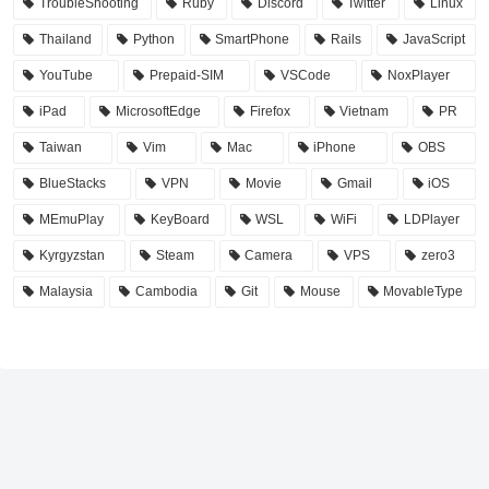
TroubleShooting
Ruby
Discord
Twitter
Linux
Thailand
Python
SmartPhone
Rails
JavaScript
YouTube
Prepaid-SIM
VSCode
NoxPlayer
iPad
MicrosoftEdge
Firefox
Vietnam
PR
Taiwan
Vim
Mac
iPhone
OBS
BlueStacks
VPN
Movie
Gmail
iOS
MEmuPlay
KeyBoard
WSL
WiFi
LDPlayer
Kyrgyzstan
Steam
Camera
VPS
zero3
Malaysia
Cambodia
Git
Mouse
MovableType