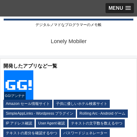
MENU
デジタルノマドなプログラマーのメモ帳
Lonely Mobiler
開発したアプリなど一覧
GG!アンテナ
Amazon セール情報サイト
子供に優しいホテル検索サイト
SimpleAppLinks - Wordpress プラグイン
Rolling Arc - Android ゲーム
IP アドレス確認
User Agent 確認
テキストの文字数を数えるやつ
テキストの差分を確認するやつ
パスワードジェネレーター