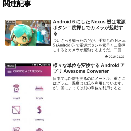
関連記事
Android 6 にした Nexus 機は電源
Mobile
ボタン二度押しでカメラが起動す
る
ついさっき知ったのだが、手持ちの Nexus
5 (Android 6) で電源ボタンを素早く二度押
しするとカメラが起動するようだ。二度押
し後バイブが鳴りカメラが起動する。一度
2016.01.27
電源ボタンを押したタイミングでロック状
態に入るので、右上に鍵マー...
様々な単位を変換する Android ア
Mobile
プリ Awesome Converter
日本では距離を測るのにメートル、重さに
はグラム、温度はセ氏を利用しています。
が、国によっては別の単位を利用するとこ
ろもあり、そういった国へ渡航したりその
国で書かれた文章を読む際には都度変換が
必要となります。Awesome Converter...