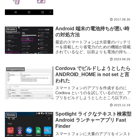
2017.08.30
Android 端末の電池持ちが悪い時
Mobile
の対処方法
最近のスマートフォンは大容量のバッテリ
ーを搭載したり省電力のための機能が搭載
されているなど、以前よりも電池の持ちが
良くなっていると思う。しかし、それでも
2023.08.29
ゲームや動画などで使い続けていると夜ま
で持たなかったり、スマホを長期間使って
Cordova でビルドしようとしたら
Programming
いるとバッテ...
ANDROID_HOME is not set と言
われた
スマートフォンのアプリを作成するのに
Cordova というのを試しているのだが、ア
プリをビルドしようとしたところ以下のよ
うなエラーが出た。正確なエラーメッセー
2015.12.19
ジはコマンドプロンプトが流れてしまった
ので不明だが、ぐぐって見た感じ多分上記
Spotlight ライクなテキスト検索型
Mobile
のよ...
Android ランチャーアプリ Fast
Finder
スマートフォンに大量のアプリをインスト