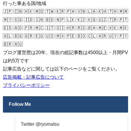
行った事ある国/地域
🇯🇵 🇨🇳 🇭🇰 🇲🇴 🇹🇼 🇰🇷 🇵🇭 🇻🇳 🇱🇦 🇰🇭 🇹🇭 🇲🇲
🇲🇾 🇸🇬 🇮🇩 🇮🇳 🇧🇩 🇳🇵 🇱🇰 🇰🇿 🇰🇬 🇺🇿 🇹🇷 🇵🇹
🇪🇸 🇦🇩 🇫🇷 🇲🇨 🇮🇹 🇸🇮 🇭🇷 🇷🇸 🇧🇦 🇲🇪 🇽🇰 🇲🇰
🇦🇱 🇧🇬 🇬🇷 🇪🇬 🇺🇸 🇲🇽 🇵🇪 🇧🇴 🇨🇱 🇦🇷 🇺🇾 🇵🇾
🇧🇷 🇦🇺
ブログ運営歴は20年、現在の総記事数は4500以上・月間PV
は約5万です
記事広告などに関しては以下のページをご覧ください。
広告掲載・記事広告について
プライバシーポリシー
Follow Me
Twitter @ryomatsu