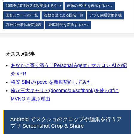
16進数,10進数,2進数変換するやつ
画像の EXIF を表示するやつ
国名とコードの一覧
複数言語による国名一覧
アプリ内通貨換算機
西暦和暦泰仏歴変換表
UNIX時間を変換するやつ
オススメ記事
あなたに寄り添う「Personal Agent」マカロン AI の紹
介 #PR
格安 SIM の povo を新規契約してみた
俺が三大キャリア(docomo/au/softbank)を使わずに
MVNO を選ぶ理由
Android でスクショのクロップや編集を行うア
プリ Screenshot Crop & Share