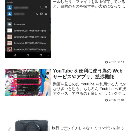
ールしたり、ファイルを沢山保存している
と、目的のものを探す事が大変になってき
ます。通常スマートフォンには検索機能は
備わっていますが、簡易なものであまり機
能的には優れていないように見えます。
Android...
2017.08.11
YouTube を便利に使う為の Web
WebService
サービスやアプリ、拡張機能
動画を見るのに Youtube を利用する人はか
なり多いと思う。もちろん Youtube へ直接
アクセスして見るのも良いが、バックグラ
ウンドで再生したい、一つの曲を繰り返し
2016.02.01
再生し続けたい、など動画を見る目的によ
ってはアプリや Web サービ...
旅行にデジイチじゃなくてコンデジを持っ