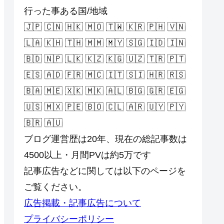
行った事ある国/地域
🇯🇵 🇨🇳 🇭🇰 🇲🇴 🇹🇼 🇰🇷 🇵🇭 🇻🇳
🇱🇦 🇰🇭 🇹🇭 🇲🇲 🇲🇾 🇸🇬 🇮🇩 🇮🇳
🇧🇩 🇳🇵 🇱🇰 🇰🇿 🇰🇬 🇺🇿 🇹🇷 🇵🇹
🇪🇸 🇦🇩 🇫🇷 🇲🇨 🇮🇹 🇸🇮 🇭🇷 🇷🇸
🇧🇦 🇲🇪 🇽🇰 🇲🇰 🇦🇱 🇧🇬 🇬🇷 🇪🇬
🇺🇸 🇲🇽 🇵🇪 🇧🇴 🇨🇱 🇦🇷 🇺🇾 🇵🇾
🇧🇷 🇦🇺
ブログ運営歴は20年、現在の総記事数は
4500以上・月間PVは約5万です
記事広告などに関しては以下のページを
ご覧ください。
広告掲載・記事広告について
プライバシーポリシー