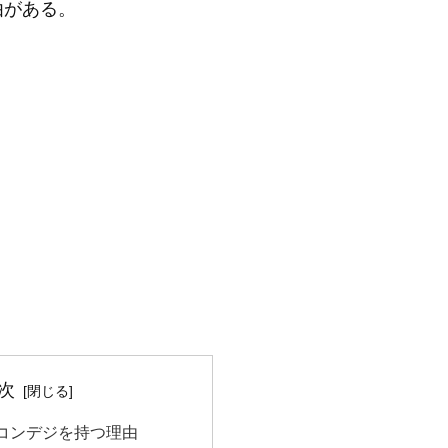
由がある。
次
コンデジを持つ理由