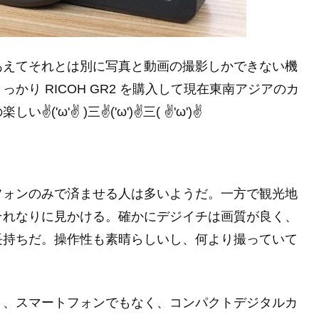
あえてそれとは別に写真と動画の撮影しかできない機
り RICOH GR2 を購入して現在東南アジアのカ
ω'✌ )三✌('ω')✌三( ✌'ω')✌
フォンのみで済ませる人は多いようだ。一方で観光地
それなりに見かける。確かにデジイチは画質が良く、
長持ちだ。操作性も素晴らしいし、何より撮っていて
く、スマートフォンでもなく、コンパクトデジタルカ