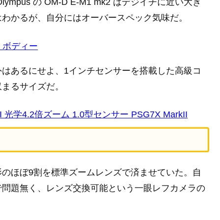
us の OM-D E-M1 mk2 はデジイチに近い大き
はわかるが、自分にはオーバースペック気味だ。
II ボディー
外はあるにせよ、1インチセンサーを搭載した高級コ
収まるサイズだ。
II 光学4.2倍ズーム 1.0型センサー PSG7X MarkII
影のほぼ9割を標準ズームレンズで済ませていた。自
で問題無く、レンズ交換可能という一眼レフカメラの