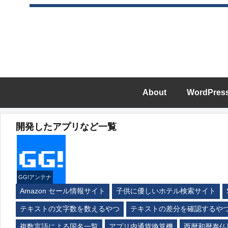
About
WordPres
開発したアプリなど一覧
GG!アンテナ
Amazon セール情報サイト
子供に優しいホテル検索サイト
テキストの文字数を数えるやつ
テキストの差分を確認するや
複数言語による国名一覧
アプリ内通貨換算機
西暦和暦泰仏