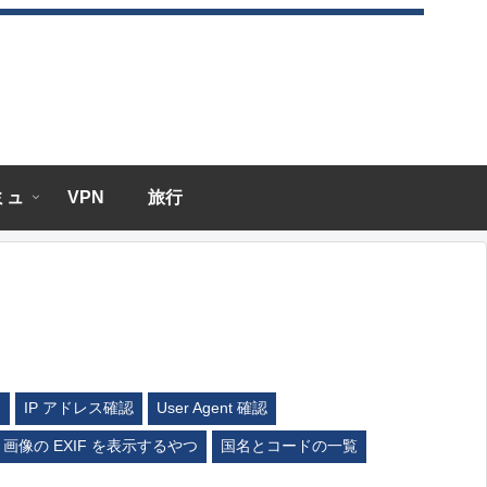
エミュ
VPN
旅行
ム
IP アドレス確認
User Agent 確認
画像の EXIF を表示するやつ
国名とコードの一覧