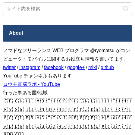
About
ノマドなフリーランス WEB プログラマ @ryomatsu がコン
ピュータ・モバイルに関するお役立ち情報を書いてます。
twitter
/
Instagram
/
facebook
/
google+
/
mixi
/
github
YouTube チャンネルもあります
ロウモ電脳ラボ - YouTube
行った事ある国/地域
🇯🇵 🇨🇳 🇭🇰 🇲🇴 🇹🇼 🇰🇷 🇵🇭 🇻🇳 🇱🇦 🇰🇭 🇹🇭 🇲🇲
🇲🇾 🇸🇬 🇮🇩 🇮🇳 🇧🇩 🇳🇵 🇱🇰 🇰🇿 🇰🇬 🇺🇿 🇹🇷 🇵🇹
🇪🇸 🇦🇩 🇫🇷 🇲🇨 🇮🇹 🇸🇮 🇭🇷 🇷🇸 🇧🇦 🇲🇪 🇽🇰 🇲🇰
🇦🇱 🇧🇬 🇬🇷 🇪🇬 🇺🇸 🇲🇽 🇵🇪 🇧🇴 🇨🇱 🇦🇷 🇺🇾 🇵🇾
🇧🇷 🇦🇺