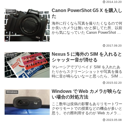
62000円だったのだが下取りがあると1...
2014.10.20
Canon PowerShot G5 X を購入し
Gadget
た
海外に行くなら写真を撮りたくなるので何
か良いカメラは無いかと探してた所、以前
から気になっていた Canon PowerShot G5
X の値段が結構下がっている事に気づいた
ので購入した。値段が下がってると言って
も、もう2年近く前のカメラな...
2017.09.20
Nexus 5 に海外の SIM を入れると
Mobile
シャッター音が消せる
マレーシアでプリペイド SIM を入れたあ
たりからスクリーンショットや写真を撮る
時に音が鳴らないなーと思ったら、SIM に
よって音を出すか否かを制御しているよう
2015.02.20
だった。もちろん本体の音量を調節すれば
ちゃんと音が鳴るが、自分は常にマナーモ
Windows で Web カメラが映らな
Windows
ード...
い場合の対処方法
ここ数年は疫病の影響もありリモートワー
クやリモートでの授業などの機会が多いと
思う。その際利用するのが Web カメラ
だ。カメラを利用すれば遠隔地でも顔を見
2023.05.08
ながら会話することができるのだが、偶に
カメラが映らない不具合に遭遇することが