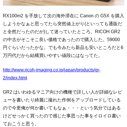
RX100m2 を手放して次の海外滞在に Canon の G5X を購入
しようかなぁと思ってたら突然値上がり(といっても通販だ
と全然だったのだが)して迷っていたところ、RICOH GR2
の中古がそこそこ良い価格であったので購入した。59000
円ぐらいだったかな。でも今みたら新品も安いところだと6
万円代だから結構買いやすい値段にはなってた。
http://www.ricoh-imaging.co.jp/japan/products/gr-
2/index.html
GR2 はいわゆるマニア向けの機種で詳しい人が詳細なレビ
ューを書いたり綺麗に撮れた作例をアップロードしている
ので今更俺が何か書いてもなぁ・・・という気分ではある
けどせっかく買ったので感じた事思った事をイロイロ書い
ておこうと思う。