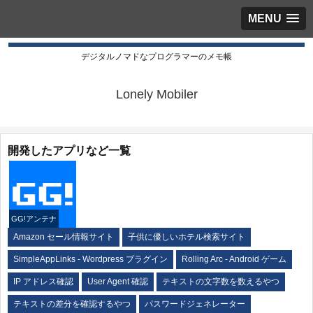
MENU
デジタルノマドなプログラマーのメモ帳
Lonely Mobiler
開発したアプリなど一覧
GG!アンテナ
Amazon セール情報サイト
子供に優しいホテル検索サイト
SimpleAppLinks - Wordpress プラグイン
Rolling Arc - Android ゲーム
IP アドレス確認
User Agent 確認
テキストの文字数を数えるやつ
テキストの差分を確認するやつ
パスワードジェネレーター