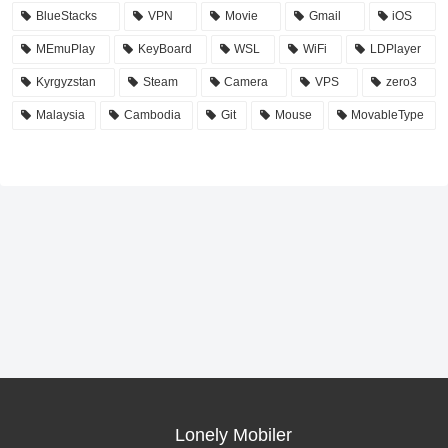
BlueStacks
VPN
Movie
Gmail
iOS
MEmuPlay
KeyBoard
WSL
WiFi
LDPlayer
Kyrgyzstan
Steam
Camera
VPS
zero3
Malaysia
Cambodia
Git
Mouse
MovableType
Lonely Mobiler