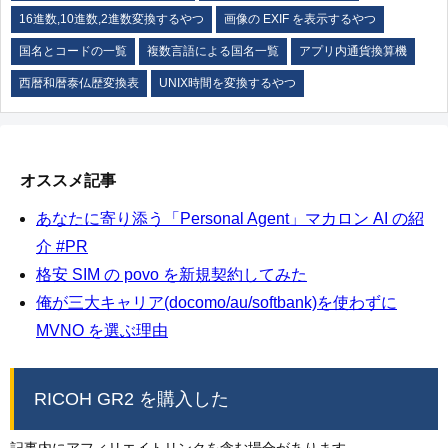
16進数,10進数,2進数変換するやつ
画像の EXIF を表示するやつ
国名とコードの一覧
複数言語による国名一覧
アプリ内通貨換算機
西暦和暦泰仏歴変換表
UNIX時間を変換するやつ
オススメ記事
あなたに寄り添う「Personal Agent」マカロン AI の紹
介 #PR
格安 SIM の povo を新規契約してみた
俺が三大キャリア(docomo/au/softbank)を使わずに
MVNO を選ぶ理由
RICOH GR2 を購入した
記事内にアフィリエイトリンクを含む場合があります