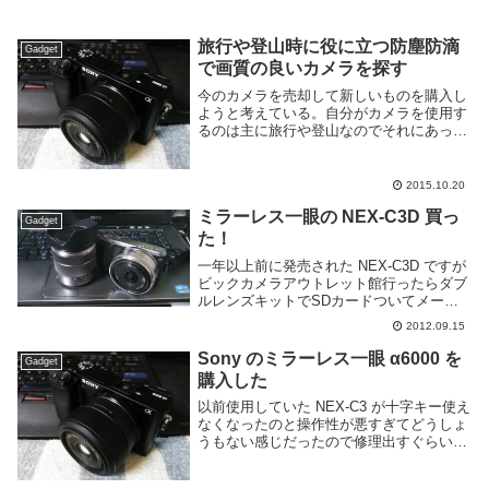
旅行や登山時に役に立つ防塵防滴
Gadget
で画質の良いカメラを探す
今のカメラを売却して新しいものを購入し
ようと考えている。自分がカメラを使用す
るのは主に旅行や登山なのでそれにあった
ものが欲しい。となるとあまり重くなくて
頑丈で雨が降ったり土埃が舞うような環境
でも問題なく使えるものが良い。自分もレ
2015.10.20
ンズを一つ富...
ミラーレス一眼の NEX-C3D 買っ
Gadget
た！
一年以上前に発売された NEX-C3D ですが
ビックカメラアウトレット館行ったらダブ
ルレンズキットでSDカードついてメーカ
ー保証もちゃんと1年あって 32800円だと
2012.09.15
いうので手持ちのポイント全部つぎ込んで
およそ25000円で買いました。ミ...
Sony のミラーレス一眼 α6000 を
Gadget
購入した
以前使用していた NEX-C3 が十字キー使え
なくなったのと操作性が悪すぎてどうしょ
うもない感じだったので修理出すぐらいな
ら・・・ということで新しく α6000 を購
入した。カメラのキタムラで本体のみ