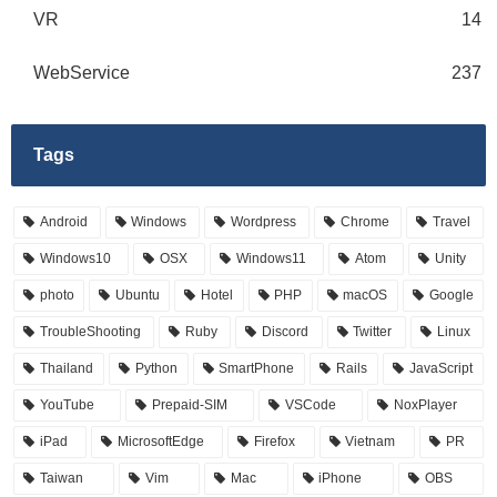
VR
14
WebService
237
Tags
Android
Windows
Wordpress
Chrome
Travel
Windows10
OSX
Windows11
Atom
Unity
photo
Ubuntu
Hotel
PHP
macOS
Google
TroubleShooting
Ruby
Discord
Twitter
Linux
Thailand
Python
SmartPhone
Rails
JavaScript
YouTube
Prepaid-SIM
VSCode
NoxPlayer
iPad
MicrosoftEdge
Firefox
Vietnam
PR
Taiwan
Vim
Mac
iPhone
OBS