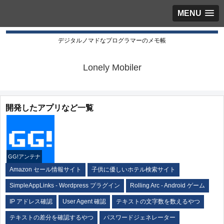
MENU
デジタルノマドなプログラマーのメモ帳
Lonely Mobiler
開発したアプリなど一覧
GG!アンテナ
Amazon セール情報サイト
子供に優しいホテル検索サイト
SimpleAppLinks - Wordpress プラグイン
Rolling Arc - Android ゲーム
IP アドレス確認
User Agent 確認
テキストの文字数を数えるやつ
テキストの差分を確認するやつ
パスワードジェネレーター