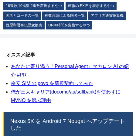
16進数,10進数,2進数変換するやつ
画像の EXIF を表示するやつ
国名とコードの一覧
複数言語による国名一覧
アプリ内通貨換算機
西暦和暦泰仏歴変換表
UNIX時間を変換するやつ
オススメ記事
あなたに寄り添う「Personal Agent」マカロン AI の紹
介 #PR
格安 SIM の povo を新規契約してみた
俺が三大キャリア(docomo/au/softbank)を使わずに
MVNO を選ぶ理由
Nexus 5X を Android 7 Nougat へアップデート
した