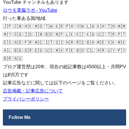
YouTube チャンネルもあります
ロウモ電脳ラボ - YouTube
行った事ある国/地域
🇯🇵 🇨🇳 🇭🇰 🇲🇴 🇹🇼 🇰🇷 🇵🇭 🇻🇳 🇱🇦 🇰🇭 🇹🇭 🇲🇲
🇲🇾 🇸🇬 🇮🇩 🇮🇳 🇧🇩 🇳🇵 🇱🇰 🇰🇿 🇰🇬 🇺🇿 🇹🇷 🇵🇹
🇪🇸 🇦🇩 🇫🇷 🇲🇨 🇮🇹 🇸🇮 🇭🇷 🇷🇸 🇧🇦 🇲🇪 🇽🇰 🇲🇰
🇦🇱 🇧🇬 🇬🇷 🇪🇬 🇺🇸 🇲🇽 🇵🇪 🇧🇴 🇨🇱 🇦🇷 🇺🇾 🇵🇾
🇧🇷 🇦🇺
ブログ運営歴は20年、現在の総記事数は4500以上・月間PV
は約5万です
記事広告などに関しては以下のページをご覧ください。
広告掲載・記事広告について
プライバシーポリシー
Follow Me