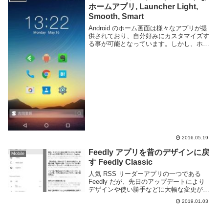
ホームアプリ, Launcher Light,
Smooth, Smart
Android のホーム画面は様々なアプリが提
供されており、自分好みにカスタマイズす
る事が可能となっています。しかし、ホー
ム画面に設定できる項目はウィジェットや
壁紙、ホーム画面自体の設定でカラムの数
やアニメーションの方式、ジェスチャーの
挙動...
2016.05.19
Feedly アプリを昔のデザインに戻
Mobile
す Feedly Classic
人気 RSS リーダーアプリの一つである
Feedly だが、先日のアップデートにより
デザインや使い勝手などに大幅な変更があ
った。アップデートによりスクロールの挙
2019.01.03
動がまともになり非常に使いやすくなった
のだが、アップデートを好まない人も一定