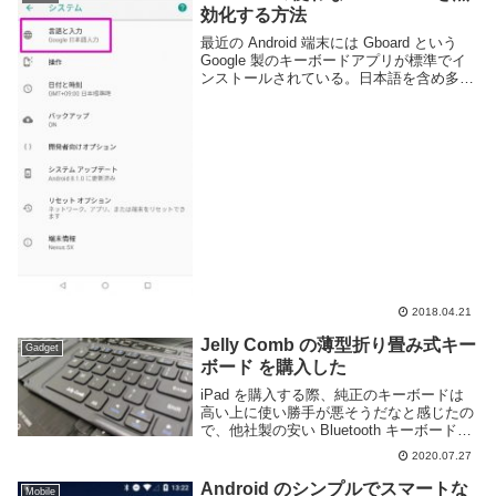
合が出て押す...
効化する方法
最近の Android 端末には Gboard という
Google 製のキーボードアプリが標準でイ
ンストールされている。日本語を含め多数
の言語に対応しており翻訳や検索など様々
な機能もあり便利なアプリだが、 ATOK
や POBox のよう...
2018.04.21
Jelly Comb の薄型折り畳み式キー
Gadget
ボード を購入した
iPad を購入する際、純正のキーボードは
高い上に使い勝手が悪そうだなと感じたの
で、他社製の安い Bluetooth キーボードを
購入する事にした。選んだのは Jelly
2020.07.27
Comb というメーカーの Ultrathin Foldable
K...
Android のシンプルでスマートな
Mobile