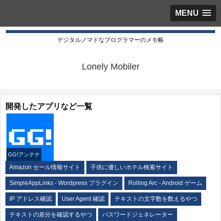
MENU
デジタルノマドなプログラマーのメモ帳
Lonely Mobiler
開発したアプリなど一覧
GG!アンテナ
Amazon セール情報サイト
子供に優しいホテル検索サイト
SimpleAppLinks - Wordpress プラグイン
Rolling Arc - Android ゲーム
IP アドレス確認
User Agent 確認
テキストの文字数を数えるやつ
テキストの差分を確認するやつ
パスワードジェネレーター