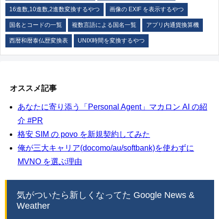
16進数,10進数,2進数変換するやつ
画像の EXIF を表示するやつ
国名とコードの一覧
複数言語による国名一覧
アプリ内通貨換算機
西暦和暦泰仏歴変換表
UNIX時間を変換するやつ
オススメ記事
あなたに寄り添う「Personal Agent」マカロン AI の紹
介 #PR
格安 SIM の povo を新規契約してみた
俺が三大キャリア(docomo/au/softbank)を使わずに
MVNO を選ぶ理由
気がついたら新しくなってた Google News &
Weather