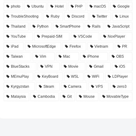
photo
Ubuntu
Hotel
PHP
macOS
Google
TroubleShooting
Ruby
Discord
Twitter
Linux
Thailand
Python
SmartPhone
Rails
JavaScript
YouTube
Prepaid-SIM
VSCode
NoxPlayer
iPad
MicrosoftEdge
Firefox
Vietnam
PR
Taiwan
Vim
Mac
iPhone
OBS
BlueStacks
VPN
Movie
Gmail
iOS
MEmuPlay
KeyBoard
WSL
WiFi
LDPlayer
Kyrgyzstan
Steam
Camera
VPS
zero3
Malaysia
Cambodia
Git
Mouse
MovableType