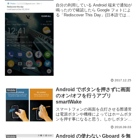
自分の利用している Android 端末で通知が
鳴ったので確認したら Google フォトによ
る「Rediscover This Day」(日本語では
「この日の思い出」)などという大変どう
でも良い通知であった。過去数年前かの今
日に何を撮った...
2017.12.25
Android でボタンを押さずに画面
Mobile
のオン/オフを行うアプリ
smartWake
スマートフォンの画面を点灯させる際通常
は電源ボタンや機種によってはホームボタ
ンを押す事になると思う。しかしボタンの
場所によっては押しにくい事もあるし、物
2016.09.03
理ボタンは故障すると厄介なパーツでもあ
る。実際に自分の端末も電源ボタンに不具
Android の使わない Gboard を無
Mobile