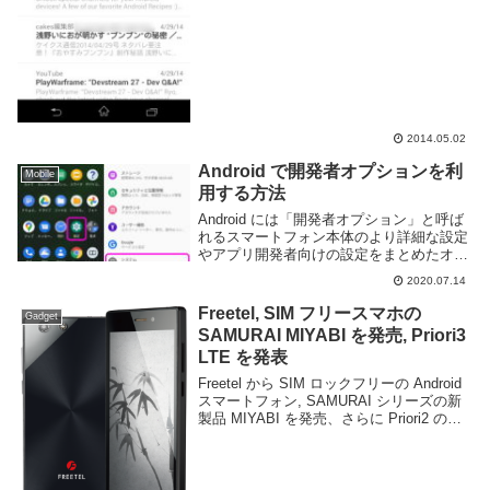
2014.05.02
Android で開発者オプションを利
Mobile
用する方法
Android には「開発者オプション」と呼ば
れるスマートフォン本体のより詳細な設定
やアプリ開発者向けの設定をまとめたオプ
ション画面が存在する。しかし、セキュリ
2020.07.14
ティ的な問題や誤操作による不具合発生な
どを防ぐためか、初期設定では隠された機
Freetel, SIM フリースマホの
Gadget
能と...
SAMURAI MIYABI を発売, Priori3
LTE を発表
Freetel から SIM ロックフリーの Android
スマートフォン, SAMURAI シリーズの新
製品 MIYABI を発売、さらに Priori2 の後
継となる Priori3 LTE を近日発売予定と発
表した。MIYABI は...