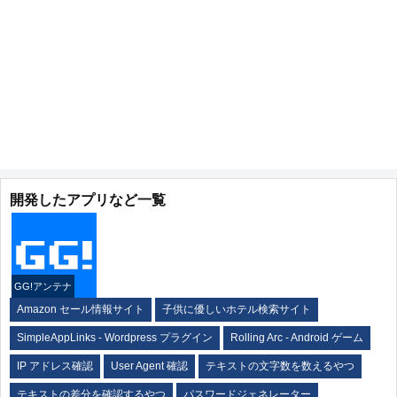
開発したアプリなど一覧
GG!アンテナ
Amazon セール情報サイト
子供に優しいホテル検索サイト
SimpleAppLinks - Wordpress プラグイン
Rolling Arc - Android ゲーム
IP アドレス確認
User Agent 確認
テキストの文字数を数えるやつ
テキストの差分を確認するやつ
パスワードジェネレーター