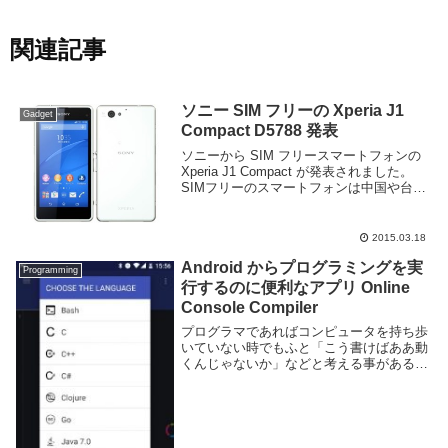
関連記事
ソニー SIM フリーの Xperia J1
Gadget
Compact D5788 発表
ソニーから SIM フリースマートフォンの
Xperia J1 Compact が発表されました。
SIMフリーのスマートフォンは中国や台湾
のメーカーが多い中珍しく日本のメーカー
から出てきました。ソニーらしくカメラの
性能はコンデジ並、IPX5...
2015.03.18
Android からプログラミングを実
Programming
行するのに便利なアプリ Online
Console Compiler
プログラマであればコンピュータを持ち歩
いていない時でもふと「こう書けばああ動
くんじゃないか」などと考える事があると
思う。しかしプログラムを実行する環境が
手元になければ家に帰るなどしなければな
らない。スマートフォンであればアプリを
入れる事でい...