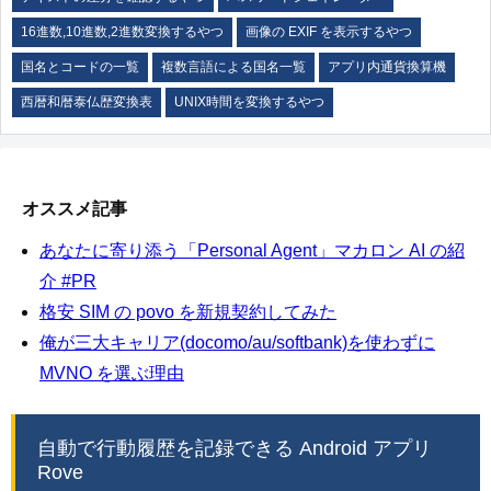
16進数,10進数,2進数変換するやつ
画像の EXIF を表示するやつ
国名とコードの一覧
複数言語による国名一覧
アプリ内通貨換算機
西暦和暦泰仏歴変換表
UNIX時間を変換するやつ
オススメ記事
あなたに寄り添う「Personal Agent」マカロン AI の紹
介 #PR
格安 SIM の povo を新規契約してみた
俺が三大キャリア(docomo/au/softbank)を使わずに
MVNO を選ぶ理由
自動で行動履歴を記録できる Android アプリ
Rove