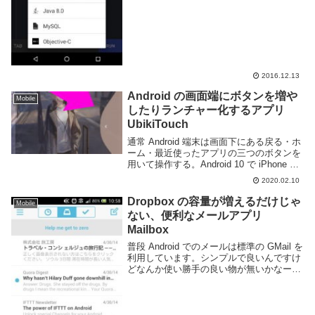
2016.12.13
Android の画面端にボタンを増や
Mobile
したりランチャー化するアプリ
UbikiTouch
通常 Android 端末は画面下にある戻る・ホ
ーム・最近使ったアプリの三つのボタンを
用いて操作する。Android 10 で iPhone の
ような UI に変更されたが、基本的には画
2020.02.10
面下部を用いる事となる。より Android 端
末を効...
Dropbox の容量が増えるだけじゃ
Mobile
ない、便利なメールアプリ
Mailbox
普段 Android でのメールは標準の GMail を
利用しています。シンプルで良いんですけ
どなんか使い勝手の良い物が無いかなーと
思ってたら Dropbox が出してる Mailbox
が便利そうだったので使ってみた。
Mailbox - ...