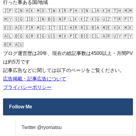
行った事ある国/地域
🇯🇵 🇨🇳 🇭🇰 🇲🇴 🇹🇼 🇰🇷 🇵🇭 🇻🇳 🇱🇦 🇰🇭 🇹🇭 🇲🇲
🇲🇾 🇸🇬 🇮🇩 🇮🇳 🇧🇩 🇳🇵 🇱🇰 🇰🇿 🇰🇬 🇺🇿 🇹🇷 🇵🇹
🇪🇸 🇦🇩 🇫🇷 🇲🇨 🇮🇹 🇸🇮 🇭🇷 🇷🇸 🇧🇦 🇲🇪 🇽🇰 🇲🇰
🇦🇱 🇧🇬 🇬🇷 🇪🇬 🇺🇸 🇲🇽 🇵🇪 🇧🇴 🇨🇱 🇦🇷 🇺🇾 🇵🇾
🇧🇷 🇦🇺
ブログ運営歴は20年、現在の総記事数は4500以上・月間PV
は約5万です
記事広告などに関しては以下のページをご覧ください。
広告掲載・記事広告について
プライバシーポリシー
Follow Me
Twitter @ryomatsu