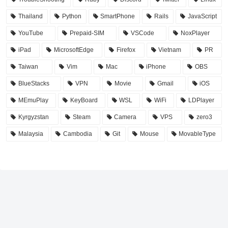
Thailand
Python
SmartPhone
Rails
JavaScript
YouTube
Prepaid-SIM
VSCode
NoxPlayer
iPad
MicrosoftEdge
Firefox
Vietnam
PR
Taiwan
Vim
Mac
iPhone
OBS
BlueStacks
VPN
Movie
Gmail
iOS
MEmuPlay
KeyBoard
WSL
WiFi
LDPlayer
Kyrgyzstan
Steam
Camera
VPS
zero3
Malaysia
Cambodia
Git
Mouse
MovableType