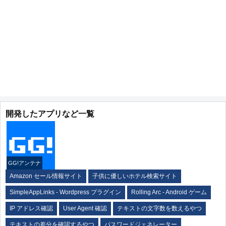
開発したアプリなど一覧
GG!アンテナ
Amazon セール情報サイト
子供に優しいホテル検索サイト
SimpleAppLinks - Wordpress プラグイン
Rolling Arc - Android ゲーム
IP アドレス確認
User Agent 確認
テキストの文字数を数えるやつ
テキストの差分を確認するやつ
パスワードジェネレーター