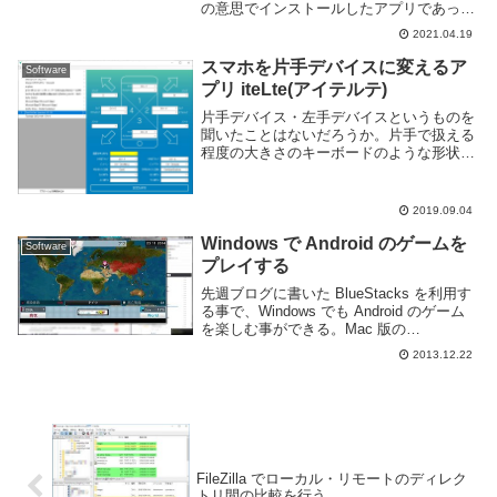
の意思でインストールしたアプリであって
も、意図しないタイミングで勝手に位置情
2021.04.19
報やカメラ・マイクなどを起動して自由に
データを取得していいというわけではな
スマホを片手デバイスに変えるア
Software
い。Andro...
プリ iteLte(アイテルテ)
片手デバイス・左手デバイスというものを
聞いたことはないだろうか。片手で扱える
程度の大きさのキーボードのような形状で
カスタマイズ性が高く、ゲームやフォトシ
ョップ等のショートカットキーを多用する
アプリケーションを頻繁に利用する人向け
2019.09.04
のデバイスだ...
Windows で Android のゲームを
Software
プレイする
先週ブログに書いた BlueStacks を利用す
る事で、Windows でも Android のゲーム
を楽しむ事ができる。Mac 版の
BlueStacks はちょっとバージョンが古そ
2013.12.22
うなので Windows でしか試してない。適
当に有名...
FileZilla でローカル・リモートのディレク
トリ間の比較を行う