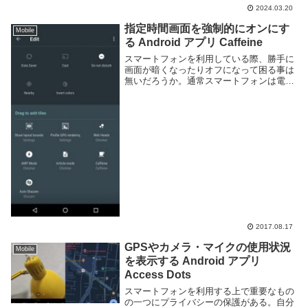
トを利用できれば便利な場面も多いだろ
2024.03.20
う。このページではパラレルで複数アカウ
ントを利用する方法を紹介しよう。パラレ
指定時間画面を強制的にオンにす
Mobile
ルでアカウント...
る Android アプリ Caffeine
スマートフォンを利用している際、勝手に
画面が暗くなったりオフになって困る事は
無いだろうか。通常スマートフォンは電池
の消耗を抑える為に、ある程度の時間が経
過したら自動的に画面をオフにする機能が
ある。その時間はユーザーが設定より自由
に決める事が...
2017.08.17
GPSやカメラ・マイクの使用状況
Mobile
を表示する Android アプリ
Access Dots
スマートフォンを利用する上で重要なもの
の一つにプライバシーの保護がある。自分