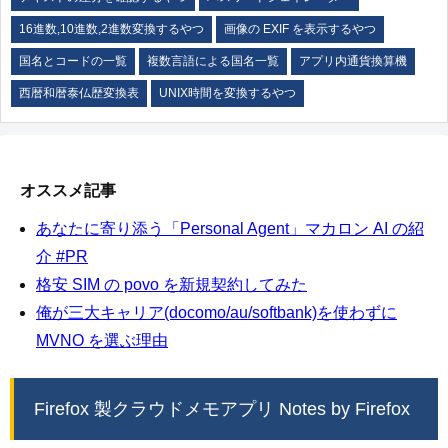
16進数,10進数,2進数変換するやつ
画像の EXIF を表示するやつ
国名とコードの一覧
複数言語による国名一覧
アプリ内通貨換算機
西暦和暦泰仏歴変換表
UNIX時間を変換するやつ
オススメ記事
あなたに寄り添う「Personal Agent」マカロン AI の紹
介 #PR
格安 SIM の povo を新規契約してみた
俺が三大キャリア(docomo/au/softbank)を使わずに
MVNO を選ぶ理由
Firefox 製クラウドメモアプリ Notes by Firefox