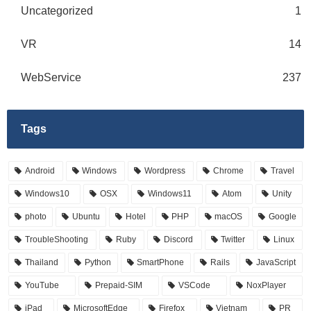
Uncategorized
1
VR
14
WebService
237
Tags
Android
Windows
Wordpress
Chrome
Travel
Windows10
OSX
Windows11
Atom
Unity
photo
Ubuntu
Hotel
PHP
macOS
Google
TroubleShooting
Ruby
Discord
Twitter
Linux
Thailand
Python
SmartPhone
Rails
JavaScript
YouTube
Prepaid-SIM
VSCode
NoxPlayer
iPad
MicrosoftEdge
Firefox
Vietnam
PR