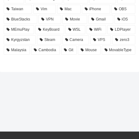
Taiwan
Vim
Mac
iPhone
OBS
BlueStacks
VPN
Movie
Gmail
iOS
MEmuPlay
KeyBoard
WSL
WiFi
LDPlayer
Kyrgyzstan
Steam
Camera
VPS
zero3
Malaysia
Cambodia
Git
Mouse
MovableType