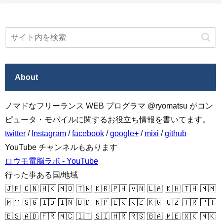
About
ノマドなフリーランス WEB プログラマ @ryomatsu がコン
ピュータ・モバイルに関するお役立ち情報を書いてます。
twitter
/
Instagram
/
facebook
/
google+
/
mixi
/
github
YouTube チャンネルもあります
ロウモ電脳ラボ - YouTube
行った事ある国/地域
🇯🇵 🇨🇳 🇭🇰 🇲🇴 🇹🇼 🇰🇷 🇵🇭 🇻🇳 🇱🇦 🇰🇭 🇹🇭 🇲🇲
🇲🇾 🇸🇬 🇮🇩 🇮🇳 🇧🇩 🇳🇵 🇱🇰 🇰🇿 🇰🇬 🇺🇿 🇹🇷 🇵🇹
🇪🇸 🇦🇩 🇫🇷 🇲🇨 🇮🇹 🇸🇮 🇭🇷 🇷🇸 🇧🇦 🇲🇪 🇽🇰 🇲🇰