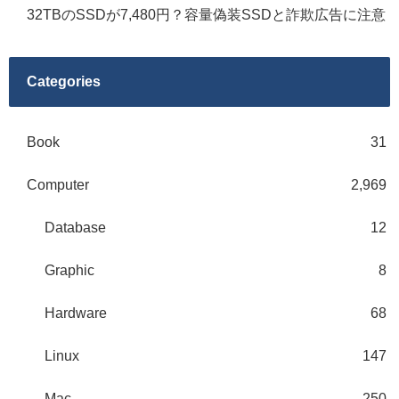
32TBのSSDが7,480円？容量偽装SSDと詐欺広告に注意
Categories
Book
31
Computer
2,969
Database
12
Graphic
8
Hardware
68
Linux
147
Mac
250