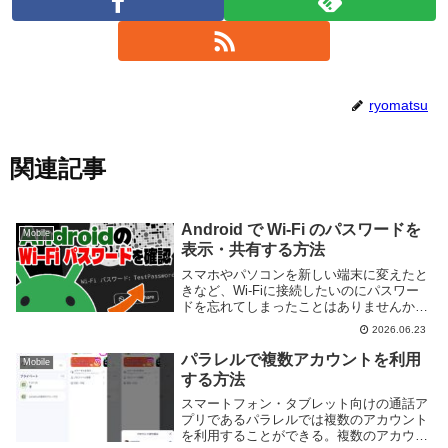
ryomatsu
関連記事
Android で Wi-Fi のパスワードを
Mobile
表示・共有する方法
スマホやパソコンを新しい端末に変えたと
きなど、Wi-Fiに接続したいのにパスワー
ドを忘れてしまったことはありませんか？
Android では、現在接続しているWi-Fiのパ
2026.06.23
スワードを画面上で簡単に確認することが
できます。 今回は、Andro...
パラレルで複数アカウントを利用
Mobile
する方法
スマートフォン・タブレット向けの通話ア
プリであるパラレルでは複数のアカウント
を利用することができる。複数のアカウン