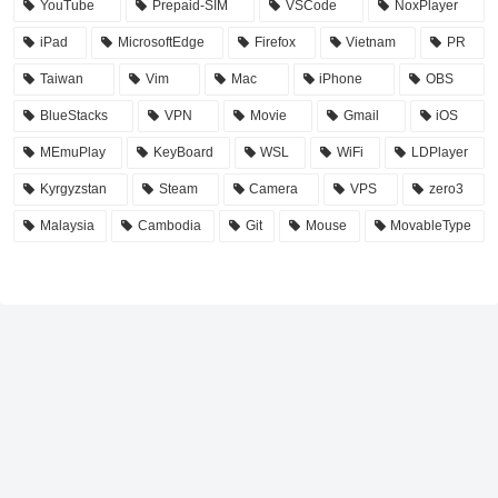
YouTube
Prepaid-SIM
VSCode
NoxPlayer
iPad
MicrosoftEdge
Firefox
Vietnam
PR
Taiwan
Vim
Mac
iPhone
OBS
BlueStacks
VPN
Movie
Gmail
iOS
MEmuPlay
KeyBoard
WSL
WiFi
LDPlayer
Kyrgyzstan
Steam
Camera
VPS
zero3
Malaysia
Cambodia
Git
Mouse
MovableType