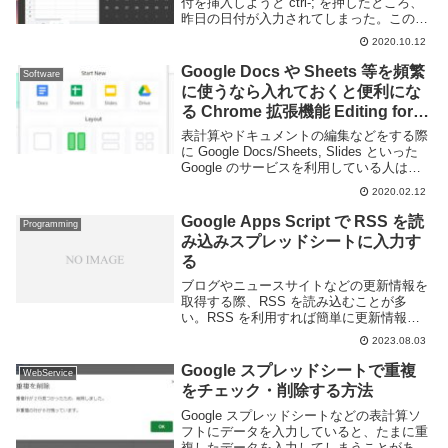
付を挿入しようと ctrl-; を押したところ、
昨日の日付が入力されてしまった。このよ
うに10月10日なのに10月9日と入力されて
2020.10.12
しまった。どうやらスプレッドシートは内
部的には日本ではないタイム...
Google Docs や Sheets 等を頻繁
Software
に使うなら入れておくと便利にな
る Chrome 拡張機能 Editing for
Docs, Sheets & Slides
表計算やドキュメントの編集などをする際
に Google Docs/Sheets, Slides といった
Google のサービスを利用している人は多
いと思う。Web 上で利用できるためロー
2020.02.12
カルPCにインストール不要でデータも自
動的に保存さ...
Google Apps Script で RSS を読
Programming
み込みスプレッドシートに入力す
る
ブログやニュースサイトなどの更新情報を
取得する際、RSS を読み込むことが多
い。RSS を利用すれば簡単に更新情報を
取得することができる。もちろん Google
2023.08.03
Apps Script でも利用できる。Google
Apps Script ...
Google スプレッドシートで重複
WebService
をチェック・削除する方法
Google スプレッドシートなどの表計算ソ
フトにデータを入力していると、たまに重
複したデータを入力してしまうことがあ