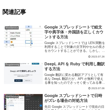
関連記事
Google スプレッドシートで絵文
WebService
字や異字体・外国語を正しくカウ
ントする方法
Google スプレッドシートでは LEN 関数を
利用することで対象の文字列やセルの長さ
をカウントすることができる。しかし、一
部の文字は正常に数えることができない。
2023.07.26
例えば「𠮷野家」の「𠮷」のような異字体
や絵文字、タイ文字やハングルなどは見
DeepL API を Ruby で利用し翻訳
Programming
た...
する方法
Google 翻訳に変わる翻訳アプリとして有
名な DeepL 翻訳だが、API が無料で使え
る事を知ったのでさっそく使ってみる事に
した。上記 DeepL のページよりアカウン
2023.07.06
トを作成し、無料プランで登録を行う。そ
の際、無料版であっても重複登...
Google スプレッドシートで日時
WebService
がズレる場合の対処方法
先日 Google スプレッドシートで現在の日