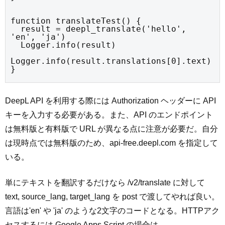
function translateTest() {

  result = deepl_translate('hello', 
'en', 'ja')

  Logger.info(result)

Logger.info(result.translations[0].text)

}
DeepL API を利用する際には Authorization ヘッダーに API
キーを入力する必要がある。また、API のエンドポイント
は無料版と有料版で URL が異なる点に注意が必要だ。自分
は現時点では無料版のため、api-free.deepl.com を指定して
いる。
単にテキストを翻訳するだけなら /v2/translate に対して
text, source_lang, target_lang を post で渡してやれば良い。
言語は'en' や 'ja' のような2文字のコードとなる。HTTPアク
セスするには Google Apps Script の場合は