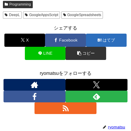
Programming
DeepL
GoogleAppsScript
GoogleSpreadsheets
シェアする
X
Facebook
はてブ
LINE
コピー
ryomatsuをフォローする
ryomatsu