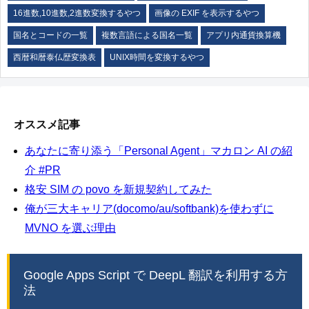
16進数,10進数,2進数変換するやつ
画像の EXIF を表示するやつ
国名とコードの一覧
複数言語による国名一覧
アプリ内通貨換算機
西暦和暦泰仏歴変換表
UNIX時間を変換するやつ
オススメ記事
あなたに寄り添う「Personal Agent」マカロン AI の紹
介 #PR
格安 SIM の povo を新規契約してみた
俺が三大キャリア(docomo/au/softbank)を使わずに
MVNO を選ぶ理由
Google Apps Script で DeepL 翻訳を利用する方
法