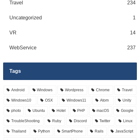
Travel
234
Uncategorized
1
VR
14
WebService
237
Tags
Android
Windows
Wordpress
Chrome
Travel
Windows10
OSX
Windows11
Atom
Unity
photo
Ubuntu
Hotel
PHP
macOS
Google
TroubleShooting
Ruby
Discord
Twitter
Linux
Thailand
Python
SmartPhone
Rails
JavaScript