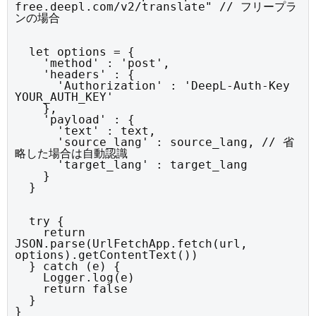
free.deepl.com/v2/translate" // フリープラ
ンの場合
  let options = {

    'method' : 'post',

    'headers' : {

      'Authorization' : 'DeepL-Auth-Key 
YOUR_AUTH_KEY'

    },

    'payload' : {

      'text' : text,

      'source_lang' : source_lang, // 省
略した場合は自動認識

      'target_lang' : target_lang

    }

  }
  try {

    return 
JSON.parse(UrlFetchApp.fetch(url, 
options).getContentText())

  } catch (e) {

    Logger.log(e)

    return false

  }

}