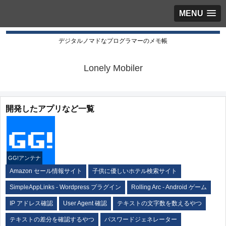
MENU
デジタルノマドなプログラマーのメモ帳
Lonely Mobiler
開発したアプリなど一覧
GG!アンテナ
Amazon セール情報サイト
子供に優しいホテル検索サイト
SimpleAppLinks - Wordpress プラグイン
Rolling Arc - Android ゲーム
IP アドレス確認
User Agent 確認
テキストの文字数を数えるやつ
テキストの差分を確認するやつ
パスワードジェネレーター