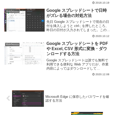
いと思う。スプレッドシートの特徴は無料
2018.10.19
で且つ Web ブラウザで実行できるという
点にあるのだが、表計...
Google スプレッドシートで日時
WebService
がズレる場合の対処方法
先日 Google スプレッドシートで現在の日
付を挿入しようと ctrl-; を押したところ、
昨日の日付が入力されてしまった。このよ
うに10月10日なのに10月9日と入力されて
2020.10.12
しまった。どうやらスプレッドシートは内
部的には日本ではないタイム...
Google スプレッドシートを PDF
WebService
や Excel, CSV 形式に変換・ダウ
ンロードする方法
Google スプレッドシートは誰でも無料で
利用できる便利な Web アプリだが、作業
内容によってはダウンロードして
Microsoft Excel や CSV ファイルとして編
2020.12.08
集したり、表示内容を PDF などの形式で
保存したい場合もある...
Microsoft Edge に保存したパスワードを確
認する方法