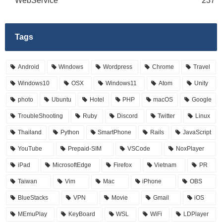
WebService
237
Tags
Android
Windows
Wordpress
Chrome
Travel
Windows10
OSX
Windows11
Atom
Unity
photo
Ubuntu
Hotel
PHP
macOS
Google
TroubleShooting
Ruby
Discord
Twitter
Linux
Thailand
Python
SmartPhone
Rails
JavaScript
YouTube
Prepaid-SIM
VSCode
NoxPlayer
iPad
MicrosoftEdge
Firefox
Vietnam
PR
Taiwan
Vim
Mac
iPhone
OBS
BlueStacks
VPN
Movie
Gmail
iOS
MEmuPlay
KeyBoard
WSL
WiFi
LDPlayer