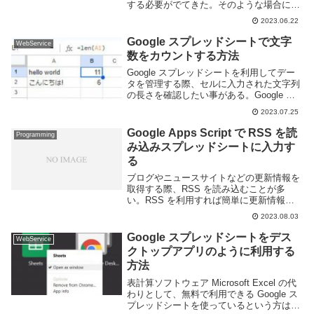
する必要がでてきた。そのような場合には
Google Apps Script を利用すると簡単に保
2023.06.22
存までできるので便利だ。Google Apps
Scrip...
Google スプレッドシートで文字
WebService
数をカウントする方法
Google スプレッドシートを利用してデー
タを管理する際、セルに入力された文字列
の長さを確認したい事がある。Google ス
プレッドシートでは LEN 関数を利用する
2023.07.25
ことで簡単に文字列の長さを取得すること
ができる。このページでは Goog...
Google Apps Script で RSS を読
Programming
み込みスプレッドシートに入力す
る
ブログやニュースサイトなどの更新情報を
取得する際、RSS を読み込むことが多
い。RSS を利用すれば簡単に更新情報を
取得することができる。もちろん Google
2023.08.03
Apps Script でも利用できる。Google
Apps Script ...
Google スプレッドシートをデス
WebService
クトップアプリのように利用する
方法
表計算ソフトウェア Microsoft Excel の代
わりとして、無料で利用できる Google ス
プレッドシートを使っているという方は多