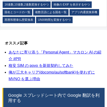
16進数,10進数,2進数変換するやつ
画像の EXIF を表示するやつ
国名とコードの一覧
複数言語による国名一覧
アプリ内通貨換算機
西暦和暦泰仏歴変換表
UNIX時間を変換するやつ
オススメ記事
あなたに寄り添う「Personal Agent」マカロン AI の紹
介 #PR
格安 SIM の povo を新規契約してみた
俺が三大キャリア(docomo/au/softbank)を使わずに
MVNO を選ぶ理由
Google スプレッドシート内で Google 翻訳を利
用する