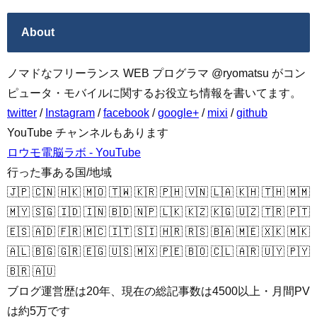
About
ノマドなフリーランス WEB プログラマ @ryomatsu がコン
ピュータ・モバイルに関するお役立ち情報を書いてます。
twitter
/
Instagram
/
facebook
/
google+
/
mixi
/
github
YouTube チャンネルもあります
ロウモ電脳ラボ - YouTube
行った事ある国/地域
🇯🇵 🇨🇳 🇭🇰 🇲🇴 🇹🇼 🇰🇷 🇵🇭 🇻🇳 🇱🇦 🇰🇭 🇹🇭 🇲🇲
🇲🇾 🇸🇬 🇮🇩 🇮🇳 🇧🇩 🇳🇵 🇱🇰 🇰🇿 🇰🇬 🇺🇿 🇹🇷 🇵🇹
🇪🇸 🇦🇩 🇫🇷 🇲🇨 🇮🇹 🇸🇮 🇭🇷 🇷🇸 🇧🇦 🇲🇪 🇽🇰 🇲🇰
🇦🇱 🇧🇬 🇬🇷 🇪🇬 🇺🇸 🇲🇽 🇵🇪 🇧🇴 🇨🇱 🇦🇷 🇺🇾 🇵🇾
🇧🇷 🇦🇺
ブログ運営歴は20年、現在の総記事数は4500以上・月間PV
は約5万です