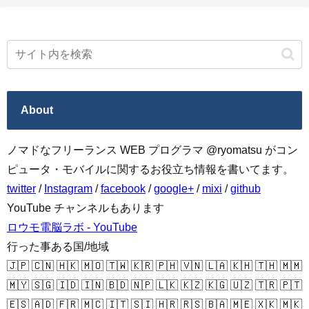
About
ノマドなフリーランス WEB プログラマ @ryomatsu がコン
ピュータ・モバイルに関するお役立ち情報を書いてます。
twitter
/
Instagram
/
facebook
/
google+
/
mixi
/
github
YouTube チャンネルもあります
ロウモ電脳ラボ - YouTube
行った事ある国/地域
🇯🇵 🇨🇳 🇭🇰 🇲🇴 🇹🇼 🇰🇷 🇵🇭 🇻🇳 🇱🇦 🇰🇭 🇹🇭 🇲🇲
🇲🇾 🇸🇬 🇮🇩 🇮🇳 🇧🇩 🇳🇵 🇱🇰 🇰🇿 🇰🇬 🇺🇿 🇹🇷 🇵🇹
🇪🇸 🇦🇩 🇫🇷 🇲🇨 🇮🇹 🇸🇮 🇭🇷 🇷🇸 🇧🇦 🇲🇪 🇽🇰 🇲🇰