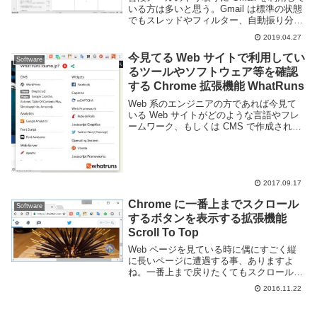
いる方は多いと思う。Gmail は標準の状態
でもスレッドやフィルター、自動振り分け
機能などが用意されているため、メールの
2019.04.27
整理がしやすい。しかし、仕事で大量のメ
ールをやり取りする必要があるならそれ...
今見てる Web サイトで利用してい
Software
るツールやソフトウェア等を確認
する Chrome 拡張機能 WhatRuns
Web 系のエンジニアの方であれば今見て
いる Web サイトがどのような言語やフレ
ームワーク、もしくは CMS で作成されて
いるのか気になる事があると思う。基本的
にこういった情報は Web サイトの管理者
が積極的に発信していかないかぎり得る...
2017.09.17
Chrome に一番上までスクロール
Software
するボタンを表示する拡張機能
Scroll To Top
Web ページを見ている時に偶にすごく縦
に長いページに遭遇する事、ありますよ
ね。一番上まで戻りたくてもスクロールす
るのが面倒くさいです。Google Chrome で
2016.11.22
あれば Scroll To Top という拡張機能を利
用する事で、一番上ま...