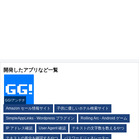
開発したアプリなど一覧
GG!アンテナ
Amazon セール情報サイト
子供に優しいホテル検索サイト
SimpleAppLinks - Wordpress プラグイン
Rolling Arc - Android ゲーム
IP アドレス確認
User Agent 確認
テキストの文字数を数えるやつ
テキストの差分を確認するやつ
パスワードジェネレーター