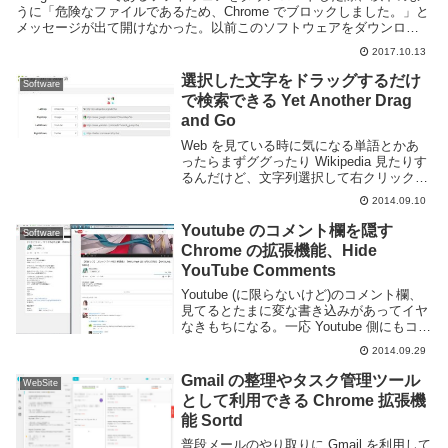
うに「危険なファイルであるため、Chrome でブロックしました。」と
メッセージが出て開けなかった。以前このソフトウェアをダウンロー
ドした際は特に問題無かったと思う...
2017.10.13
選択した文字をドラッグするだけ
Software
で検索できる Yet Another Drag
and Go
Web を見ている時に気になる単語とかあ
ったらまずググったり Wikipedia 見たりす
るんだけど、文字列選択して右クリックし
て検索を選ぶってのが結構面倒臭い。それ
2014.09.10
にデフォルトの検索エンジンしか利用でき
ないので検索対象の Web サービス...
Youtube のコメント欄を隠す
Software
Chrome の拡張機能、Hide
YouTube Comments
Youtube (に限らないけど)のコメント欄、
見てるとたまに変な書き込みがあってイヤ
なきもちになる。一応 Youtube 側にもコメ
ントの評価機能的なものがあってあまり酷
2014.09.29
いものはワンクリック置かないと見れない
ようにはなっているのだがそれで...
Gmail の整理やタスク管理ツール
WebSite
として利用できる Chrome 拡張機
能 Sortd
普段メールのやり取りに Gmail を利用して