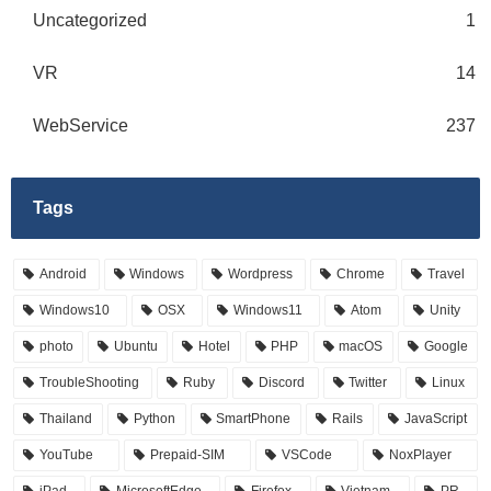
Uncategorized
1
VR
14
WebService
237
Tags
Android
Windows
Wordpress
Chrome
Travel
Windows10
OSX
Windows11
Atom
Unity
photo
Ubuntu
Hotel
PHP
macOS
Google
TroubleShooting
Ruby
Discord
Twitter
Linux
Thailand
Python
SmartPhone
Rails
JavaScript
YouTube
Prepaid-SIM
VSCode
NoxPlayer
iPad
MicrosoftEdge
Firefox
Vietnam
PR