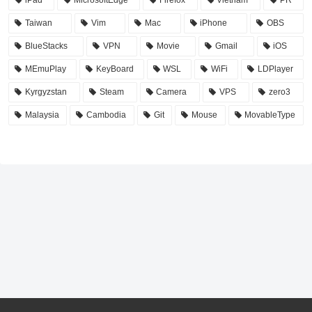
Taiwan
Vim
Mac
iPhone
OBS
BlueStacks
VPN
Movie
Gmail
iOS
MEmuPlay
KeyBoard
WSL
WiFi
LDPlayer
Kyrgyzstan
Steam
Camera
VPS
zero3
Malaysia
Cambodia
Git
Mouse
MovableType