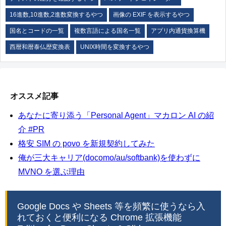
16進数,10進数,2進数変換するやつ
画像の EXIF を表示するやつ
国名とコードの一覧
複数言語による国名一覧
アプリ内通貨換算機
西暦和暦泰仏歴変換表
UNIX時間を変換するやつ
オススメ記事
あなたに寄り添う「Personal Agent」マカロン AI の紹
介 #PR
格安 SIM の povo を新規契約してみた
俺が三大キャリア(docomo/au/softbank)を使わずに
MVNO を選ぶ理由
Google Docs や Sheets 等を頻繁に使うなら入
れておくと便利になる Chrome 拡張機能