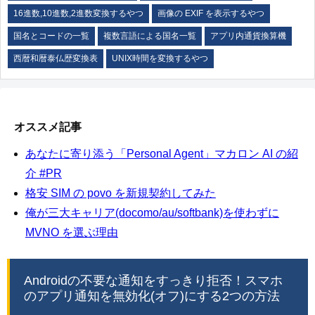
16進数,10進数,2進数変換するやつ
画像の EXIF を表示するやつ
国名とコードの一覧
複数言語による国名一覧
アプリ内通貨換算機
西暦和暦泰仏歴変換表
UNIX時間を変換するやつ
オススメ記事
あなたに寄り添う「Personal Agent」マカロン AI の紹
介 #PR
格安 SIM の povo を新規契約してみた
俺が三大キャリア(docomo/au/softbank)を使わずに
MVNO を選ぶ理由
Androidの不要な通知をすっきり拒否！スマホ
のアプリ通知を無効化(オフ)にする2つの方法