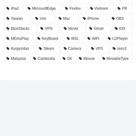
iPad
MicrosoftEdge
Firefox
Vietnam
PR
Taiwan
Vim
Mac
iPhone
OBS
BlueStacks
VPN
Movie
Gmail
iOS
MEmuPlay
KeyBoard
WSL
WiFi
LDPlayer
Kyrgyzstan
Steam
Camera
VPS
zero3
Malaysia
Cambodia
Git
Mouse
MovableType