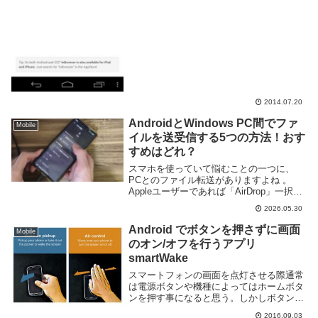
グ自体は Go...
2014.07.20
AndroidとWindows PC間でファ
Mobile
イルを送受信する5つの方法！おす
すめはどれ？
スマホを使っていて悩むことの一つに、
PCとのファイル転送がありますよね 。
Appleユーザーであれば「AirDrop」一択で
迷いませんが、WindowsとAndroidは開発
2026.05.30
元が異なることもあり、「絶対にコレ！」
と言い切れる標準の方法があ...
Android でボタンを押さずに画面
Mobile
のオン/オフを行うアプリ
smartWake
スマートフォンの画面を点灯させる際通常
は電源ボタンや機種によってはホームボタ
ンを押す事になると思う。しかしボタンの
場所によっては押しにくい事もあるし、物
2016.09.03