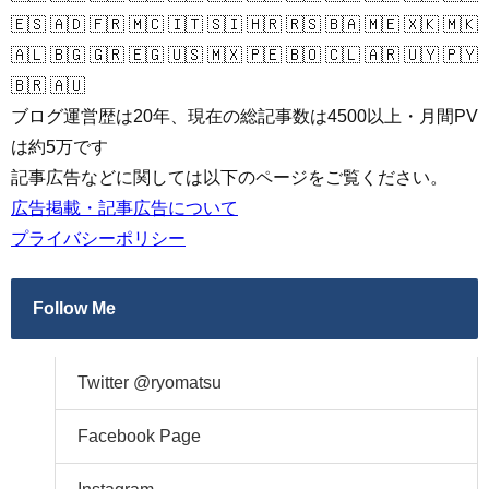
🇪🇸 🇦🇩 🇫🇷 🇲🇨 🇮🇹 🇸🇮 🇭🇷 🇷🇸 🇧🇦 🇲🇪 🇽🇰 🇲🇰
🇦🇱 🇧🇬 🇬🇷 🇪🇬 🇺🇸 🇲🇽 🇵🇪 🇧🇴 🇨🇱 🇦🇷 🇺🇾 🇵🇾
🇧🇷 🇦🇺
ブログ運営歴は20年、現在の総記事数は4500以上・月間PV
は約5万です
記事広告などに関しては以下のページをご覧ください。
広告掲載・記事広告について
プライバシーポリシー
Follow Me
Twitter @ryomatsu
Facebook Page