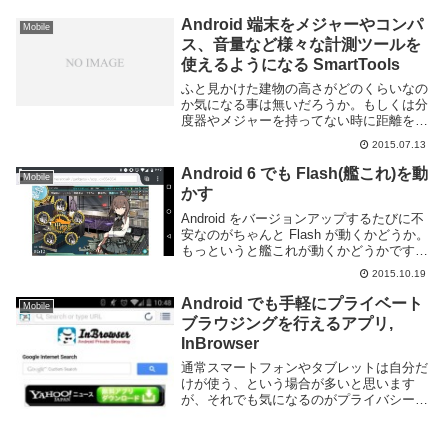
Android 端末をメジャーやコンパ
Mobile
ス、音量など様々な計測ツールを
使えるようになる SmartTools
ふと見かけた建物の高さがどのくらいなの
か気になる事は無いだろうか。もしくは分
度器やメジャーを持ってない時に距離を図
りたい時とか、音量や速度を計測したいと
2015.07.13
か、ないだろうか。正確な値でなくても良
いなら、スマートフォンの機能を利用して
Android 6 でも Flash(艦これ)を動
Mobile
ある程度計測...
かす
Android をバージョンアップするたびに不
安なのがちゃんと Flash が動くかどうか。
もっというと艦これが動くかどうかです。
Android 使いな提督には気になるところで
2015.10.19
しょう。というわけで手持ちの Nexus 5
を Android...
Android でも手軽にプライベート
Mobile
ブラウジングを行えるアプリ,
InBrowser
通常スマートフォンやタブレットは自分だ
けが使う、という場合が多いと思います
が、それでも気になるのがプライバシー。
他人にちょっと貸すとか共用のタブレット
とか使っていると履歴見られたく無かった
りしますからね。プライベートブラウジン