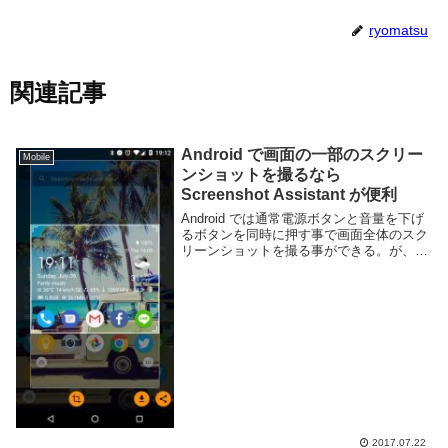
ryomatsu
関連記事
Android で画面の一部のスクリー
Mobile
ンショットを撮るなら
Screenshot Assistant が便利
Android では通常電源ボタンと音量を下げ
るボタンを同時に押す事で画面全体のスク
リーンショットを撮る事ができる。が、場
合によっては画面の一部分のみ必要な時も
あるだろう。画面のある部分だけを切り取
る為に別のアプリを立ち上げるぐらいであ
れば...
2017.07.22