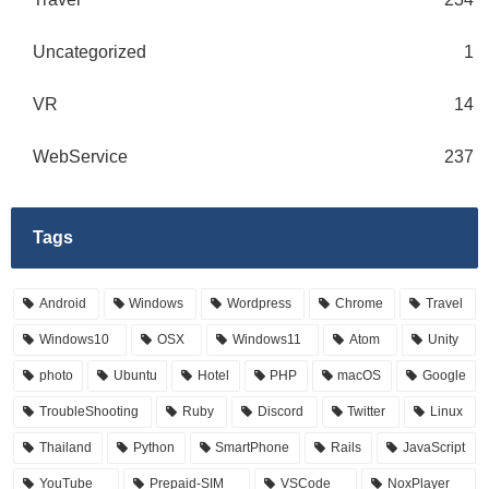
Uncategorized
1
VR
14
WebService
237
Tags
Android
Windows
Wordpress
Chrome
Travel
Windows10
OSX
Windows11
Atom
Unity
photo
Ubuntu
Hotel
PHP
macOS
Google
TroubleShooting
Ruby
Discord
Twitter
Linux
Thailand
Python
SmartPhone
Rails
JavaScript
YouTube
Prepaid-SIM
VSCode
NoxPlayer