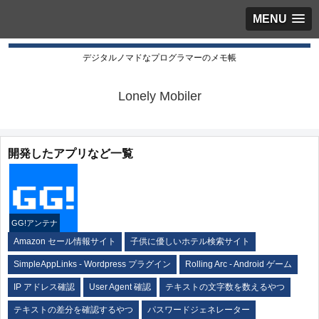
MENU
デジタルノマドなプログラマーのメモ帳
Lonely Mobiler
開発したアプリなど一覧
GG!アンテナ
Amazon セール情報サイト
子供に優しいホテル検索サイト
SimpleAppLinks - Wordpress プラグイン
Rolling Arc - Android ゲーム
IP アドレス確認
User Agent 確認
テキストの文字数を数えるやつ
テキストの差分を確認するやつ
パスワードジェネレーター