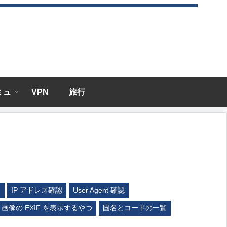
エミュ
VPN
旅行
ム
IP アドレス確認
User Agent 確認
画像の EXIF を表示するやつ
国名とコードの一覧