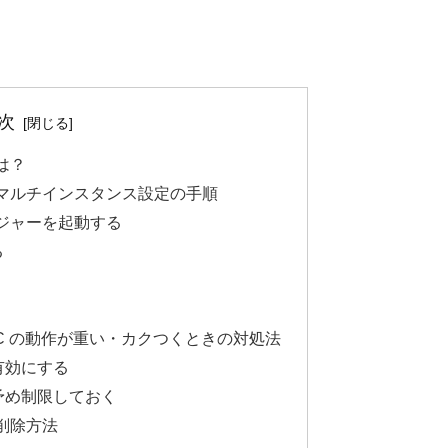
次
は？
マルチインスタンス設定の手順
ジャーを起動する
る
C の動作が重い・カクつくときの対処法
有効にする
予め制限しておく
削除方法