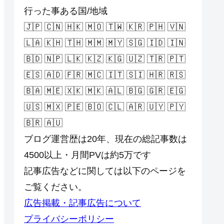
行った事ある国/地域
🇯🇵 🇨🇳 🇭🇰 🇲🇴 🇹🇼 🇰🇷 🇵🇭 🇻🇳
🇱🇦 🇰🇭 🇹🇭 🇲🇲 🇲🇾 🇸🇬 🇮🇩 🇮🇳
🇧🇩 🇳🇵 🇱🇰 🇰🇿 🇰🇬 🇺🇿 🇹🇷 🇵🇹
🇪🇸 🇦🇩 🇫🇷 🇲🇨 🇮🇹 🇸🇮 🇭🇷 🇷🇸
🇧🇦 🇲🇪 🇽🇰 🇲🇰 🇦🇱 🇧🇬 🇬🇷 🇪🇬
🇺🇸 🇲🇽 🇵🇪 🇧🇴 🇨🇱 🇦🇷 🇺🇾 🇵🇾
🇧🇷 🇦🇺
ブログ運営歴は20年、現在の総記事数は
4500以上・月間PVは約5万です
記事広告などに関しては以下のページを
ご覧ください。
広告掲載・記事広告について
プライバシーポリシー