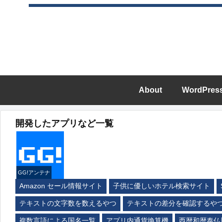
About
WordPres
開発したアプリなど一覧
GG!アンテナ
Amazon セール情報サイト
子供に優しいホテル検索サイト
テキストの文字数を数えるやつ
テキストの差分を確認するや
複数言語による国名一覧
アプリ内通貨換算機
西暦和暦泰仏