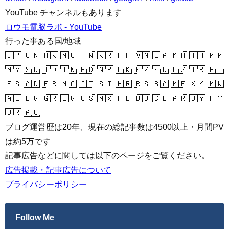
YouTube チャンネルもあります
ロウモ電脳ラボ - YouTube
行った事ある国/地域
🇯🇵 🇨🇳 🇭🇰 🇲🇴 🇹🇼 🇰🇷 🇵🇭 🇻🇳 🇱🇦 🇰🇭 🇹🇭 🇲🇲
🇲🇾 🇸🇬 🇮🇩 🇮🇳 🇧🇩 🇳🇵 🇱🇰 🇰🇿 🇰🇬 🇺🇿 🇹🇷 🇵🇹
🇪🇸 🇦🇩 🇫🇷 🇲🇨 🇮🇹 🇸🇮 🇭🇷 🇷🇸 🇧🇦 🇲🇪 🇽🇰 🇲🇰
🇦🇱 🇧🇬 🇬🇷 🇪🇬 🇺🇸 🇲🇽 🇵🇪 🇧🇴 🇨🇱 🇦🇷 🇺🇾 🇵🇾
🇧🇷 🇦🇺
ブログ運営歴は20年、現在の総記事数は4500以上・月間PV
は約5万です
記事広告などに関しては以下のページをご覧ください。
広告掲載・記事広告について
プライバシーポリシー
Follow Me