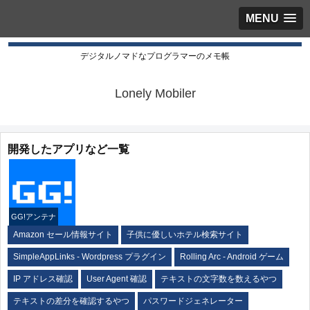
MENU
デジタルノマドなプログラマーのメモ帳
Lonely Mobiler
開発したアプリなど一覧
GG!アンテナ
Amazon セール情報サイト
子供に優しいホテル検索サイト
SimpleAppLinks - Wordpress プラグイン
Rolling Arc - Android ゲーム
IP アドレス確認
User Agent 確認
テキストの文字数を数えるやつ
テキストの差分を確認するやつ
パスワードジェネレーター