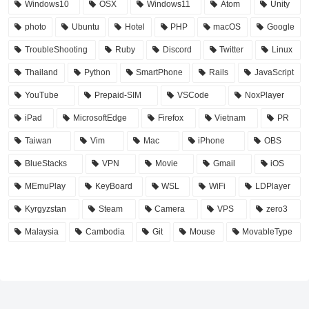
Windows10
OSX
Windows11
Atom
Unity
photo
Ubuntu
Hotel
PHP
macOS
Google
TroubleShooting
Ruby
Discord
Twitter
Linux
Thailand
Python
SmartPhone
Rails
JavaScript
YouTube
Prepaid-SIM
VSCode
NoxPlayer
iPad
MicrosoftEdge
Firefox
Vietnam
PR
Taiwan
Vim
Mac
iPhone
OBS
BlueStacks
VPN
Movie
Gmail
iOS
MEmuPlay
KeyBoard
WSL
WiFi
LDPlayer
Kyrgyzstan
Steam
Camera
VPS
zero3
Malaysia
Cambodia
Git
Mouse
MovableType