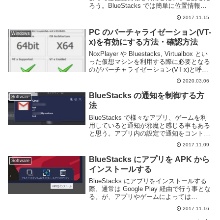
ろう。BlueStacks では簡単に位置情報を
設定できる。位置情報を設定するにはウイ
2017.11.15
ンドウ下部にあるツールバーから「位置情
報を設定」のボタンを押す。そう...
PC のバーチャライゼーション(VT-
Windows
x)を有効にする方法・確認方法
NoxPlayer や Bluestacks, Virtualbox とい
った仮想マシンを利用する際に必要となる
のがバーチャライゼーション(VT-x)と呼ば
れる機能だ。これを利用する事で仮想マシ
2020.03.06
ンを動かすことができたり、より高速に動
作するこ...
BlueStacks の通知を制御する方
Software
法
BlueStacks で様々なアプリ、ゲームを利
用していると通知が邪魔と感じる事もある
と思う。アプリ内の設定で通知をコントロ
ールできれば良いのだが、そうでないアプ
2017.11.09
リやゲームも多い。BlueStacks は Android
のエミュレーターで...
BlueStacks にアプリを APK から
Software
インストールする
BlueStacks にアプリをインストールする
際、通常は Google Play 経由で行う事とな
る。が、アプリやゲームによっては
Google Play からはインストールできない
2017.11.16
事もある。そういう場合、Android ではア