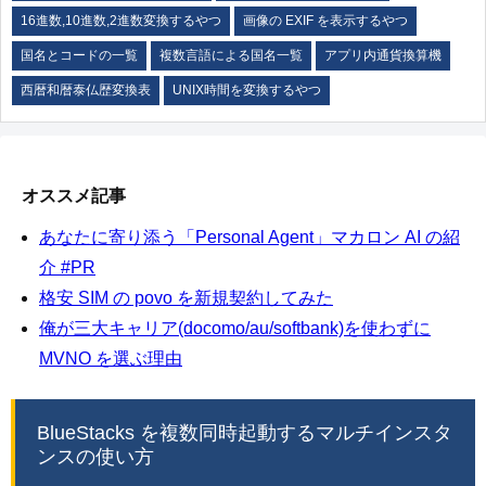
16進数,10進数,2進数変換するやつ
画像の EXIF を表示するやつ
国名とコードの一覧
複数言語による国名一覧
アプリ内通貨換算機
西暦和暦泰仏歴変換表
UNIX時間を変換するやつ
オススメ記事
あなたに寄り添う「Personal Agent」マカロン AI の紹
介 #PR
格安 SIM の povo を新規契約してみた
俺が三大キャリア(docomo/au/softbank)を使わずに
MVNO を選ぶ理由
BlueStacks を複数同時起動するマルチインスタ
ンスの使い方