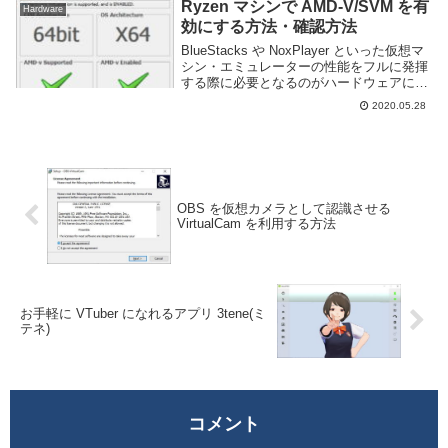
プリの A...
Ryzen マシンで AMD-V/SVM を有
Hardware
効にする方法・確認方法
BlueStacks や NoxPlayer といった仮想マ
シン・エミュレーターの性能をフルに発揮
する際に必要となるのがハードウェアによ
る仮想化支援技術だ。Intel であれば Intel
2020.05.28
VT, AMD であれば AMD-V や SVM ...
OBS を仮想カメラとして認識させる
VirtualCam を利用する方法
お手軽に VTuber になれるアプリ 3tene(ミ
テネ)
コメント