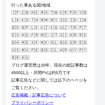
行った事ある国/地域
🇯🇵 🇨🇳 🇭🇰 🇲🇴 🇹🇼 🇰🇷 🇵🇭 🇻🇳
🇱🇦 🇰🇭 🇹🇭 🇲🇲 🇲🇾 🇸🇬 🇮🇩 🇮🇳
🇧🇩 🇳🇵 🇱🇰 🇰🇿 🇰🇬 🇺🇿 🇹🇷 🇵🇹
🇪🇸 🇦🇩 🇫🇷 🇲🇨 🇮🇹 🇸🇮 🇭🇷 🇷🇸
🇧🇦 🇲🇪 🇽🇰 🇲🇰 🇦🇱 🇧🇬 🇬🇷 🇪🇬
🇺🇸 🇲🇽 🇵🇪 🇧🇴 🇨🇱 🇦🇷 🇺🇾 🇵🇾
🇧🇷 🇦🇺
ブログ運営歴は20年、現在の総記事数は
4500以上・月間PVは約5万です
記事広告などに関しては以下のページを
ご覧ください。
広告掲載・記事広告について
プライバシーポリシー