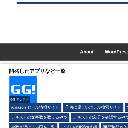
About
WordPres
開発したアプリなど一覧
GG!アンテナ
Amazon セール情報サイト
子供に優しいホテル検索サイト
テキストの文字数を数えるやつ
テキストの差分を確認するや
複数言語による国名一覧
アプリ内通貨換算機
西暦和暦泰仏