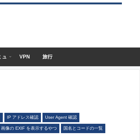
エミュ
VPN
旅行
ム
IP アドレス確認
User Agent 確認
画像の EXIF を表示するやつ
国名とコードの一覧