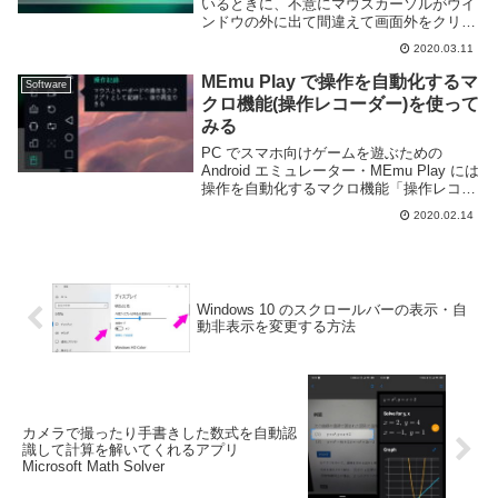
いるときに、不意にマウスカーソルがウイ
ンドウの外に出て間違えて画面外をクリッ
クしてしまう事は無いだろうか。マウスを
2020.03.11
多用するアクションゲームなんかでは勢い
あまってカーソルが外に行きがちだ。全画
MEmu Play で操作を自動化するマ
Software
面で遊べば...
クロ機能(操作レコーダー)を使って
みる
PC でスマホ向けゲームを遊ぶための
Android エミュレーター・MEmu Play には
操作を自動化するマクロ機能「操作レコー
ダー」が備わっている。繰り返し何度も行
2020.02.14
う必要のある操作に対してかなり有効な機
能だ。このページでは操作レコーダ...
Windows 10 のスクロールバーの表示・自
動非表示を変更する方法
カメラで撮ったり手書きした数式を自動認
識して計算を解いてくれるアプリ
Microsoft Math Solver