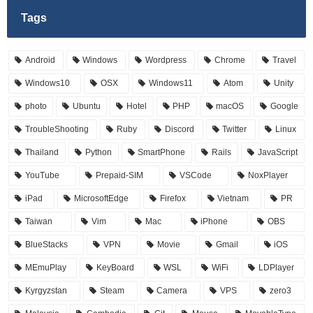
Tags
Android
Windows
Wordpress
Chrome
Travel
Windows10
OSX
Windows11
Atom
Unity
photo
Ubuntu
Hotel
PHP
macOS
Google
TroubleShooting
Ruby
Discord
Twitter
Linux
Thailand
Python
SmartPhone
Rails
JavaScript
YouTube
Prepaid-SIM
VSCode
NoxPlayer
iPad
MicrosoftEdge
Firefox
Vietnam
PR
Taiwan
Vim
Mac
iPhone
OBS
BlueStacks
VPN
Movie
Gmail
iOS
MEmuPlay
KeyBoard
WSL
WiFi
LDPlayer
Kyrgyzstan
Steam
Camera
VPS
zero3