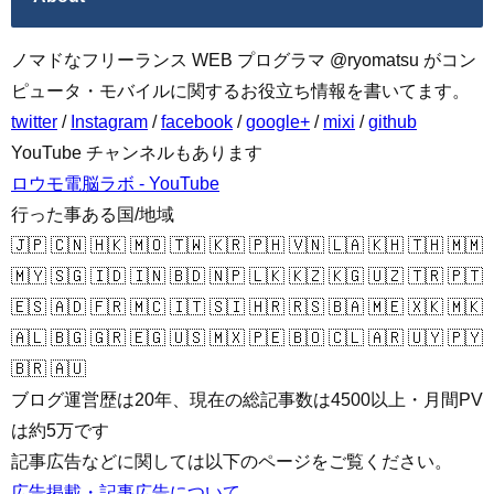
ノマドなフリーランス WEB プログラマ @ryomatsu がコン
ピュータ・モバイルに関するお役立ち情報を書いてます。
twitter
/
Instagram
/
facebook
/
google+
/
mixi
/
github
YouTube チャンネルもあります
ロウモ電脳ラボ - YouTube
行った事ある国/地域
🇯🇵 🇨🇳 🇭🇰 🇲🇴 🇹🇼 🇰🇷 🇵🇭 🇻🇳 🇱🇦 🇰🇭 🇹🇭 🇲🇲
🇲🇾 🇸🇬 🇮🇩 🇮🇳 🇧🇩 🇳🇵 🇱🇰 🇰🇿 🇰🇬 🇺🇿 🇹🇷 🇵🇹
🇪🇸 🇦🇩 🇫🇷 🇲🇨 🇮🇹 🇸🇮 🇭🇷 🇷🇸 🇧🇦 🇲🇪 🇽🇰 🇲🇰
🇦🇱 🇧🇬 🇬🇷 🇪🇬 🇺🇸 🇲🇽 🇵🇪 🇧🇴 🇨🇱 🇦🇷 🇺🇾 🇵🇾
🇧🇷 🇦🇺
ブログ運営歴は20年、現在の総記事数は4500以上・月間PV
は約5万です
記事広告などに関しては以下のページをご覧ください。
広告掲載・記事広告について