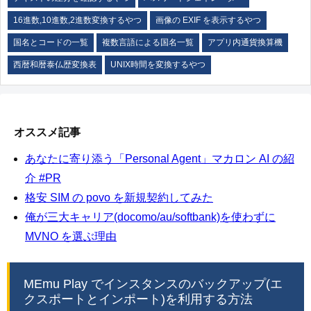
16進数,10進数,2進数変換するやつ
画像の EXIF を表示するやつ
国名とコードの一覧
複数言語による国名一覧
アプリ内通貨換算機
西暦和暦泰仏歴変換表
UNIX時間を変換するやつ
オススメ記事
あなたに寄り添う「Personal Agent」マカロン AI の紹
介 #PR
格安 SIM の povo を新規契約してみた
俺が三大キャリア(docomo/au/softbank)を使わずに
MVNO を選ぶ理由
MEmu Play でインスタンスのバックアップ(エ
クスポートとインポート)を利用する方法