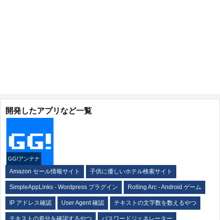
開発したアプリなど一覧
GG!アンテナ
Amazon セール情報サイト
子供に優しいホテル検索サイト
SimpleAppLinks - Wordpress プラグイン
Rolling Arc - Android ゲーム
IP アドレス確認
User Agent 確認
テキストの文字数を数えるやつ
テキストの差分を確認するやつ
パスワードジェネレーター