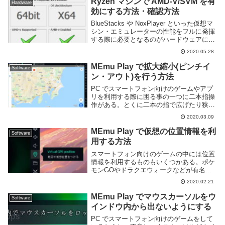
Ryzen マシンで AMD-V/SVM を有
Hardware
効にする方法・確認方法
BlueStacks や NoxPlayer といった仮想マ
シン・エミュレーターの性能をフルに発揮
する際に必要となるのがハードウェアによ
る仮想化支援技術だ。Intel であれば Intel
2020.05.28
VT, AMD であれば AMD-V や SVM ...
MEmu Play で拡大縮小(ピンチイ
Software
ン・アウト)を行う方法
PC でスマートフォン向けのゲームやアプ
リを利用する際に困る事の一つに二本指操
作がある。とくに二本の指で広げたり狭め
る拡大縮小(ピンチイン・アウト)は Google
2020.03.09
Maps などを中心に多くのアプリで利用さ
れる基本的な操作で、これができな...
MEmu Play で仮想の位置情報を利
Software
用する方法
スマートフォン向けのゲームの中には位置
情報を利用するものもいくつかある。ポケ
モンGOやドラクエウォークなどが有名だ
ろう。これらのアプリをエミュレーターで
2020.02.21
遊ぶには位置情報の偽装が必要だ。ゲーマ
ー向けの Android エミュレーターである
MEmu Play でマウスカーソルをウ
Software
M...
インドウ内から出ないようにする
PC でスマートフォン向けのゲームをして