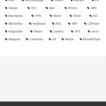
iPad
MicrosoftEdge
Firefox
Vietnam
PR
Taiwan
Vim
Mac
iPhone
OBS
BlueStacks
VPN
Movie
Gmail
iOS
MEmuPlay
KeyBoard
WSL
WiFi
LDPlayer
Kyrgyzstan
Steam
Camera
VPS
zero3
Malaysia
Cambodia
Git
Mouse
MovableType