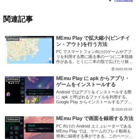
関連記事
MEmu Play で拡大縮小(ピンチイ
Software
ン・アウト)を行う方法
PC でスマートフォン向けのゲームやアプ
リを利用する際に困る事の一つに二本指操
作がある。とくに二本の指で広げたり狭め
る拡大縮小(ピンチイン・アウト)は Google
2020.03.09
Maps などを中心に多くのアプリで利用さ
れる基本的な操作で、これができな...
MEmu Play に apk からアプリ・
Software
ゲームをインストールする
Android ではアプリをインストールする際
に apk と呼ばれるファイルを利用する。
Google Play からインストールするアプリ
やゲームなども実体は全て apk ファイルと
2020.03.02
なっている。ところがアプリによっては
Google Pla...
MEmu Play で画面を録画する方法
Software
PC 向けの Android エミュレーターである
MEmu Play では、ゲームのプレイ動画も
簡単に録画する事ができる。このページで