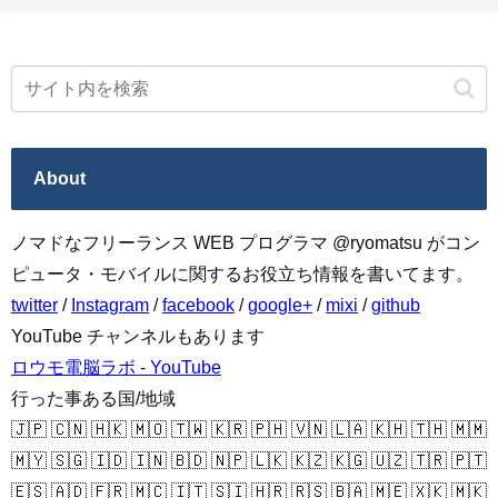
About
ノマドなフリーランス WEB プログラマ @ryomatsu がコン
ピュータ・モバイルに関するお役立ち情報を書いてます。
twitter
/
Instagram
/
facebook
/
google+
/
mixi
/
github
YouTube チャンネルもあります
ロウモ電脳ラボ - YouTube
行った事ある国/地域
🇯🇵 🇨🇳 🇭🇰 🇲🇴 🇹🇼 🇰🇷 🇵🇭 🇻🇳 🇱🇦 🇰🇭 🇹🇭 🇲🇲
🇲🇾 🇸🇬 🇮🇩 🇮🇳 🇧🇩 🇳🇵 🇱🇰 🇰🇿 🇰🇬 🇺🇿 🇹🇷 🇵🇹
🇪🇸 🇦🇩 🇫🇷 🇲🇨 🇮🇹 🇸🇮 🇭🇷 🇷🇸 🇧🇦 🇲🇪 🇽🇰 🇲🇰