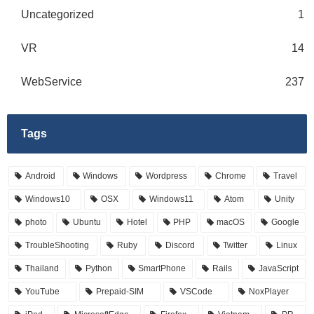
Uncategorized
1
VR
14
WebService
237
Tags
Android
Windows
Wordpress
Chrome
Travel
Windows10
OSX
Windows11
Atom
Unity
photo
Ubuntu
Hotel
PHP
macOS
Google
TroubleShooting
Ruby
Discord
Twitter
Linux
Thailand
Python
SmartPhone
Rails
JavaScript
YouTube
Prepaid-SIM
VSCode
NoxPlayer