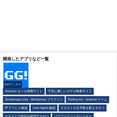
開発したアプリなど一覧
GG!アンテナ
Amazon セール情報サイト
子供に優しいホテル検索サイト
SimpleAppLinks - Wordpress プラグイン
Rolling Arc - Android ゲーム
IP アドレス確認
User Agent 確認
テキストの文字数を数えるやつ
テキストの差分を確認するやつ
パスワードジェネレーター