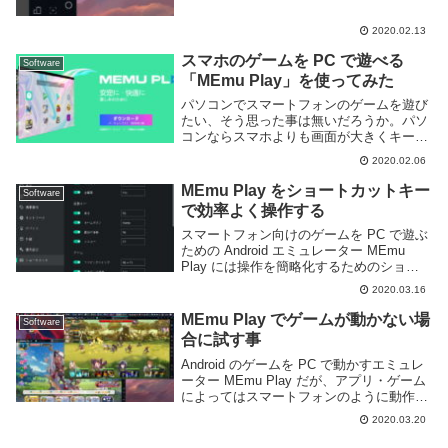
は MEmu Play を利用してプレイ動画を録
画する方法を紹介する。MEmu Play で画
2020.02.13
面を録画す...
スマホのゲームを PC で遊べる
Software
「MEmu Play」を使ってみた
パソコンでスマートフォンのゲームを遊び
たい、そう思った事は無いだろうか。パソ
コンならスマホよりも画面が大きくキーボ
ードやマウスを利用できてより快適に遊ぶ
2020.02.06
ことができる。有線 LAN を繋げていれば
ネットワークも安定しているしストレージ
MEmu Play をショートカットキー
Software
も大きい...
で効率よく操作する
スマートフォン向けのゲームを PC で遊ぶ
ための Android エミュレーター MEmu
Play には操作を簡略化するためのショー
トカットキーが多数用意されている。キー
2020.03.16
ボードショートカットを覚えておけばマウ
スであれこれ操作する必要なく様...
MEmu Play でゲームが動かない場
Software
合に試す事
Android のゲームを PC で動かすエミュレ
ーター MEmu Play だが、アプリ・ゲーム
によってはスマートフォンのように動作し
ないことがある。このページでは MEmu
2020.03.20
Play でアプリ・ゲームが動かない場合に
試してみる事を列挙し...