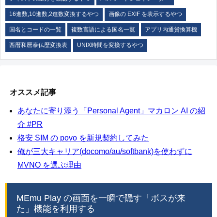
16進数,10進数,2進数変換するやつ
画像の EXIF を表示するやつ
国名とコードの一覧
複数言語による国名一覧
アプリ内通貨換算機
西暦和暦泰仏歴変換表
UNIX時間を変換するやつ
オススメ記事
あなたに寄り添う「Personal Agent」マカロン AI の紹
介 #PR
格安 SIM の povo を新規契約してみた
俺が三大キャリア(docomo/au/softbank)を使わずに
MVNO を選ぶ理由
MEmu Play の画面を一瞬で隠す「ボスが来
た」機能を利用する