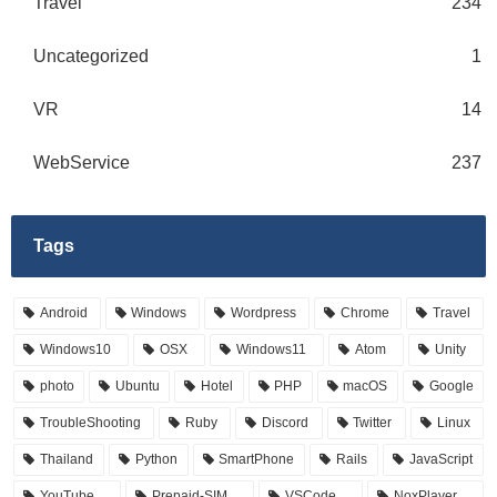
Travel
234
Uncategorized
1
VR
14
WebService
237
Tags
Android
Windows
Wordpress
Chrome
Travel
Windows10
OSX
Windows11
Atom
Unity
photo
Ubuntu
Hotel
PHP
macOS
Google
TroubleShooting
Ruby
Discord
Twitter
Linux
Thailand
Python
SmartPhone
Rails
JavaScript
YouTube
Prepaid-SIM
VSCode
NoxPlayer