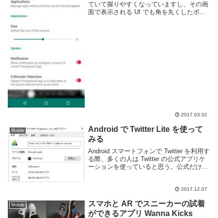
ていて握りやすくなっていますし、その画
面で表示される UI でも角を丸くしたボタ
ンなどが採用される事は多いです。しか
し、ディスプレイそのものはどの端末であ
っても同じように完全な長方形となってい
ます。An...
2017.03.02
Android で Twitter Lite を使って
Mobile
みる
Android スマートフォンで Twitter を利用す
る際、多くの人は Twitter の公式アプリケ
ーションを使っていると思う。公式だけあ
って機能的には十分ではあるが、端末や契
約している回線によってはちょっと重いと
感じるかもしれない。...
2017.12.07
スマホと AR でスニーカーの試着
Mobile
ができるアプリ Wanna Kicks