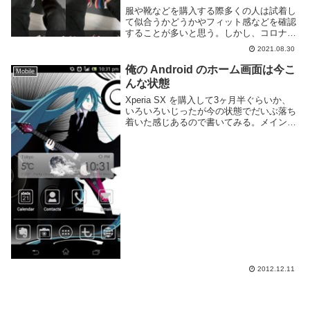
服や靴などを購入する際多くの人は試着し
て似合うかどうかやフィット感などを確認
することが多いと思う。しかし、コロナ禍
ではなかなか外に出る事も難しいし、お店
2021.08.30
に行ったとしても常に気に入るものがある
とは限らない。そこで出番となるのが AR
俺の Android のホーム画面は今こ
Mobile
だ。Au...
んな状態
Xperia SX を購入して3ヶ月半ぐらいか、
いろいろいじったが今の状態でだいぶ落ち
着いた感じあるので書いてみる。メイン画
面ホームアプリは Apex Home, アイコンは
Go Launcher 用の SP, 天気 Widget は G...
2012.12.11