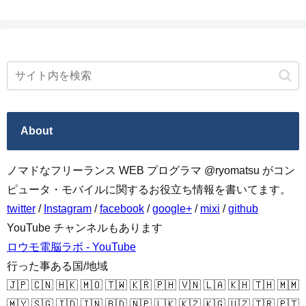
About
ノマドなフリーランス WEB プログラマ @ryomatsu がコン
ピュータ・モバイルに関するお役立ち情報を書いてます。
twitter
/
Instagram
/
facebook
/
google+
/
mixi
/
github
YouTube チャンネルもあります
ロウモ電脳ラボ - YouTube
行った事ある国/地域
🇯🇵 🇨🇳 🇭🇰 🇲🇴 🇹🇼 🇰🇷 🇵🇭 🇻🇳 🇱🇦 🇰🇭 🇹🇭 🇲🇲
🇲🇾 🇸🇬 🇮🇩 🇮🇳 🇧🇩 🇳🇵 🇱🇰 🇰🇿 🇰🇬 🇺🇿 🇹🇷 🇵🇹