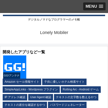
MENU
デジタルノマドなプログラマーのメモ帳
Lonely Mobiler
開発したアプリなど一覧
GG!アンテナ
Amazon セール情報サイト
子供に優しいホテル検索サイト
SimpleAppLinks - Wordpress プラグイン
Rolling Arc - Android ゲーム
IP アドレス確認
User Agent 確認
テキストの文字数を数えるやつ
テキストの差分を確認するやつ
パスワードジェネレーター