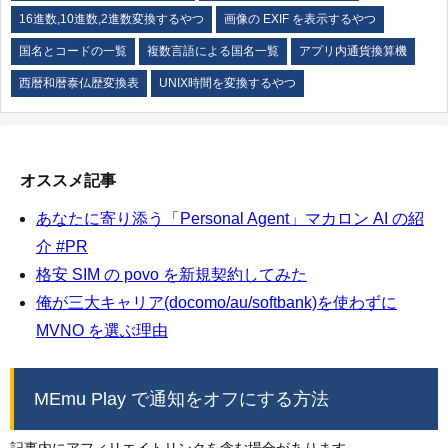
16進数,10進数,2進数変換するやつ
画像の EXIF を表示するやつ
国名とコードの一覧
複数言語による国名一覧
アプリ内通貨換算機
西暦和暦泰仏歴変換表
UNIX時間を変換するやつ
オススメ記事
あなたに寄り添う「Personal Agent」マカロン AI の紹
介 #PR
格安 SIM の povo を新規契約してみた
俺が三大キャリア(docomo/au/softbank)を使わずに
MVNO を選ぶ理由
MEmu Play で通知をオフにする方法
記事内にアフィリエイトリンクを含む場合があります