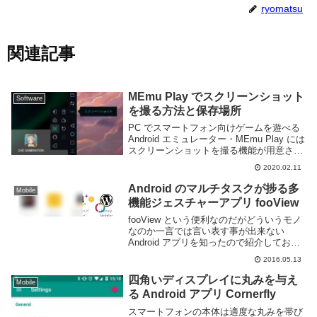
ryomatsu
関連記事
MEmu Play でスクリーンショット
Software
を撮る方法と保存場所
PC でスマートフォン向けゲームを遊べる
Android エミュレーター・MEmu Play には
スクリーンショットを撮る機能が用意され
ている。この機能を利用すれば SNS など
2020.02.11
へのシェアも簡単に出来る。このページで
は MEmu Play ...
Android のマルチタスクが捗る多
Mobile
機能ジェスチャーアプリ fooView
fooView という便利なのだがどういうモノ
なのか一言では言い表す事が出来ない
Android アプリを知ったので紹介しておこ
う。このアプリでは以下の様な事ができ
2016.05.13
る。スクリーン上に小さなフローティング
アイコンが表示されるアイコンを小さく
四角いディスプレイに丸みを与え
Mobile
横...
る Android アプリ Cornerfly
スマートフォンの本体は適度な丸みを帯び