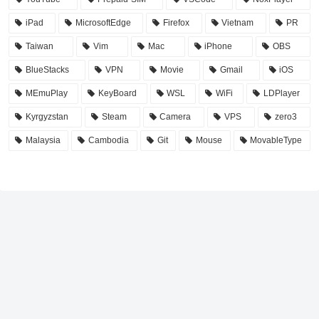
iPad
MicrosoftEdge
Firefox
Vietnam
PR
Taiwan
Vim
Mac
iPhone
OBS
BlueStacks
VPN
Movie
Gmail
iOS
MEmuPlay
KeyBoard
WSL
WiFi
LDPlayer
Kyrgyzstan
Steam
Camera
VPS
zero3
Malaysia
Cambodia
Git
Mouse
MovableType