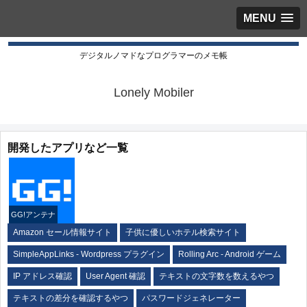
MENU
デジタルノマドなプログラマーのメモ帳
Lonely Mobiler
開発したアプリなど一覧
GG!アンテナ
Amazon セール情報サイト
子供に優しいホテル検索サイト
SimpleAppLinks - Wordpress プラグイン
Rolling Arc - Android ゲーム
IP アドレス確認
User Agent 確認
テキストの文字数を数えるやつ
テキストの差分を確認するやつ
パスワードジェネレーター