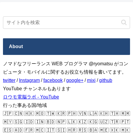
About
ノマドなフリーランス WEB プログラマ @ryomatsu がコン
ピュータ・モバイルに関するお役立ち情報を書いてます。
twitter
/
Instagram
/
facebook
/
google+
/
mixi
/
github
YouTube チャンネルもあります
ロウモ電脳ラボ - YouTube
行った事ある国/地域
🇯🇵 🇨🇳 🇭🇰 🇲🇴 🇹🇼 🇰🇷 🇵🇭 🇻🇳 🇱🇦 🇰🇭 🇹🇭 🇲🇲
🇲🇾 🇸🇬 🇮🇩 🇮🇳 🇧🇩 🇳🇵 🇱🇰 🇰🇿 🇰🇬 🇺🇿 🇹🇷 🇵🇹
🇪🇸 🇦🇩 🇫🇷 🇲🇨 🇮🇹 🇸🇮 🇭🇷 🇷🇸 🇧🇦 🇲🇪 🇽🇰 🇲🇰