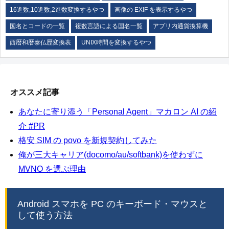
16進数,10進数,2進数変換するやつ
画像の EXIF を表示するやつ
国名とコードの一覧
複数言語による国名一覧
アプリ内通貨換算機
西暦和暦泰仏歴変換表
UNIX時間を変換するやつ
オススメ記事
あなたに寄り添う「Personal Agent」マカロン AI の紹
介 #PR
格安 SIM の povo を新規契約してみた
俺が三大キャリア(docomo/au/softbank)を使わずに
MVNO を選ぶ理由
Android スマホを PC のキーボード・マウスと
して使う方法