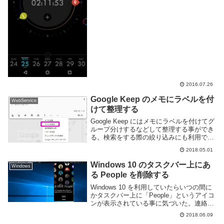
利用すると予定を時計上に表示し当日の予
定、特に直近12時間がわかりやすく表示さ
れる。黒系...
2016.07.26
Google Keep のメモにラベルを付
WebService
けて整理する
Google Keep にはメモにラベルを付けてグ
ループ分けするなどして整理する事ができ
る。検索をする際の絞り込みにも利用でき
る。便利なので使い方を覚えておくと良
2018.05.01
い。以下は Web ブラウザ版を利用するが
スマートフォンアプリでもほぼ同様の操...
Windows 10 のタスクバー上にあ
Windows
る People を削除する
Windows 10 を利用していたらいつの間に
かタスクバー上に「People」というアイコ
ンが表示されている事に気づいた。連絡先
の中からタスクバーにピン留めする事で即
2018.06.09
座に連絡を取れるようになる機能、らし