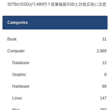
32TBのSSDが7,480円？容量偽装SSDと詐欺広告に注意
Categories
Book
31
Computer
2,969
Database
12
Graphic
8
Hardware
68
Linux
147
Mac
250