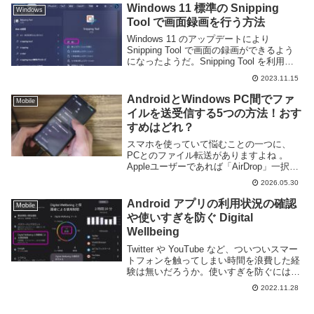
い。自分の PC の使い方ではタスク...
Windows 11 標準の Snipping
Windows
Tool で画面録画を行う方法
Windows 11 のアップデートにより
Snipping Tool で画面の録画ができるよう
になったようだ。Snipping Tool を利用す
ると簡単に画面の一部を切り取って動画に
2023.11.15
することができる。ソフトウェアの操作説
明や共有するのに...
AndroidとWindows PC間でファ
Mobile
イルを送受信する5つの方法！おす
すめはどれ？
スマホを使っていて悩むことの一つに、
PCとのファイル転送がありますよね 。
Appleユーザーであれば「AirDrop」一択で
迷いませんが、WindowsとAndroidは開発
2026.05.30
元が異なることもあり、「絶対にコレ！」
と言い切れる標準の方法があ...
Android アプリの利用状況の確認
Mobile
や使いすぎを防ぐ Digital
Wellbeing
Twitter や YouTube など、ついついスマー
トフォンを触ってしまい時間を浪費した経
験は無いだろうか。使いすぎを防ぐには、
どのアプリをどれだけ利用したのかを把握
2022.11.28
したり、アプリの利用そのものに制限を付
けると良い。Android では...