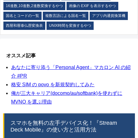
16進数,10進数,2進数変換するやつ
画像の EXIF を表示するやつ
国名とコードの一覧
複数言語による国名一覧
アプリ内通貨換算機
西暦和暦泰仏歴変換表
UNIX時間を変換するやつ
オススメ記事
あなたに寄り添う「Personal Agent」マカロン AI の紹
介 #PR
格安 SIM の povo を新規契約してみた
俺が三大キャリア(docomo/au/softbank)を使わずに
MVNO を選ぶ理由
スマホを無料の左手デバイス化！『Stream
Deck Mobile』の使い方と活用方法