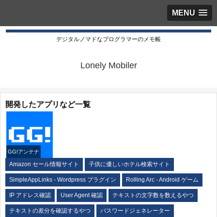
MENU
デジタルノマドなプログラマーのメモ帳
Lonely Mobiler
開発したアプリなど一覧
GG!アンテナ
Amazon セール情報サイト
子供に優しいホテル検索サイト
SimpleAppLinks - Wordpress プラグイン
Rolling Arc - Android ゲーム
IP アドレス確認
User Agent 確認
テキストの文字数を数えるやつ
テキストの差分を確認するやつ
パスワードジェネレーター