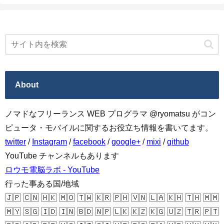
About
ノマドなフリーランス WEB プログラマ @ryomatsu がコン
ピュータ・モバイルに関するお役立ち情報を書いてます。
twitter
/
Instagram
/
facebook
/
google+
/
mixi
/
github
YouTube チャンネルもあります
ロウモ電脳ラボ - YouTube
行った事ある国/地域
🇯🇵 🇨🇳 🇭🇰 🇲🇴 🇹🇼 🇰🇷 🇵🇭 🇻🇳 🇱🇦 🇰🇭 🇹🇭 🇲🇲
🇲🇾 🇸🇬 🇮🇩 🇮🇳 🇧🇩 🇳🇵 🇱🇰 🇰🇿 🇰🇬 🇺🇿 🇹🇷 🇵🇹