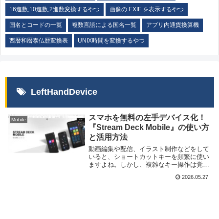
16進数,10進数,2進数変換するやつ
画像の EXIF を表示するやつ
国名とコードの一覧
複数言語による国名一覧
アプリ内通貨換算機
西暦和暦泰仏歴変換表
UNIX時間を変換するやつ
LeftHandDevice
スマホを無料の左手デバイス化！
Mobile
『Stream Deck Mobile』の使い方
と活用方法
動画編集や配信、イラスト制作などをして
いると、ショートカットキーを頻繁に使い
ますよね。しかし、複雑なキー操作は覚え
にくく、片手では押しづらいものも多くあ
2026.05.27
ります。そんな時に便利なのが「左手デバ
イス」です。左手デバイスとは、ショート
カットキーや...