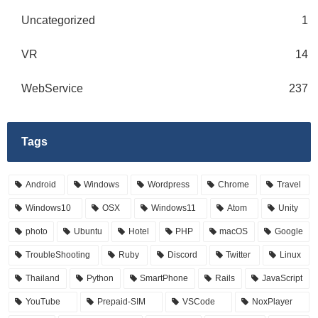
Uncategorized
1
VR
14
WebService
237
Tags
Android
Windows
Wordpress
Chrome
Travel
Windows10
OSX
Windows11
Atom
Unity
photo
Ubuntu
Hotel
PHP
macOS
Google
TroubleShooting
Ruby
Discord
Twitter
Linux
Thailand
Python
SmartPhone
Rails
JavaScript
YouTube
Prepaid-SIM
VSCode
NoxPlayer