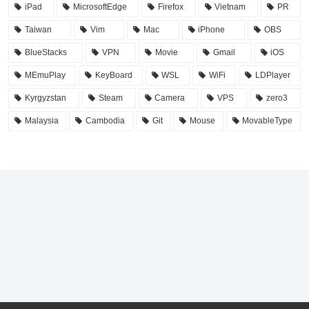
iPad
MicrosoftEdge
Firefox
Vietnam
PR
Taiwan
Vim
Mac
iPhone
OBS
BlueStacks
VPN
Movie
Gmail
iOS
MEmuPlay
KeyBoard
WSL
WiFi
LDPlayer
Kyrgyzstan
Steam
Camera
VPS
zero3
Malaysia
Cambodia
Git
Mouse
MovableType