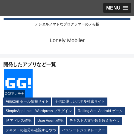
MENU
デジタルノマドなプログラマーのメモ帳
Lonely Mobiler
開発したアプリなど一覧
GG!アンテナ
Amazon セール情報サイト
子供に優しいホテル検索サイト
SimpleAppLinks - Wordpress プラグイン
Rolling Arc - Android ゲーム
IP アドレス確認
User Agent 確認
テキストの文字数を数えるやつ
テキストの差分を確認するやつ
パスワードジェネレーター