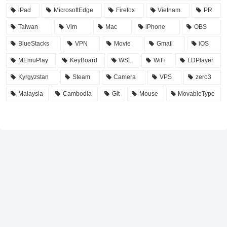
iPad
MicrosoftEdge
Firefox
Vietnam
PR
Taiwan
Vim
Mac
iPhone
OBS
BlueStacks
VPN
Movie
Gmail
iOS
MEmuPlay
KeyBoard
WSL
WiFi
LDPlayer
Kyrgyzstan
Steam
Camera
VPS
zero3
Malaysia
Cambodia
Git
Mouse
MovableType