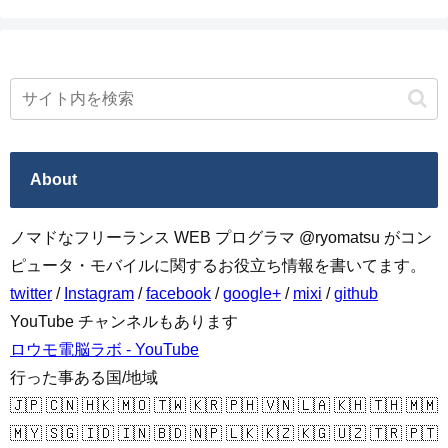
About
ノマドなフリーランス WEB プログラマ @ryomatsu がコン
ピュータ・モバイルに関するお役立ち情報を書いてます。
twitter
/
Instagram
/
facebook
/
google+
/
mixi
/
github
YouTube チャンネルもあります
ロウモ電脳ラボ - YouTube
行った事ある国/地域
🇯🇵 🇨🇳 🇭🇰 🇲🇴 🇹🇼 🇰🇷 🇵🇭 🇻🇳 🇱🇦 🇰🇭 🇹🇭 🇲🇲
🇲🇾 🇸🇬 🇮🇩 🇮🇳 🇧🇩 🇳🇵 🇱🇰 🇰🇿 🇰🇬 🇺🇿 🇹🇷 🇵🇹