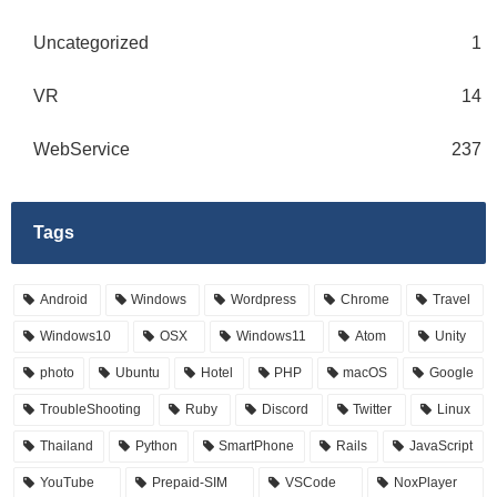
Uncategorized
1
VR
14
WebService
237
Tags
Android
Windows
Wordpress
Chrome
Travel
Windows10
OSX
Windows11
Atom
Unity
photo
Ubuntu
Hotel
PHP
macOS
Google
TroubleShooting
Ruby
Discord
Twitter
Linux
Thailand
Python
SmartPhone
Rails
JavaScript
YouTube
Prepaid-SIM
VSCode
NoxPlayer