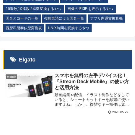
16進数,10進数,2進数変換するやつ
画像の EXIF を表示するやつ
国名とコードの一覧
複数言語による国名一覧
アプリ内通貨換算機
西暦和暦泰仏歴変換表
UNIX時間を変換するやつ
Elgato
スマホを無料の左手デバイス化！
Mobile
『Stream Deck Mobile』の使い方
と活用方法
動画編集や配信、イラスト制作などをして
いると、ショートカットキーを頻繁に使い
ますよね。しかし、複雑なキー操作は覚え
にくく、片手では押しづらいものも多くあ
2026.05.27
ります。そんな時に便利なのが「左手デバ
イス」です。左手デバイスとは、ショート
カットキーや...