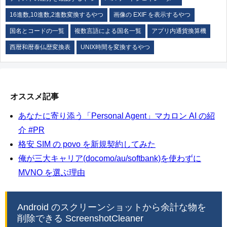
16進数,10進数,2進数変換するやつ
画像の EXIF を表示するやつ
国名とコードの一覧
複数言語による国名一覧
アプリ内通貨換算機
西暦和暦泰仏歴変換表
UNIX時間を変換するやつ
オススメ記事
あなたに寄り添う「Personal Agent」マカロン AI の紹
介 #PR
格安 SIM の povo を新規契約してみた
俺が三大キャリア(docomo/au/softbank)を使わずに
MVNO を選ぶ理由
Android のスクリーンショットから余計な物を
削除できる ScreenshotCleaner