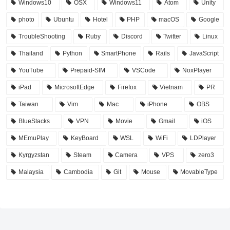
Windows10
OSX
Windows11
Atom
Unity
photo
Ubuntu
Hotel
PHP
macOS
Google
TroubleShooting
Ruby
Discord
Twitter
Linux
Thailand
Python
SmartPhone
Rails
JavaScript
YouTube
Prepaid-SIM
VSCode
NoxPlayer
iPad
MicrosoftEdge
Firefox
Vietnam
PR
Taiwan
Vim
Mac
iPhone
OBS
BlueStacks
VPN
Movie
Gmail
iOS
MEmuPlay
KeyBoard
WSL
WiFi
LDPlayer
Kyrgyzstan
Steam
Camera
VPS
zero3
Malaysia
Cambodia
Git
Mouse
MovableType