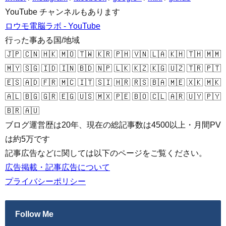
YouTube チャンネルもあります
ロウモ電脳ラボ - YouTube
行った事ある国/地域
🇯🇵 🇨🇳 🇭🇰 🇲🇴 🇹🇼 🇰🇷 🇵🇭 🇻🇳 🇱🇦 🇰🇭 🇹🇭 🇲🇲
🇲🇾 🇸🇬 🇮🇩 🇮🇳 🇧🇩 🇳🇵 🇱🇰 🇰🇿 🇰🇬 🇺🇿 🇹🇷 🇵🇹
🇪🇸 🇦🇩 🇫🇷 🇲🇨 🇮🇹 🇸🇮 🇭🇷 🇷🇸 🇧🇦 🇲🇪 🇽🇰 🇲🇰
🇦🇱 🇧🇬 🇬🇷 🇪🇬 🇺🇸 🇲🇽 🇵🇪 🇧🇴 🇨🇱 🇦🇷 🇺🇾 🇵🇾
🇧🇷 🇦🇺
ブログ運営歴は20年、現在の総記事数は4500以上・月間PV
は約5万です
記事広告などに関しては以下のページをご覧ください。
広告掲載・記事広告について
プライバシーポリシー
Follow Me