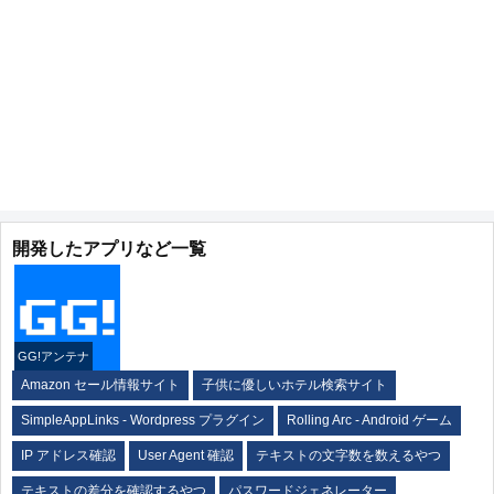
開発したアプリなど一覧
GG!アンテナ
Amazon セール情報サイト
子供に優しいホテル検索サイト
SimpleAppLinks - Wordpress プラグイン
Rolling Arc - Android ゲーム
IP アドレス確認
User Agent 確認
テキストの文字数を数えるやつ
テキストの差分を確認するやつ
パスワードジェネレーター