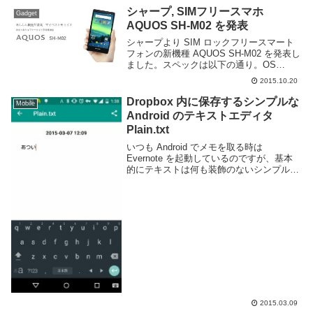
シャープ, SIMフリースマホ
Gadget
AQUOS SH-M02 を発表
シャープより SIM ロックフリースマート
フォンの新機種 AQUOS SH-M02 を発表し
ました。スペックは以下の通り。OS
Android 5.0(Lollipop)CPU MSM8926
2015.10.20
1.2GHz クアッドコアRAM 2GBROM...
Dropbox 内に保存するシンプルな
Mobile
Android のテキストエディタ
Plain.txt
いつも Android でメモを取る時は
Evernote を起動しているのですが、基本
的にテキストは何も装飾のないシンプルな
形式のみで使っているのでややオーバース
ペックです。しかし、他の端末からも同時
に同じメモを見れるという利点は非常に
便...
2015.03.09