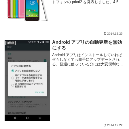
トフォンの priori2 を発表しました。4.5イ
ンチディスプレイに解像度 854x480, CPU
は 1.3GHz のクアッドコア、メモリー1G...
2014.12.25
Android アプリの自動更新を無効
Mobile
にする
Android アプリはインストールしていれば
何もしなくても勝手にアップデートされ
る。普通に使っている分には大変便利なの
だが、アプリによっては自動でアップデー
トしてほしくない場合もあるし、ゲームや
ってる最中などに更新が入ると端末が非常
に重く...
2014.12.22