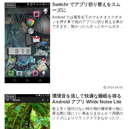
Switchr でアプリ切り替えをスム
Mobile
ーズに
Android では通常右下のマルチタスクボタ
ンを押す事で他のアプリに切り替える事が
できます。無かったらきっとホームボタン
長押しでできます。ホームボタンダブルク
リックするどこかのリンゴ社と違ってとて
もやりやすいです。このアプリ切り替えを
もっ...
2014.04.03
環境音を流して快適な睡眠を得る
Mobile
Android アプリ White Noise Lite
夜上手く寝付けない時や飛行機等乗り物に
乗る際に寝にくい事ありませんか？周囲の
ノイズによりリラックスできなかったり、
仕事に集中できないなんて事もあるでしょ
う。心地よい自然の環境音を聞くことでよ