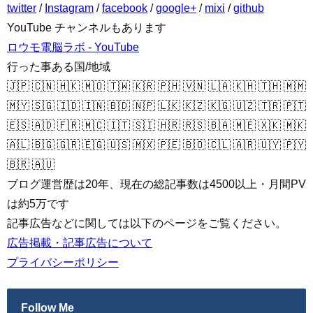
twitter
/
Instagram
/
facebook
/
google+
/
mixi
/
github
YouTube チャンネルもあります
ロウモ電脳ラボ - YouTube
行った事ある国/地域
🇯🇵 🇨🇳 🇭🇰 🇲🇴 🇹🇼 🇰🇷 🇵🇭 🇻🇳 🇱🇦 🇰🇭 🇹🇭 🇲🇲
🇲🇾 🇸🇬 🇮🇩 🇮🇳 🇧🇩 🇳🇵 🇱🇰 🇰🇿 🇰🇬 🇺🇿 🇹🇷 🇵🇹
🇪🇸 🇦🇩 🇫🇷 🇲🇨 🇮🇹 🇸🇮 🇭🇷 🇷🇸 🇧🇦 🇲🇪 🇽🇰 🇲🇰
🇦🇱 🇧🇬 🇬🇷 🇪🇬 🇺🇸 🇲🇽 🇵🇪 🇧🇴 🇨🇱 🇦🇷 🇺🇾 🇵🇾
🇧🇷 🇦🇺
ブログ運営歴は20年、現在の総記事数は4500以上・月間PV
は約5万です
記事広告などに関しては以下のページをご覧ください。
広告掲載・記事広告について
プライバシーポリシー
Follow Me