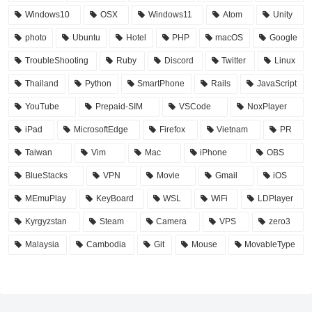
Windows10
OSX
Windows11
Atom
Unity
photo
Ubuntu
Hotel
PHP
macOS
Google
TroubleShooting
Ruby
Discord
Twitter
Linux
Thailand
Python
SmartPhone
Rails
JavaScript
YouTube
Prepaid-SIM
VSCode
NoxPlayer
iPad
MicrosoftEdge
Firefox
Vietnam
PR
Taiwan
Vim
Mac
iPhone
OBS
BlueStacks
VPN
Movie
Gmail
iOS
MEmuPlay
KeyBoard
WSL
WiFi
LDPlayer
Kyrgyzstan
Steam
Camera
VPS
zero3
Malaysia
Cambodia
Git
Mouse
MovableType