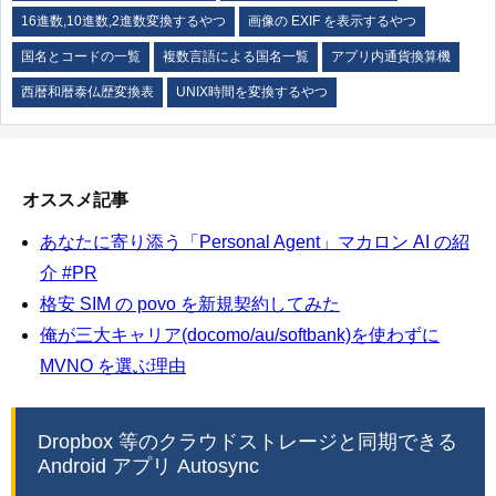
16進数,10進数,2進数変換するやつ
画像の EXIF を表示するやつ
国名とコードの一覧
複数言語による国名一覧
アプリ内通貨換算機
西暦和暦泰仏歴変換表
UNIX時間を変換するやつ
オススメ記事
あなたに寄り添う「Personal Agent」マカロン AI の紹
介 #PR
格安 SIM の povo を新規契約してみた
俺が三大キャリア(docomo/au/softbank)を使わずに
MVNO を選ぶ理由
Dropbox 等のクラウドストレージと同期できる
Android アプリ Autosync