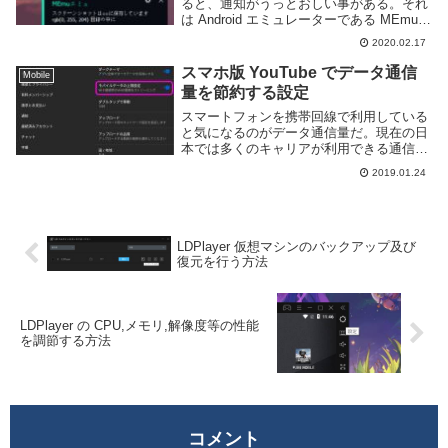
ると、通知がうっとおしい事がある。それ
は Android エミュレーターである MEmu
Play でも同様だが、仮想マシン内だけで
2020.02.17
なく Windows 側にも通知が表示されるの
で結構邪魔だ。こんな感じ...
スマホ版 YouTube でデータ通信
Mobile
量を節約する設定
スマートフォンを携帯回線で利用している
と気になるのがデータ通信量だ。現在の日
本では多くのキャリアが利用できる通信量
に応じて変化する料金プランを採用してい
2019.01.24
るため、現在どのくらいデータ通信を行っ
たかという情報は通信費を節約する上で重
要な要素とな...
LDPlayer 仮想マシンのバックアップ及び
復元を行う方法
LDPlayer の CPU,メモリ,解像度等の性能
を調節する方法
コメント