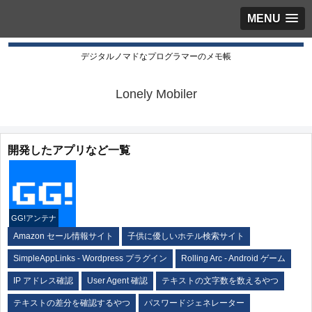
MENU
デジタルノマドなプログラマーのメモ帳
Lonely Mobiler
開発したアプリなど一覧
GG!アンテナ
Amazon セール情報サイト
子供に優しいホテル検索サイト
SimpleAppLinks - Wordpress プラグイン
Rolling Arc - Android ゲーム
IP アドレス確認
User Agent 確認
テキストの文字数を数えるやつ
テキストの差分を確認するやつ
パスワードジェネレーター