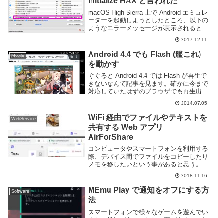
initialize HAX と言われた
macOS High Sierra 上で Android エミュレ
ーターを起動しようとしたところ、以下の
ようなエラーメッセージが表示されると共
に起動する事ができなかった。HAX に何
2017.12.11
らかの問題が起きているように見える。グ
グって出てきた St...
Android 4.4 でも Flash (艦これ)
Mobile
を動かす
ぐぐると Android 4.4 では Flash が再生で
きないなんて記事を見ます。確かに今まで
対応していたはずのブラウザでも再生出来
なくなっており、これを回避する為に
2014.07.05
XDA では hacked flash player を使用した
方法...
WiFi 経由でファイルやテキストを
WebService
共有する Web アプリ
AirForShare
コンピュータやスマートフォンを利用する
際、デバイス間でファイルをコピーしたり
メモを移したいという事があると思う。最
近はクラウドストレージやクラウドノート
2018.11.16
アプリを利用するのが一般的かもしれない
が、同一ネットワーク上にあるデバイス間
MEmu Play で通知をオフにする方
Software
であれば A...
法
スマートフォンで様々なゲームを遊んでい