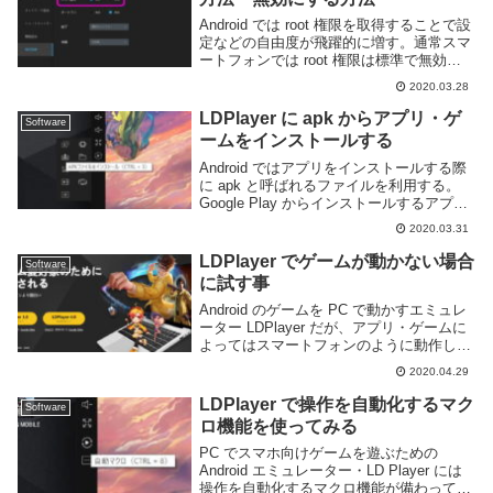
Android では root 権限を取得することで設
定などの自由度が飛躍的に増す。通常スマ
ートフォンでは root 権限は標準で無効化
されており、少々面倒くさい手順を踏むこ
2020.03.28
とで有効になるケースが多い。スマートフ
ォン向けのゲームを PC で...
LDPlayer に apk からアプリ・ゲ
Software
ームをインストールする
Android ではアプリをインストールする際
に apk と呼ばれるファイルを利用する。
Google Play からインストールするアプリ
やゲームなども実体は全て apk ファイルと
2020.03.31
なっている。ところがアプリによっては
Google Pla...
LDPlayer でゲームが動かない場合
Software
に試す事
Android のゲームを PC で動かすエミュレ
ーター LDPlayer だが、アプリ・ゲームに
よってはスマートフォンのように動作しな
いことがある。このページでは LDPlayer
2020.04.29
でアプリ・ゲームが動かない場合に試して
みる事を列挙しよう...
LDPlayer で操作を自動化するマク
Software
ロ機能を使ってみる
PC でスマホ向けゲームを遊ぶための
Android エミュレーター・LD Player には
操作を自動化するマクロ機能が備わってい