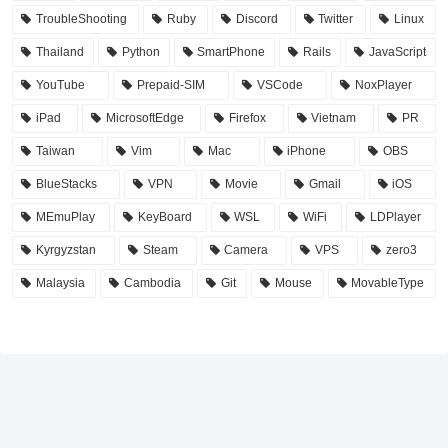
TroubleShooting
Ruby
Discord
Twitter
Linux
Thailand
Python
SmartPhone
Rails
JavaScript
YouTube
Prepaid-SIM
VSCode
NoxPlayer
iPad
MicrosoftEdge
Firefox
Vietnam
PR
Taiwan
Vim
Mac
iPhone
OBS
BlueStacks
VPN
Movie
Gmail
iOS
MEmuPlay
KeyBoard
WSL
WiFi
LDPlayer
Kyrgyzstan
Steam
Camera
VPS
zero3
Malaysia
Cambodia
Git
Mouse
MovableType