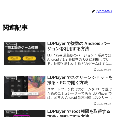
ryomatsu
関連記事
LDPlayer で複数の Android バー
Software
ジョンを利用する方法
LD Player 最新版のバージョン 4 系列では
Android 7.1.2 を標準の OS に利用してい
る。比較的新しいし殆どのゲームは 7 以上
であれば動作するのであまり問題は無い。
2020.04.04
しかし、エミュレーターは実機と比べると
ゲームが動作...
LDPlayer でスクリーンショットを
Software
撮る・PC で開く方法
スマートフォン向けのゲームを PC で遊ぶ
ためのエミュレーターである LD Player で
は、通常の Android 端末同様にスクリーン
ショットを撮る事ができる。このページで
2020.03.24
は LD Player でスクリーンショットを撮る
方法及び、ス...
LDPlayer で root 権限を取得する
Software
方法・無効にする方法