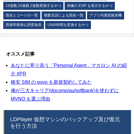
16進数,10進数,2進数変換するやつ
画像の EXIF を表示するやつ
国名とコードの一覧
複数言語による国名一覧
アプリ内通貨換算機
西暦和暦泰仏歴変換表
UNIX時間を変換するやつ
オススメ記事
あなたに寄り添う「Personal Agent」マカロン AI の紹
介 #PR
格安 SIM の povo を新規契約してみた
俺が三大キャリア(docomo/au/softbank)を使わずに
MVNO を選ぶ理由
LDPlayer 仮想マシンのバックアップ及び復元
を行う方法