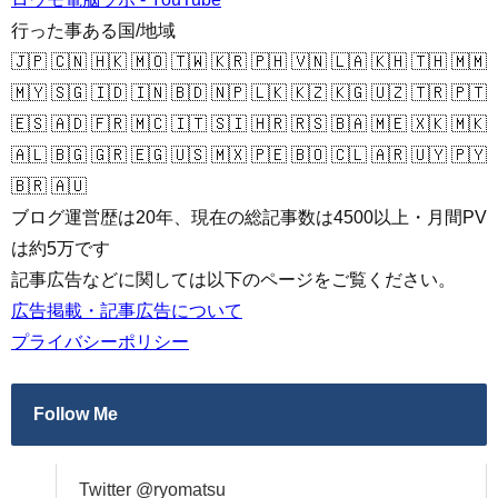
行った事ある国/地域
🇯🇵 🇨🇳 🇭🇰 🇲🇴 🇹🇼 🇰🇷 🇵🇭 🇻🇳 🇱🇦 🇰🇭 🇹🇭 🇲🇲
🇲🇾 🇸🇬 🇮🇩 🇮🇳 🇧🇩 🇳🇵 🇱🇰 🇰🇿 🇰🇬 🇺🇿 🇹🇷 🇵🇹
🇪🇸 🇦🇩 🇫🇷 🇲🇨 🇮🇹 🇸🇮 🇭🇷 🇷🇸 🇧🇦 🇲🇪 🇽🇰 🇲🇰
🇦🇱 🇧🇬 🇬🇷 🇪🇬 🇺🇸 🇲🇽 🇵🇪 🇧🇴 🇨🇱 🇦🇷 🇺🇾 🇵🇾
🇧🇷 🇦🇺
ブログ運営歴は20年、現在の総記事数は4500以上・月間PV
は約5万です
記事広告などに関しては以下のページをご覧ください。
広告掲載・記事広告について
プライバシーポリシー
Follow Me
Twitter @ryomatsu