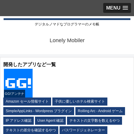
MENU
デジタルノマドなプログラマーのメモ帳
Lonely Mobiler
開発したアプリなど一覧
GG!アンテナ
Amazon セール情報サイト
子供に優しいホテル検索サイト
SimpleAppLinks - Wordpress プラグイン
Rolling Arc - Android ゲーム
IP アドレス確認
User Agent 確認
テキストの文字数を数えるやつ
テキストの差分を確認するやつ
パスワードジェネレーター